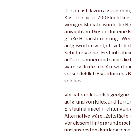
Derzeit ist davon auszugehen,
Kaserne bis zu 700 Flüchtlin
weniger Monate würde die Be
anwachsen. Dies sei für eine 
große Herausforderung. „Wenn
aufgeworfen wird, ob sich di
Schaffung einer Erstaufnahme
äußern können und damit die
wäre, so lautet die Antwort ein
sei schließlich Eigentum des 
solches
Vorhaben sicherlich geeignet
aufgrund von Krieg und Terror 
Erstaufnahmeeinrichtungen, au
Alternative wäre, ,Zeltstädte‘
Vor diesem Hintergrund ersch
und ansonsten dem langsamen