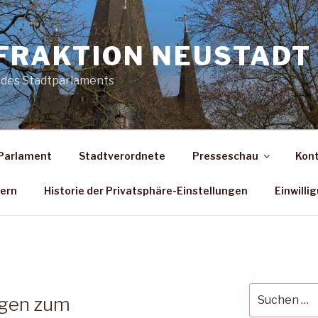
FRAKTION NEUSTADT 
 des Stadtparlaments
Parlament
Stadtverordnete
Presseschau
Kon
dern
Historie der Privatsphäre-Einstellungen
Einwilli
Suche
agen zum
nach: