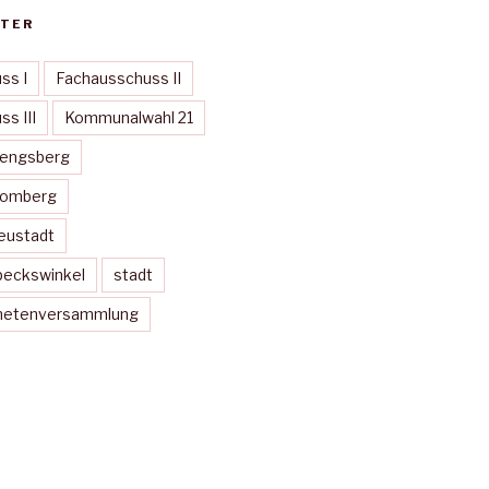
TER
ss I
Fachausschuss II
s III
Kommunalwahl 21
Mengsberg
Momberg
eustadt
peckswinkel
stadt
dnetenversammlung