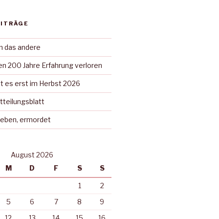
EITRÄGE
in das andere
n 200 Jahre Erfahrung verloren
t es erst im Herbst 2026
tteilungsblatt
rieben, ermordet
August 2026
M
D
F
S
S
1
2
5
6
7
8
9
12
13
14
15
16