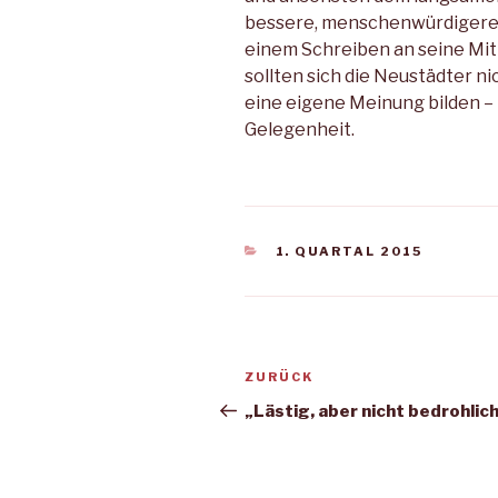
bessere, menschenwürdigere 
einem Schreiben an seine Mit
sollten sich die Neustädter ni
eine eigene Meinung bilden – 
Gelegenheit.
KATEGORIEN
1. QUARTAL 2015
Beitragsnavigation
Vorheriger
ZURÜCK
Beitrag
„Lästig, aber nicht bedrohlic