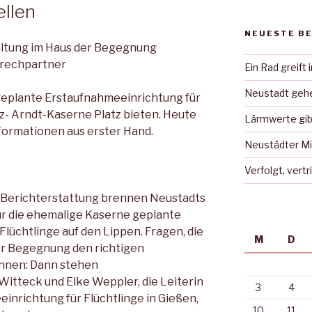
ellen
NEUESTE B
altung im Haus der Begegnung
prechpartner
Ein Rad greift 
Neustadt gehe
 geplante Erstaufnahmeeinrichtung für
tz- Arndt-Kaserne Platz bieten. Heute
Lärmwerte gib
ormationen aus erster Hand.
Neustädter Mi
Verfolgt, vert
r Berichterstattung brennen Neustadts
ür die ehemalige Kaserne geplante
lüchtlinge auf den Lippen. Fragen, die
M
D
der Begegnung den richtigen
nnen: Dann stehen
Witteck und Elke Weppler, die Leiterin
3
4
inrichtung für Flüchtlinge in Gießen,
10
11