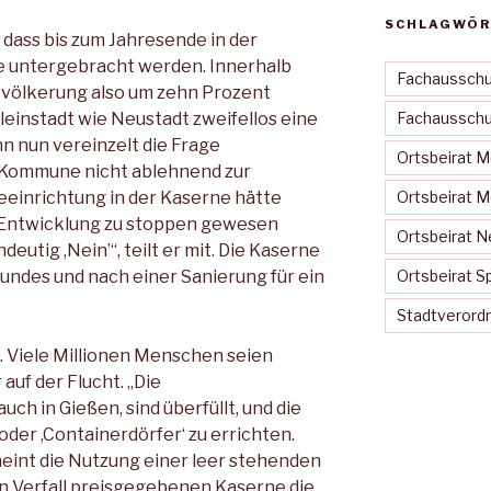
SCHLAGWÖR
 dass bis zum Jahresende in der
ge untergebracht werden. Innerhalb
Fachausschu
völkerung also um zehn Prozent
Kleinstadt wie Neustadt zweifellos eine
Fachausschus
 nun vereinzelt die Frage
Ortsbeirat 
e Kommune nicht ablehnend zur
einrichtung in der Kaserne hätte
Ortsbeirat 
 Entwicklung zu stoppen gewesen
Ortsbeirat N
deutig ,Nein’“, teilt er mit. Die Kaserne
Bundes und nach einer Sanierung für ein
Ortsbeirat S
Stadtveror
. Viele Millionen Menschen seien
auf der Flucht. „Die
ch in Gießen, sind überfüllt, und die
 oder ,Containerdörfer‘ zu errichten.
eint die Nutzung einer leer stehenden
 Verfall preisgegebenen Kaserne die