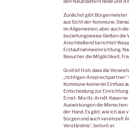
den Neustädtern Rede und An
Zunächst gibt Bürgermeister 
aus Sicht der Kommune. Danach
im Allgemeinen, aber auch di
beziehungsweise Gießen die W
Anschließend berichtet Weppl
Erstaufnahmeeinrichtung. Na
Besucher die Möglichkeit, Fra
Groll ist froh, dass die Verans
„richtigen Ansprechpartner“ v
Kommune keinerlei Einfluss au
Entscheidung zur Einrichtung
Ernst- Moritz-Arndt-Kaserne
Auswirkungen die Menschen in
der Hand. Es gibt, wie ich aus
Sorgen und auch vereinzelt Än
Verständnis“, betont er.