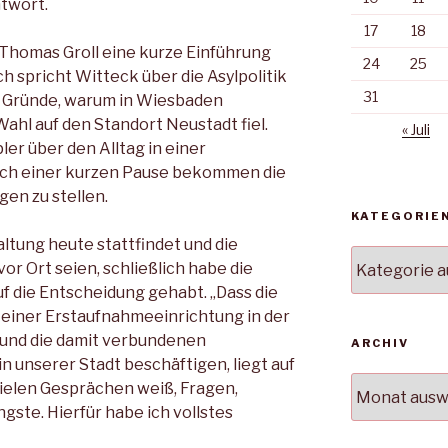
twort.
17
18
Thomas Groll eine kurze Einführung
24
25
 spricht Witteck über die Asylpolitik
31
e Gründe, warum in Wiesbaden
ahl auf den Standort Neustadt fiel.
« Juli
er über den Alltag in einer
ch einer kurzen Pause bekommen die
gen zu stellen.
KATEGORIE
taltung heute stattfindet und die
Kategorien
or Ort seien, schließlich habe die
f die Entscheidung gehabt. „Dass die
 einer Erstaufnahmeeinrichtung in der
 und die damit verbundenen
ARCHIV
 unserer Stadt beschäftigen, liegt auf
Archiv
 vielen Gesprächen weiß, Fragen,
gste. Hierfür habe ich vollstes