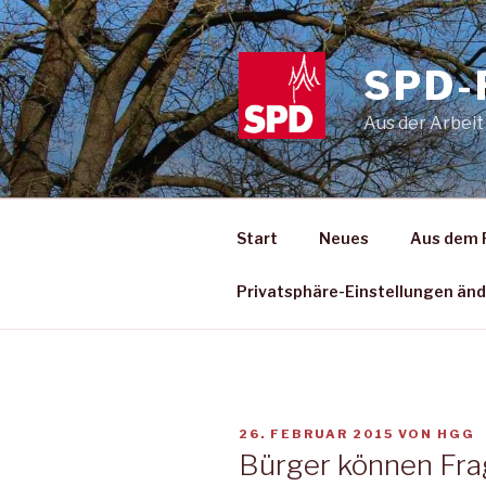
Zum
Inhalt
springen
SPD-
Aus der Arbeit
Start
Neues
Aus dem 
Privatsphäre-Einstellungen än
VERÖFFENTLICHT
26. FEBRUAR 2015
VON
HGG
AM
Bürger können Fr