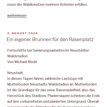
muss der Waldbesitzer mehrere Kriterien erfüllen.
„Ein
weiterlesen
gesunder
Mischwald
rückt
VERÖFFENTLICHT
2. AUGUST 2024
AM
näher“
Ein eigener Brunnen für den Rasenplatz
Fortschritte bei Sanierungsarbeiten im Neustädter
Waldstadion
Von Michael Rinde
Neustadt.
In diesen Tagen fahren zahlreiche Lastzüge mit
Mutterboden Neustadts Waldstadion an. Mutterboden
ist die Grundlage für das neue Rasenspielfeld, also das
Herzstück des Stadions. Planierraupen schieben die Erde
auf den vorbereiteten und planierten Untergrund. Überall