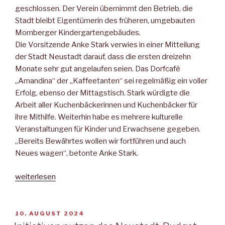
geschlossen. Der Verein übernimmt den Betrieb, die
Stadt bleibt Eigentümerin des früheren, umgebauten
Momberger Kindergartengebäudes.
Die Vorsitzende Anke Stark verwies in einer Mitteilung
der Stadt Neustadt darauf, dass die ersten dreizehn
Monate sehr gut angelaufen seien. Das Dorfcafé
„Amandina“ der „Kaffeetanten“ sei regelmäßig ein voller
Erfolg, ebenso der Mittagstisch. Stark würdigte die
Arbeit aller Kuchenbäckerinnen und Kuchenbäcker für
ihre Mithilfe. Weiterhin habe es mehrere kulturelle
Veranstaltungen für Kinder und Erwachsene gegeben.
„Bereits Bewährtes wollen wir fortführen und auch
Neues wagen“, betonte Anke Stark.
„Eine
weiterlesen
„Erfolgsgeschichte“
für
Momberg“
VERÖFFENTLICHT
10. AUGUST 2024
AM