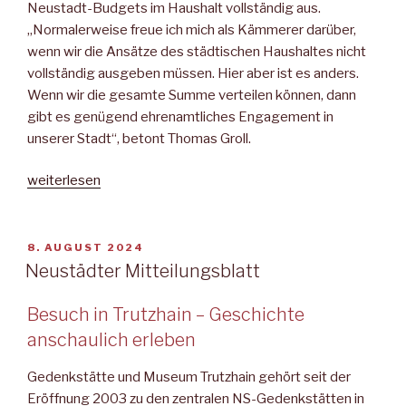
Neustadt-Budgets im Haushalt vollständig aus.
„Normalerweise freue ich mich als Kämmerer darüber,
wenn wir die Ansätze des städtischen Haushaltes nicht
vollständig ausgeben müssen. Hier aber ist es anders.
Wenn wir die gesamte Summe verteilen können, dann
gibt es genügend ehrenamtliches Engagement in
unserer Stadt“, betont Thomas Groll.
„Initiativen
weiterlesen
nutzen
das
Neustadt-
VERÖFFENTLICHT
8. AUGUST 2024
AM
Budget“
Neustädter Mitteilungsblatt
Besuch in Trutzhain – Geschichte
anschaulich erleben
Gedenkstätte und Museum Trutzhain gehört seit der
Eröffnung 2003 zu den zentralen NS-Gedenkstätten in