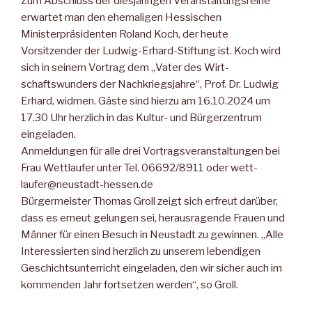
Zum Abschluss der diesjährigen Veranstaltungsreihe
erwartet man den ehemaligen Hessischen
Ministerpräsidenten Roland Koch, der heute
Vorsitzender der Ludwig-Erhard-Stiftung ist. Koch wird
sich in seinem Vortrag dem „Vater des Wirt­
schaftswunders der Nachkriegs­jahre“, Prof. Dr. Ludwig
Erhard, widmen. Gäste sind hierzu am 16.10.2024 um
17.30 Uhr herz­lich in das Kultur- und Bürger­zentrum
eingeladen.
Anmeldungen für alle drei Vortrags­veranstaltungen bei
Frau Wettlaufer unter Tel. 06692/8911 oder wett-
laufer@neustadt-hessen.de
Bürgermeister Thomas Groll zeigt sich erfreut darüber,
dass es erneut gelungen sei, herausragende Frauen und
Männer für einen Besuch in Neustadt zu gewinnen. „Alle
Interessierten sind herzlich zu unserem lebendigen
Geschichtsunterricht eingeladen, den wir sicher auch im
kommenden Jahr fortsetzen werden“, so Groll.