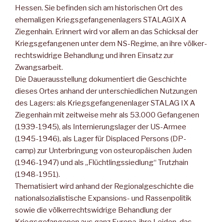
Hessen. Sie befinden sich am historischen Ort des
ehemaligen Kriegsgefangenenlagers STALAGIX A
Ziegenhain. Erinnert wird vor allem an das Schick­sal der
Kriegsgefangenen unter dem NS-Regime, an ihre völker­
rechtswidrige Behandlung und ihren Einsatz zur
Zwangsarbeit.
Die Dauerausstellung dokumentiert die Geschichte
dieses Ortes anhand der unterschiedlichen Nutzungen
des Lagers: als Kriegs­gefangenenlager STALAG IX A
Ziegenhain mit zeitweise mehr als 53.000 Gefangenen
(1939-1945), als Internierungslager der US-Armee
(1945-1946), als Lager für Displaced Persons (DP-
camp) zur Unterbringung von osteuropäischen Juden
(1946-1947) und als „Flüchtlingssiedlung“ Trutzhain
(1948-1951).
Thematisiert wird anhand der Regionalgeschichte die
nationalso­zialistische Expansions- und Rassenpolitik
sowie die völkerrechts­widrige Behandlung der
Kriegsgefangenen aus ganz Europa, ihre Leiden, das