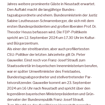
Jahres weitere prominente Gäste in Neustadt erwartet.
Den Auftakt macht die langjährige Bundes­
tagsabgeordnete und ehern. Bundesministe­rin der Justiz
Sabine Leutheusser-Schnarrenberger, die sich mit dem
ersten Bundes­präsidenten und gro­ßen liberalen Prof. Dr.
Theodor Heuss befas­sen wird. Die FDP-Politikerin
spricht am 12. September 2024 um 17.30 Uhr im Kultur-
und Bürgerzentrum.
Als einer der streitbarsten, aber auch profiliertesten
CSU-Politiker der letzten Jahrzehnte gilt Dr. Peter
Gauweiler. Einst noch von Franz-Josef Strauß zum
Staatssekretär im bayeri­schen Innenministerium berufen,
war er später Um­weltminister des Freistaates,
Bundestagsabgeordneter und stellvertretender Par­
teivorsitzender. Gauweiler kommt am 23. September
2024 um 16 Uhr nach Neu­stadt und spricht über den
legendären bayerischen Mi­nisterpräsidenten und Grün­
dervater der Bundesrepublik Franz-Josef Strauß.