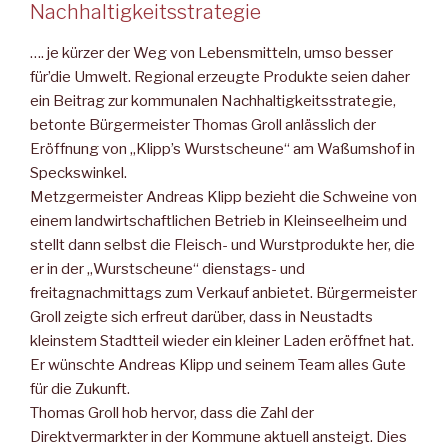
Nachhaltigkeitsstrategie
…. je kürzer der Weg von Lebensmitteln, umso besser
für’die Um­welt. Regional erzeugte Produkte seien daher
ein Beitrag zur kom­munalen Nachhaltigkeitsstrategie,
betonte Bürgermeister Thomas Groll anlässlich der
Eröffnung von „Klipp’s Wurstscheune“ am Waßumshof in
Speckswinkel.
Metzgermeister Andreas Klipp bezieht die Schweine von
einem landwirtschaftlichen Betrieb in Kleinseelheim und
stellt dann selbst die Fleisch- und Wurstprodukte her, die
er in der „Wurstscheune“ dienstags- und
freitagnachmittags zum Verkauf anbietet. Bürgermeister
Groll zeigte sich erfreut darüber, dass in Neu­stadts
kleinstem Stadtteil wieder ein kleiner Laden eröffnet hat.
Er wünschte Andreas Klipp und seinem Team alles Gute
für die Zukunft.
Thomas Groll hob hervor, dass die Zahl der
Direktvermarkter in der Kommune aktuell ansteigt. Dies