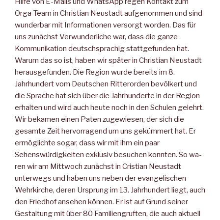
Hilfe von E-Mails und WhatsApp regen Kontakt zum
Orga-Team in Christian Neustadt aufgenom­men und sind
wunderbar mit Informationen versorgt worden. Das für
uns zunächst Verwunderliche war, dass die ganze
Kommu­nikation deutschsprachig stattgefunden hat.
Warum das so ist, haben wir später in Christian Neustadt
herausgefunden. Die Re­gion wurde bereits im 8.
Jahrhundert vom Deutschen Ritterorden bevölkert und
die Sprache hat sich über die Jahrhunderte in der Region
erhalten und wird auch heute noch in den Schulen gelehrt.
Wir bekamen einen Paten zugewiesen, der sich die
gesamte Zeit her­vorragend um uns gekümmert hat. Er
ermöglichte sogar, dass wir mit ihm ein paar
Sehenswürdigkeiten exklusiv besuchen konnten. So wa­
ren wir am Mittwoch zunächst in Cristian Neustadt
unterwegs und haben uns neben der evangelischen
Wehrkirche, deren Ursprung im 13. Jahrhundert liegt, auch
den Friedhof ansehen können. Er ist auf Grund seiner
Gestaltung mit über 80 Familiengruften, die auch ak­tuell