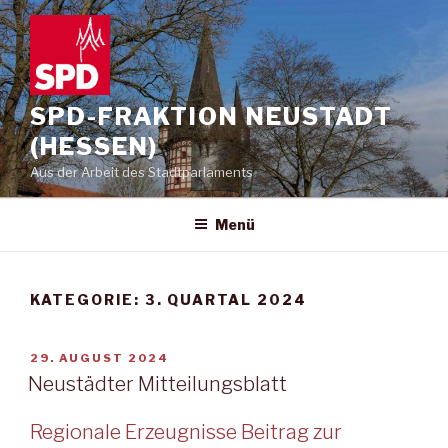
Zum
Inhalt
springen
SPD-FRAKTION NEUSTADT
(HESSEN)
Aus der Arbeit des Stadtparlaments
Menü
KATEGORIE:
3. QUARTAL 2024
VERÖFFENTLICHT
29. AUGUST 2024
AM
Neustädter Mitteilungsblatt
Regionale Erzeugnisse Beitrag zur