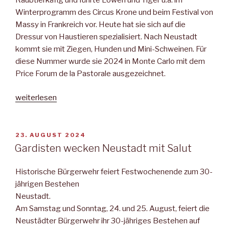
Raubtierkäfig und führte Löwen und Tiger u.a. im
Winterprogramm des Circus Kro­ne und beim Festival von
Massy in Frankreich vor. Heute hat sie sich auf die
Dressur von Haustieren spezialisiert. Nach Neustadt
kommt sie mit Ziegen, Hunden und Mini-Schweinen. Für
diese Nummer wurde sie 2024 in Monte Carlo mit dem
Price Forum de la Pastorale ausgezeichnet.
„Neustädter
weiterlesen
Mitteilungsblatt“
VERÖFFENTLICHT
23. AUGUST 2024
AM
Gardisten wecken Neustadt mit Salut
Historische Bürgerwehr feiert Festwochenende zum 30-
jährigen Bestehen
Neustadt.
Am Samstag und Sonntag, 24. und 25. August, feiert die
Neustädter Bürgerwehr ihr 30-jähriges Bestehen auf