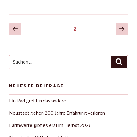
eigener
Brunnen
für
den
Seitennummerierung
Vorherige
Näch
Seite
2
Rasenplatz“
Seite
Seit
der
Beiträge
Suche
Suche
nach:
NEUESTE BEITRÄGE
Ein Rad greift in das andere
Neustadt gehen 200 Jahre Erfahrung verloren
Lärmwerte gibt es erst im Herbst 2026