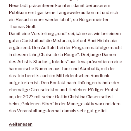
Neustadt präsentieren konnten, damit bei unserem
Publikum erst gar keine Langeweile aufkommt und sich
ein Besuch immer wieder lohnt“, so Bürgermeister
Thomas Groll.
Damit eine Vorstellung „rund“ sei, käme es wie bei einem
guten Cocktail auf die Mixtur an, betont Anni Bichlmaier
ergänzend. Den Auftakt bei der Programmabfolge macht
in diesem Jahr „Chaise de la Rouge“. Drei junge Damen
des Artistik-Studios „Toledos“ aus Jena präsentieren eine
harmonische Nummer aus Tanz und Akrobatik, mit der
das Trio bereits auch im Mitteldeutschen Rundfunk
aufgetreten ist. Den Kontakt nach Thüringen bahnte der
ehemalige Circusdirektor und Tierlehrer Rüdiger Probst
an, der 2023 mit seiner Gattin Christina Clasen selbst
beim „Goldenen Biber“ in der Manege aktiv war und dem
das Veranstaltungsformat damals sehr gut gefiel.
„Freche
weiterlesen