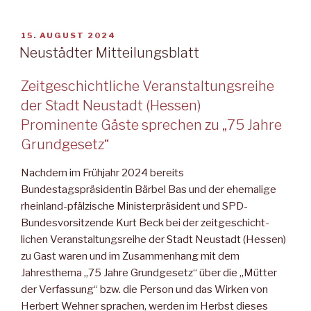
Clowns
und
tollkühne
VERÖFFENTLICHT
15. AUGUST 2024
AM
Artisten“
Neustädter Mitteilungsblatt
Zeitgeschichtliche Veranstaltungsreihe
der Stadt Neustadt (Hessen)
Prominente Gäste sprechen zu „75 Jahre
Grundgesetz“
Nachdem im Frühjahr 2024 bereits
Bundestagspräsidentin Bärbel Bas und der ehemalige
rheinland-pfälzische Ministerpräsident und SPD-
Bundesvorsitzende Kurt Beck bei der zeitgeschicht­
lichen Veranstaltungsreihe der Stadt Neustadt (Hessen)
zu Gast waren und im Zusammenhang mit dem
Jahresthema „75 Jahre Grundgesetz“ über die „Mütter
der Verfassung“ bzw. die Person und das Wirken von
Herbert Wehner sprachen, werden im Herbst dieses