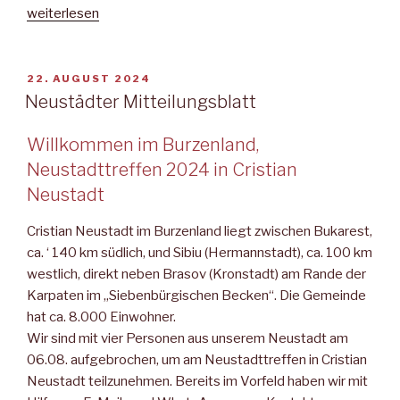
„Gardisten
weiterlesen
wecken
Neustadt
mit
VERÖFFENTLICHT
22. AUGUST 2024
AM
Salut“
Neustädter Mitteilungsblatt
Willkommen im Burzenland,
Neustadttreffen 2024 in Cristian
Neustadt
Cristian Neustadt im Burzenland liegt zwischen Bukarest,
ca. ‘ 140 km südlich, und Sibiu (Hermann­stadt), ca. 100 km
westlich, direkt neben Brasov (Kronstadt) am Rande der
Karpaten im „Siebenbürgischen Becken“. Die Ge­meinde
hat ca. 8.000 Einwohner.
Wir sind mit vier Personen aus unserem Neustadt am
06.08. aufgebrochen, um am Neustadt­treffen in Cristian
Neustadt teilzunehmen. Bereits im Vorfeld haben wir mit