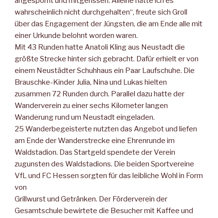
angespornt und mitgerissen. Alleine hätte ich es
wahrscheinlich nicht durchgehalten“, freute sich Groll
über das Engagement der Jüngsten, die am Ende alle mit
einer Urkunde belohnt worden waren.
Mit 43 Runden hatte Anatoli Kling aus Neustadt die
größte Strecke hinter sich gebracht. Dafür erhielt er von
einem Neustädter Schuhhaus ein Paar Laufschuhe. Die
Brauschke-Kinder Julia, Nina und Lukas hielten
zusammen 72 Runden durch. Parallel dazu hatte der
Wanderverein zu einer sechs Kilometer langen
Wanderung rund um Neustadt eingeladen.
25 Wanderbegeisterte nutzten das Angebot und liefen
am Ende der Wanderstrecke eine Ehrenrunde im
Waldstadion. Das Startgeld spendete der Verein
zugunsten des Waldstadions. Die beiden Sportvereine
VfL und FC Hessen sorgten für das leibliche Wohl in Form
von
Grillwurst und Getränken. Der Förderverein der
Gesamtschule bewirtete die Besucher mit Kaffee und