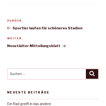
Beitragsnavigation
Vorheriger
ZURÜCK
Beitrag
Sportler laufen für schöneres Stadion
Nächster
WEITER
Beitrag
Neustädter Mitteilungsblatt
Suche
Suche
nach:
NEUESTE BEITRÄGE
Ein Rad greift in das andere