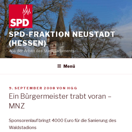
Zum
Inhalt
springen
SPD-FRAKTION NEUSTADT
(HESSEN)
Aus der Arbeit des Stadtparlaments
Menü
VERÖFFENTLICHT
9. SEPTEMBER 2008
VON
HGG
AM
Ein Bürgermeister trabt voran –
MNZ
Sponsorenlauf bringt 4000 Euro für die Sanierung des
Waldstadions