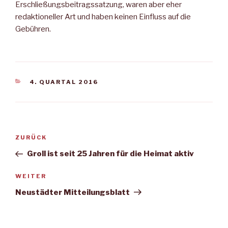
Erschließungsbeitragssatzung, waren aber eher
redaktioneller Art und haben keinen Einfluss auf die
Gebühren.
KATEGORIEN
4. QUARTAL 2016
Beitragsnavigation
Vorheriger
ZURÜCK
Beitrag
Groll ist seit 25 Jahren für die Heimat aktiv
Nächster
WEITER
Beitrag
Neustädter Mitteilungsblatt