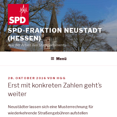
Zum
Inhalt
springen
SPD-FRAKTION NEUSTADT
(HESSEN)
Aus der Arbeit des Stadtparlaments
Menü
VERÖFFENTLICHT
28. OKTOBER 2016
VON
HGG
AM
Erst mit konkreten Zahlen geht’s
weiter
Neustädter lassen sich eine Musterrechnung für
wiederkehrende Straßengebühren aufstellen