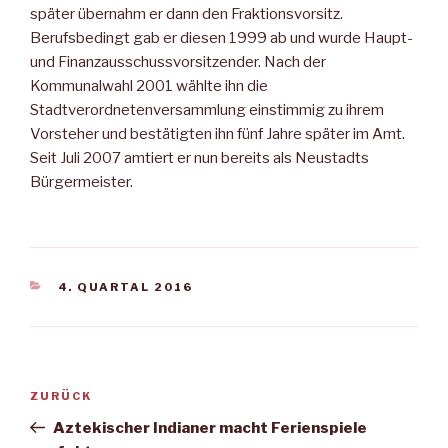
später übernahm er dann den Fraktionsvorsitz.
Berufsbedingt gab er diesen 1999 ab und wurde Haupt-
und Finanzausschussvorsitzender. Nach der
Kommunalwahl 2001 wählte ihn die
Stadtverordnetenversammlung einstimmig zu ihrem
Vorsteher und bestätigten ihn fünf Jahre später im Amt.
Seit Juli 2007 amtiert er nun bereits als Neustadts
Bürgermeister.
KATEGORIEN
4. QUARTAL 2016
Beitragsnavigation
Vorheriger
ZURÜCK
Beitrag
Aztekischer Indianer macht Ferienspiele