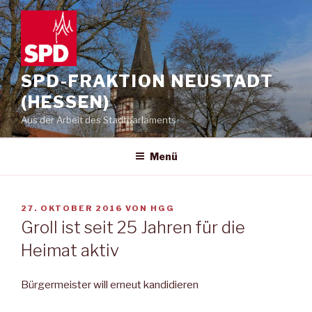
Zum
Inhalt
springen
SPD-FRAKTION NEUSTADT
(HESSEN)
Aus der Arbeit des Stadtparlaments
Menü
VERÖFFENTLICHT
27. OKTOBER 2016
VON
HGG
AM
Groll ist seit 25 Jahren für die
Heimat aktiv
Bürgermeister will erneut kandidieren