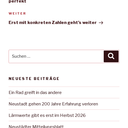
perfekt
Nächster
WEITER
Beitrag
Erst mit konkreten Zahlen geht’s weiter
Suche
Suche
nach:
NEUESTE BEITRÄGE
Ein Rad greift in das andere
Neustadt gehen 200 Jahre Erfahrung verloren
Lärmwerte gibt es erst im Herbst 2026
Neustädter Mitteilungsblatt