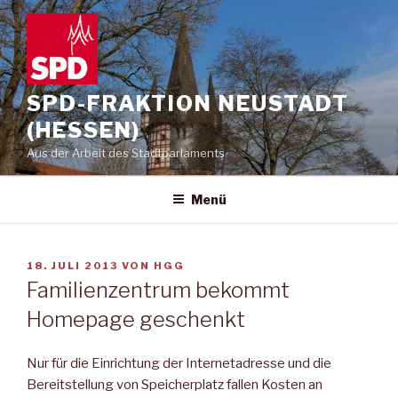
Zum
Inhalt
springen
SPD-FRAKTION NEUSTADT
(HESSEN)
Aus der Arbeit des Stadtparlaments
Menü
VERÖFFENTLICHT
18. JULI 2013
VON
HGG
AM
Familienzentrum bekommt
Homepage geschenkt
Nur für die Einrichtung der Internetadresse und die
Bereitstellung von Speicherplatz fallen Kosten an