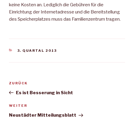
keine Kos­ten an. Lediglich die Gebühren für die
Einrichtung der Internet­adresse und die Bereitstellung
des Speicherplatzes muss das Familienzentrum tragen.
KATEGORIEN
3. QUARTAL 2013
Beitragsnavigation
Vorheriger
ZURÜCK
Beitrag
Es ist Besserung in Sicht
Nächster
WEITER
Beitrag
Neustädter Mitteilungsblatt