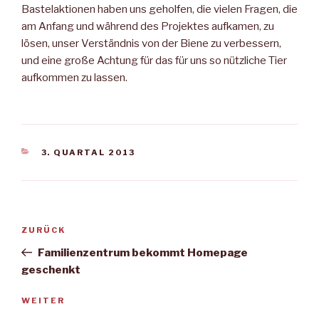
Bastelaktionen ha­ben uns geholfen, die vielen Fragen, die
am Anfang und während des Projektes aufkamen, zu
lösen, unser Verständnis von der Bie­ne zu verbessern,
und eine große Achtung für das für uns so nütz­liche Tier
aufkommen zu lassen.
KATEGORIEN
3. QUARTAL 2013
Beitragsnavigation
Vorheriger
ZURÜCK
Beitrag
Familienzentrum bekommt Homepage
geschenkt
Nächster
WEITER