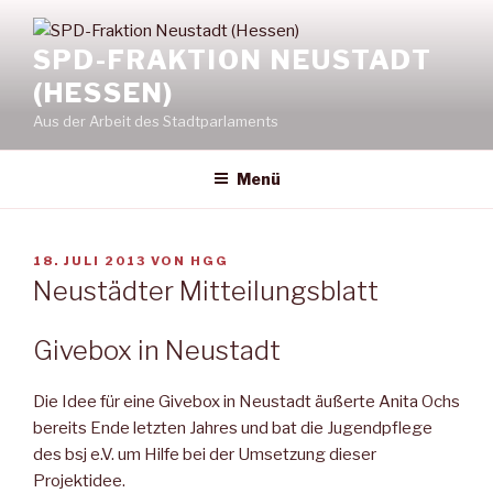
Zum
Inhalt
SPD-FRAKTION NEUSTADT
springen
(HESSEN)
Aus der Arbeit des Stadtparlaments
Menü
VERÖFFENTLICHT
18. JULI 2013
VON
HGG
AM
Neustädter Mitteilungsblatt
Givebox in Neustadt
Die Idee für eine Givebox in Neustadt äußerte Anita Ochs
bereits Ende letzten Jahres und bat die Jugendpflege
des bsj e.V. um Hil­fe bei der Umsetzung dieser
Projektidee.