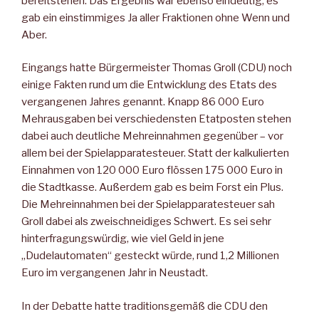
bereitstehen. Das Ergebnis war ebenso eindeutig, es
gab ein einstimmiges Ja aller Fraktionen ohne Wenn und
Aber.
Eingangs hatte Bürgermeister Thomas Groll (CDU) noch
einige Fakten rund um die Entwicklung des Etats des
vergangenen Jahres genannt. Knapp 86 000 Euro
Mehrausgaben bei verschiedensten Etatposten stehen
dabei auch deutliche Mehreinnahmen gegenüber – vor
allem bei der Spielapparatesteuer. Statt der kalkulierten
Einnahmen von 120 000 Euro flössen 175 000 Euro in
die Stadtkasse. Außerdem gab es beim Forst ein Plus.
Die Mehreinnahmen bei der Spielapparatesteuer sah
Groll dabei als zweischneidiges Schwert. Es sei sehr
hinterfragungswürdig, wie viel Geld in jene
„Dudelautomaten“ gesteckt würde, rund 1,2 Millionen
Euro im vergangenen Jahr in Neustadt.
In der Debatte hatte traditionsgemäß die CDU den