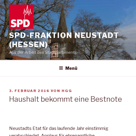
Zum
Inhalt
springen
SPD-FRAKTION NEUSTADT
(HESSEN)
Aus der Arbeit des Stadtparlaments
Menü
VERÖFFENTLICHT
3. FEBRUAR 2016
VON
HGG
AM
Haushalt bekommt eine Bestnote
Neustadts Etat für das laufende Jahr einstimmig
verabschiedet Applaus für ehrenamtliche