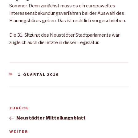
Sommer. Denn zunächst muss es ein europaweites
Interessensbekundungsverfahren bei der Auswahl des
Planungsbüros geben. Das ist rechtlich vorgeschrieben.
Die 31. Sitzung des Neustädter Stadtparlaments war
zugleich auch die letzte in dieser Legislatur.
KATEGORIEN
1. QUARTAL 2016
Beitragsnavigation
Vorheriger
ZURÜCK
Beitrag
Neustädter Mitteilungsblatt
Nächster
WEITER