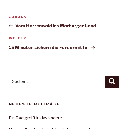
Beitragsnavigation
Vorheriger
ZURÜCK
Beitrag
Vom Herrenwald ins Marburger Land
Nächster
WEITER
Beitrag
15 Minuten sichern die Fördermittel
Suche
Suche
nach:
NEUESTE BEITRÄGE
Ein Rad greift in das andere