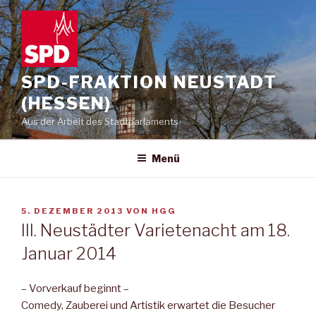
Zum
Inhalt
springen
SPD-FRAKTION NEUSTADT
(HESSEN)
Aus der Arbeit des Stadtparlaments
Menü
VERÖFFENTLICHT
5. DEZEMBER 2013
VON
HGG
AM
III. Neustädter Varietenacht am 18.
Januar 2014
– Vorverkauf beginnt –
Comedy, Zauberei und Artistik erwartet die Besucher