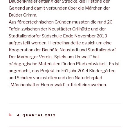
Baudenkmäler entlang der Strecke, die Historie der
Gegend und damit verbunden über die Märchen der
Brüder Grimm.
Aus fördertechnischen Gründen mussten die rund 20
Tafeln zwischen der Neustädter Grillhütte und der
Stadtallendorfer Südschule Ende November 2013
aufgestellt werden. Hierbei handelte es sich um eine
Kooperation der Bauhöfe Neustadt und Stadtallendorf.
Der Marburger Verein „Spielraum Umwelt“ hat
pädagogische Materialien für den Pfad entwickelt. Es ist
angedacht, das Projekt im Frühjahr 2014 Kindergärten
und Schulen vorzustellen und den Naturlehrpfad
„Märchenhafter Herrenwald“ offiziell einzuweihen.
KATEGORIEN
4. QUARTAL 2013