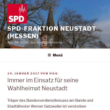
Zum
Inhalt
springen
SPD-FRAKTION NEUSTADT
(HESSEN)
Aus der Arbeit des Stadtparlaments
Menü
VERÖFFENTLICHT
14. JANUAR 2017
VON
HGG
AM
Immer im Einsatz für seine
Wahlheimat Neustadt
Träger des Bundesverdienstkreuzes am Bande und
Stadtältester Werner Gatzweiler ist verstorben