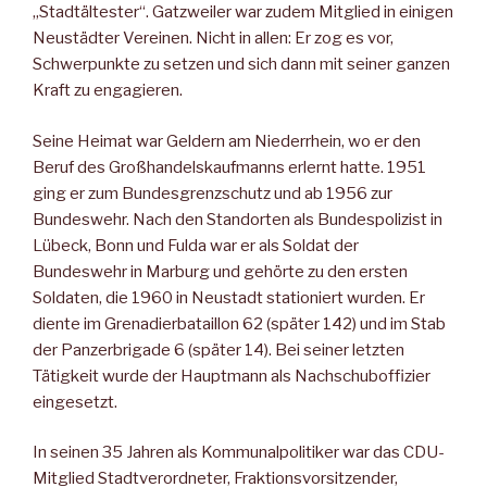
„Stadtältester“. Gatzweiler war zudem Mitglied in einigen
Neustädter Vereinen. Nicht in allen: Er zog es vor,
Schwerpunkte zu setzen und sich dann mit seiner ganzen
Kraft zu engagieren.
Seine Heimat war Geldern am Niederrhein, wo er den
Beruf des Großhandelskaufmanns erlernt hatte. 1951
ging er zum Bundesgrenzschutz und ab 1956 zur
Bundeswehr. Nach den Standorten als Bundespolizist in
Lübeck, Bonn und Fulda war er als Soldat der
Bundeswehr in Marburg und gehörte zu den ersten
Soldaten, die 1960 in Neustadt stationiert wurden. Er
diente im Grenadierbataillon 62 (später 142) und im Stab
der Panzerbrigade 6 (später 14). Bei seiner letzten
Tätigkeit wurde der Hauptmann als Nachschuboffizier
eingesetzt.
In seinen 35 Jahren als Kommunalpolitiker war das CDU-
Mitglied Stadtverordneter, Fraktionsvorsitzender,