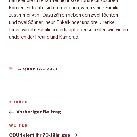
hätte er die Ehrenämter nicht so erfolgreich ausüben
können. Er freute sich immer dann, wenn seine Familie
zusammenkam. Dazu zählen neben den zwei Töchtern
und zwei Söhnen, neun Enkelkinder und drei Urenkel.
Ihnen wird ihr Familienoberhaupt ebenso fehlen wie vielen
anderen der Freund und Kamerad.
KATEGORIEN
1. QUARTAL 2017
Beitragsnavigation
Vorheriger
ZURÜCK
Beitrag
Vorheriger Beitrag
Nächster
WEITER
Beitrag
CDU feiert ihr 70-Jähriges