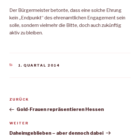
Der Bürgermeister betonte, dass eine solche Ehrung
kein „Endpunkt“ des ehrenamtlichen Engagement sein
solle, sondern vielmehr die Bitte, doch auch zukünftig
aktiv zu bleiben.
KATEGORIEN
1. QUARTAL 2014
Beitragsnavigation
Vorheriger
ZURÜCK
Beitrag
Gold-Frauen repräsentieren Hessen
Nächster
WEITER
Beitrag
Daheimgeblieben – aber dennoch dabei