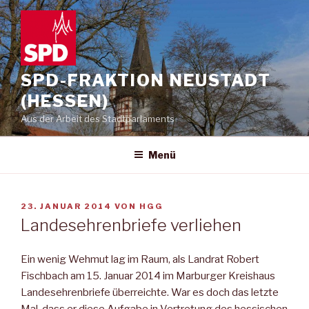
Zum
Inhalt
springen
SPD-FRAKTION NEUSTADT
(HESSEN)
Aus der Arbeit des Stadtparlaments
Menü
VERÖFFENTLICHT
23. JANUAR 2014
VON
HGG
AM
Landesehrenbriefe verliehen
Ein wenig Wehmut lag im Raum, als Landrat Robert
Fischbach am 15. Januar 2014 im Marburger Kreishaus
Landesehrenbriefe überreichte. War es doch das letzte