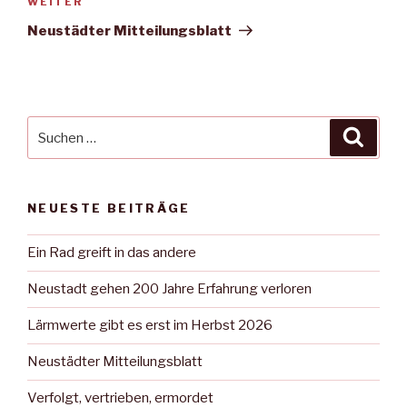
Nächster
WEITER
Beitrag
Neustädter Mitteilungsblatt
Suche
Suche
nach:
NEUESTE BEITRÄGE
Ein Rad greift in das andere
Neustadt gehen 200 Jahre Erfahrung verloren
Lärmwerte gibt es erst im Herbst 2026
Neustädter Mitteilungsblatt
Verfolgt, vertrieben, ermordet