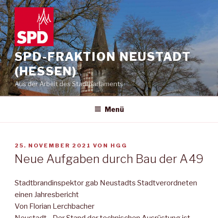
Zum
Inhalt
springen
SPD-FRAKTION NEUSTADT
(HESSEN)
Aus der Arbeit des Stadtparlaments
Menü
VERÖFFENTLICHT
25. NOVEMBER 2021
VON
HGG
AM
Neue Aufgaben durch Bau der A 49
Stadtbrandinspektor gab Neustadts Stadtverordneten
einen Jahresbericht
Von Florian Lerchbacher