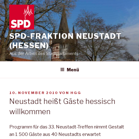
Zum
Inhalt
springen
SPD-FRAKTION NEUSTADT
(HESSEN)
Aus der Arbeit des Stadtparlaments
Menü
VERÖFFENTLICHT
10. NOVEMBER 2010
VON
HGG
AM
Neustadt heißt Gäste hessisch
willkommen
Programm für das 33. Neustadt-Treffen nimmt Gestalt
an 1 500 Gäste aus 40 Neustadts erwartet