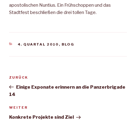
apostolischen Nuntius. Ein Frühschoppen und das
Stadtfest beschließen die drei tollen Tage.
KATEGORIEN
4. QUARTAL 2010
,
BLOG
Beitragsnavigation
Vorheriger
ZURÜCK
Beitrag
Einige Exponate erinnern an die Panzerbrigade
14
Nächster
WEITER
Beitrag
Konkrete Projekte sind Ziel