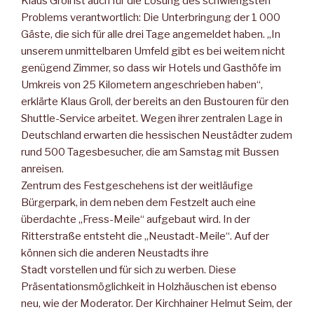
Klaus Groll ist auch für die Lösung des schwierigsten
Problems verantwortlich: Die Unterbringung der 1 000
Gäste, die sich für alle drei Tage angemeldet haben. „In
unserem unmittelbaren Umfeld gibt es bei weitem nicht
genügend Zimmer, so dass wir Hotels und Gasthöfe im
Umkreis von 25 Kilometern angeschrieben haben“,
erklärte Klaus Groll, der bereits an den Bustouren für den
Shuttle-Service arbeitet. Wegen ihrer zentralen Lage in
Deutschland erwarten die hessischen Neustädter zudem
rund 500 Tagesbesucher, die am Samstag mit Bussen
anreisen.
Zentrum des Festgeschehens ist der weitläufige
Bürgerpark, in dem neben dem Festzelt auch eine
überdachte „Fress-Meile“ aufgebaut wird. In der
Ritterstraße entsteht die „Neustadt-Meile“. Auf der
können sich die anderen Neustadts ihre
Stadt vorstellen und für sich zu werben. Diese
Präsentationsmöglichkeit in Holzhäuschen ist ebenso
neu, wie der Moderator. Der Kirchhainer Helmut Seim, der