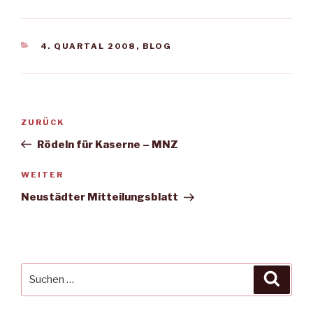
KATEGORIEN
4. QUARTAL 2008
,
BLOG
Beitragsnavigation
Vorheriger
ZURÜCK
Beitrag
Rödeln für Kaserne – MNZ
Nächster
WEITER
Beitrag
Neustädter Mitteilungsblatt
Suche
Suche
nach: