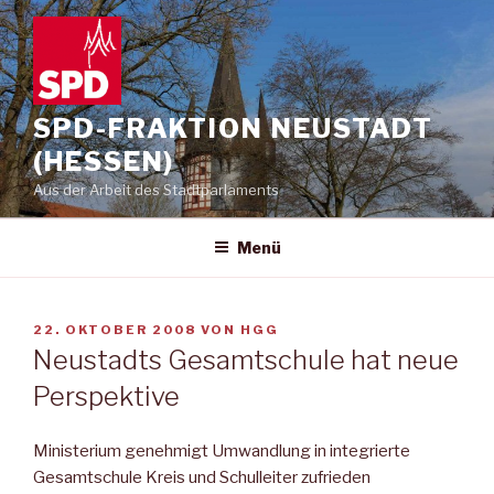
Zum
Inhalt
springen
SPD-FRAKTION NEUSTADT
(HESSEN)
Aus der Arbeit des Stadtparlaments
Menü
VERÖFFENTLICHT
22. OKTOBER 2008
VON
HGG
AM
Neustadts Gesamtschule hat neue
Perspektive
Ministerium genehmigt Umwandlung in integrierte
Gesamtschule Kreis und Schulleiter zufrieden