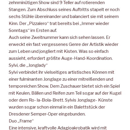
zehnminütigen Show sind 9 Teller auf rotierenden
Stangen. Zum Abschluss seines Auftritts stapelt er noch
sechs Stühle übereinander und balanciert sie mit seinem
Kinn. Der „Pizzalero“ trat bereits bei „Immer wieder
Sonntags“ im Ersten auf.
Auch seine Zweitnummer kann sich sehen lassen. Er
erweckt ein fast vergessenes Genre der Artistik wieder
zum Leben und jongliert mit Kisten. Was so einfach
aussieht, erfordert größte Auge-Hand-Koordination.
Sylvi, die „Jonglady“
Sylvi verbindet ihr vielseitiges artistisches Können mit
einer fulminanten Jonglage zu einer mitreißenden und
temporeichen Show. Dem Zuschauer bietet sich ein Spiel
mit Keulen, Bällen und Reifen zum Teil sogar auf der Kugel
oder dem Ro- la-Bola-Brett. Sylvis Jonglage- Künste
wurden sogar schon einmal in ein Balettstück der
Dresdener Semper-Oper eingebunden.
Duo „Frame“
Eine intensive, kraftvolle Adagioakrobatik wird mit