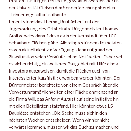
Prof. em. Dr. Jürgen Reulecke gewonnen werden, der an
der Universität Gießen den Sonderforschungsbereich
„Erinnerungskultur“ aufbaute.
Erneut stand das Thema „Bauflächen“ auf der
Tagesordnung des Ortsbeirats. Bürgermeister Thomas
Groll verwies darauf, dass es in der Kernstadt über 100
bebaubare Flächen gäbe. Allerdings stünden die meisten
davon aktuell nicht zur Verfügung, denn aufgrund der
Zinssituation seien Verkäufe „ohne Not“ selten. Daher sei
es sicher richtig, ein weiteres Baugebiet mit Hilfe eines
Investors auszuweisen, damit die Flächen auch von
Interessierten kurzfristig erworben werden könnten. Der
Bürgermeister berichtete von einem Gespräch über die
Verwertungsmöglichkeiten einer Fläche angrenzend an
die Firma Will, das Anfang August auf seine Initiative hin
mit allen Beteiligten stattfand. Hier könnten etwa 15
Bauplätze entstehen. „Die Sache muss sich in den
nächsten Wochen entscheiden. Wenn wir hier nicht
vorwärts kommen, müssen wir das Buch zu machen und