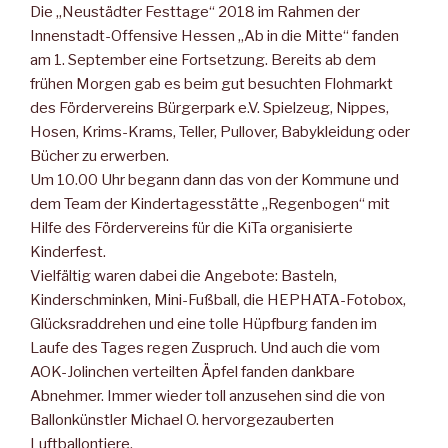
Die „Neustädter Festtage“ 2018 im Rahmen der
Innenstadt-Offensive Hessen „Ab in die Mitte“ fanden
am 1. September eine Fortsetzung. Bereits ab dem
frühen Morgen gab es beim gut besuchten Flohmarkt
des Fördervereins Bürgerpark e.V. Spielzeug, Nippes,
Hosen, Krims-Krams, Teller, Pullover, Babykleidung oder
Bücher zu erwerben.
Um 10.00 Uhr begann dann das von der Kommune und
dem Team der Kindertagesstätte „Regenbogen“ mit
Hilfe des Fördervereins für die KiTa organisierte
Kinderfest.
Vielfältig waren dabei die Angebote: Basteln,
Kinderschminken, Mini-Fußball, die HEPHATA-Fotobox,
Glücksraddrehen und eine tolle Hüpfburg fanden im
Laufe des Tages regen Zuspruch. Und auch die vom
AOK-Jolinchen verteilten Äpfel fanden dankbare
Abnehmer. Immer wieder toll anzusehen sind die von
Ballonkünstler Michael O. hervorgezauberten
Luftballontiere.