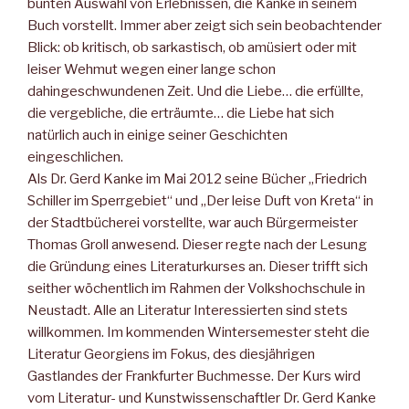
bunten Auswahl von Erlebnissen, die Kanke in seinem
Buch vorstellt. Immer aber zeigt sich sein beobachtender
Blick: ob kritisch, ob sarkastisch, ob amüsiert oder mit
leiser Wehmut wegen einer lange schon
dahingeschwundenen Zeit. Und die Liebe… die erfüllte,
die vergebliche, die erträumte… die Liebe hat sich
natürlich auch in einige seiner Geschichten
eingeschlichen.
Als Dr. Gerd Kanke im Mai 2012 seine Bücher „Friedrich
Schiller im Sperrgebiet“ und „Der leise Duft von Kreta“ in
der Stadtbücherei vorstellte, war auch Bürgermeister
Thomas Groll anwesend. Dieser regte nach der Lesung
die Gründung eines Literaturkurses an. Dieser trifft sich
seither wöchentlich im Rahmen der Volkshochschule in
Neustadt. Alle an Literatur Interessierten sind stets
willkommen. Im kommenden Wintersemester steht die
Literatur Georgiens im Fokus, des diesjährigen
Gastlandes der Frankfurter Buchmesse. Der Kurs wird
vom Literatur- und Kunstwissenschaftler Dr. Gerd Kanke