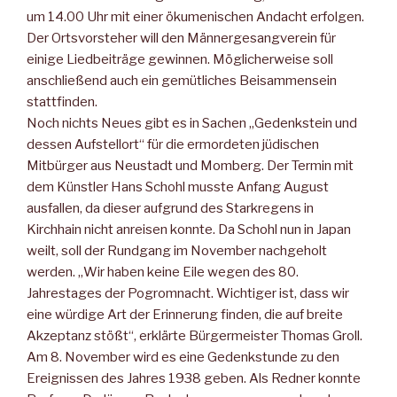
um 14.00 Uhr mit einer ökumenischen Andacht erfolgen.
Der Ortsvorsteher will den Männergesangverein für
einige Liedbeiträge gewinnen. Möglicherweise soll
anschließend auch ein gemütliches Beisammensein
stattfinden.
Noch nichts Neues gibt es in Sachen „Gedenkstein und
dessen Aufstellort“ für die ermordeten jüdischen
Mitbürger aus Neustadt und Momberg. Der Termin mit
dem Künstler Hans Schohl musste Anfang August
ausfallen, da dieser aufgrund des Starkregens in
Kirchhain nicht anreisen konnte. Da Schohl nun in Japan
weilt, soll der Rundgang im November nachgeholt
werden. „Wir haben keine Eile wegen des 80.
Jahrestages der Pogromnacht. Wichtiger ist, dass wir
eine würdige Art der Erinnerung finden, die auf breite
Akzeptanz stößt“, erklärte Bürgermeister Thomas Groll.
Am 8. November wird es eine Gedenkstunde zu den
Ereignissen des Jahres 1938 geben. Als Redner konnte