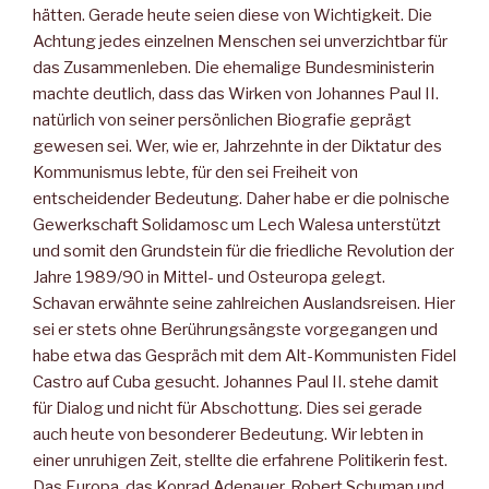
hätten. Gerade heute seien diese von Wichtigkeit. Die
Achtung jedes einzelnen Menschen sei unverzichtbar für
das Zusammenleben. Die ehemalige Bundesministerin
machte deutlich, dass das Wirken von Johannes Paul II.
natürlich von seiner persönlichen Biografie geprägt
gewesen sei. Wer, wie er, Jahrzehnte in der Diktatur des
Kommunismus lebte, für den sei Freiheit von
entscheidender Bedeutung. Daher habe er die polnische
Gewerkschaft Solidamosc um Lech Walesa unterstützt
und somit den Grundstein für die friedliche Revolution der
Jahre 1989/90 in Mittel- und Osteuropa gelegt.
Schavan erwähnte seine zahlreichen Auslandsreisen. Hier
sei er stets ohne Berührungsängste vorgegangen und
habe etwa das Gespräch mit dem Alt-Kommunisten Fidel
Castro auf Cuba gesucht. Johannes Paul II. stehe damit
für Dialog und nicht für Abschottung. Dies sei gerade
auch heute von besonderer Bedeutung. Wir lebten in
einer unruhigen Zeit, stellte die erfahrene Politikerin fest.
Das Europa, das Konrad Adenauer, Robert Schuman und