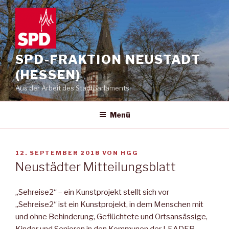
Zum
Inhalt
springen
SPD-FRAKTION NEUSTADT
(HESSEN)
Aus der Arbeit des Stadtparlaments
Menü
VERÖFFENTLICHT
12. SEPTEMBER 2018
VON
HGG
AM
Neustädter Mitteilungsblatt
„Sehreise2“ – ein Kunstprojekt stellt sich vor
„Sehreise2“ ist ein Kunstprojekt, in dem Menschen mit
und ohne Behinderung, Geflüchtete und Ortsansässige,