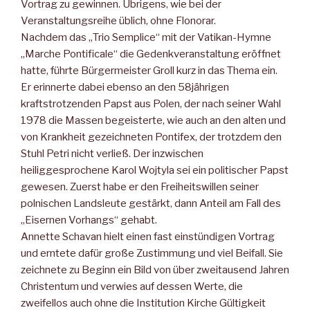
Vortrag zu gewinnen. Übrigens, wie bei der
Veranstaltungsreihe üblich, ohne Flonorar.
Nachdem das „Trio Semplice“ mit der Vatikan-Hymne
„Marche Pontificale“ die Gedenkveranstaltung eröffnet
hatte, führte Bürgermeister Groll kurz in das Thema ein.
Er erinnerte dabei ebenso an den 58jährigen
kraftstrotzenden Papst aus Polen, der nach seiner Wahl
1978 die Massen begeisterte, wie auch an den alten und
von Krankheit gezeichneten Pontifex, der trotzdem den
Stuhl Petri nicht verließ. Der inzwischen
heiliggesprochene Karol Wojtyla sei ein politischer Papst
gewesen. Zuerst habe er den Freiheitswillen seiner
polnischen Landsleute gestärkt, dann Anteil am Fall des
„Eisernen Vorhangs“ gehabt.
Annette Schavan hielt einen fast einstündigen Vortrag
und erntete dafür große Zustimmung und viel Beifall. Sie
zeichnete zu Beginn ein Bild von über zweitausend Jahren
Christentum und verwies auf dessen Werte, die
zweifellos auch ohne die Institution Kirche Gültigkeit