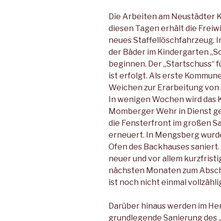
Die Arbeiten am Neustädter K
diesen Tagen erhält die Freiw
neues Staffellöschfahrzeug. 
der Bäder im Kindergarten „S
beginnen. Der „Startschuss“ 
ist erfolgt. Als erste Kommun
Weichen zur Erarbeitung von s
In wenigen Wochen wird das 
Momberger Wehr in Dienst ge
die Fensterfront im großen S
erneuert. In Mengsberg wurd
Ofen des Backhauses saniert.
neuer und vor allem kurzfrist
nächsten Monaten zum Abschl
ist noch nicht einmal vollzähli
Darüber hinaus werden im Her
grundlegende Sanierung des 