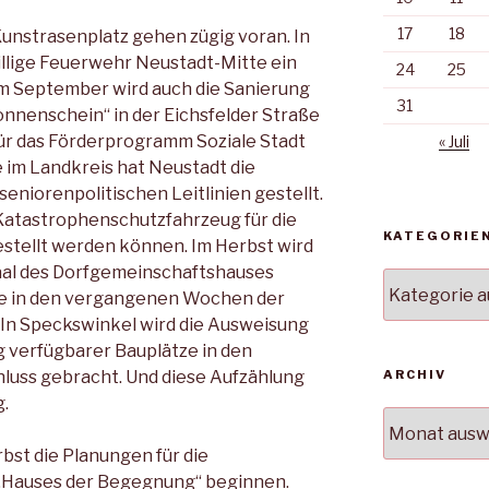
17
18
unstrasenplatz gehen zügig voran. In
illige Feuerwehr Neustadt-Mitte ein
24
25
Im September wird auch die Sanierung
31
onnenschein“ in der Eichsfelder Straße
für das Förderprogramm Soziale Stadt
« Juli
e im Landkreis hat Neustadt die
eniorenpolitischen Leitlinien gestellt.
Katastrophenschutzfahrzeug für die
KATEGORIE
stellt werden können. Im Herbst wird
aal des Dorfgemeinschaftshauses
Kategorien
e in den vergangenen Wochen der
 In Speckswinkel wird die Ausweisung
ig verfügbarer Bauplätze in den
uss gebracht. Und diese Aufzählung
ARCHIV
g.
Archiv
bst die Planungen für die
„Hauses der Begegnung“ beginnen.