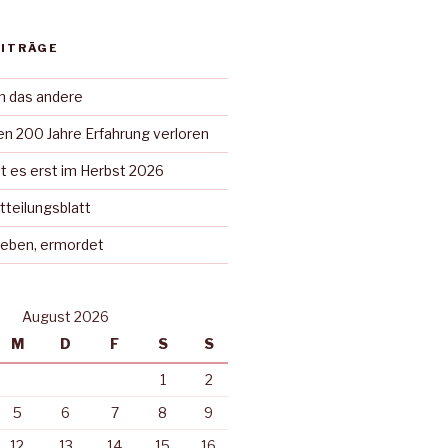
EITRÄGE
in das andere
n 200 Jahre Erfahrung verloren
t es erst im Herbst 2026
tteilungsblatt
rieben, ermordet
August 2026
M
D
F
S
S
1
2
5
6
7
8
9
12
13
14
15
16