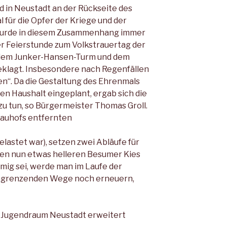
 in Neustadt an der Rückseite des
für die Opfer der Kriege und der
wurde in diesem Zusammenhang immer
r Feierstunde zum Volkstrauertag der
 dem Junker-Hansen-Turm und dem
lagt. Insbesondere nach Regenfällen
en“. Da die Gestaltung des Ehrenmals
hen Haushalt eingeplant, ergab sich die
zu tun, so Bürgermeister Thomas Groll.
Bauhofs entfernten
elastet war), setzen zwei Abläufe für
en nun etwas helleren Besumer Kies
mmig sei, werde man im Laufe der
ngrenzenden Wege noch erneuern,
m Jugendraum Neustadt erweitert