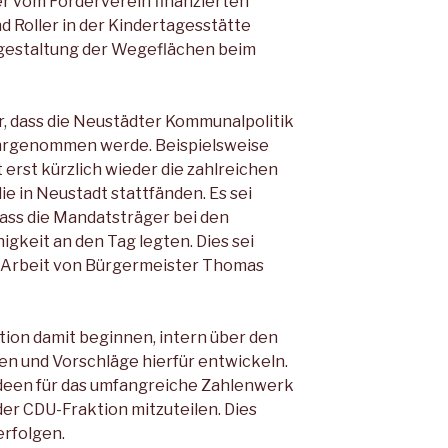
er vom Förderverein finanzierten
nd Roller in der Kindertagesstätte
gestaltung der Wegeflächen beim
, dass die Neustädter Kommunalpolitik
wahrgenommen werde. Beispielsweise
 erst kürzlich wieder die zahlreichen
e in Neustadt stattfänden. Es sei
 dass die Mandatsträger bei den
gkeit an den Tag legten. Dies sei
n Arbeit von Bürgermeister Thomas
tion damit beginnen, intern über den
en und Vorschläge hierfür entwickeln.
Ideen für das umfangreiche Zahlenwerk
der CDU-Fraktion mitzuteilen. Dies
erfolgen.