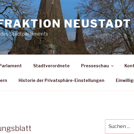
FRAKTION NEUSTADT 
 des Stadtparlaments
Parlament
Stadtverordnete
Presseschau
Kon
dern
Historie der Privatsphäre-Einstellungen
Einwilli
G
Suche
ungsblatt
nach: