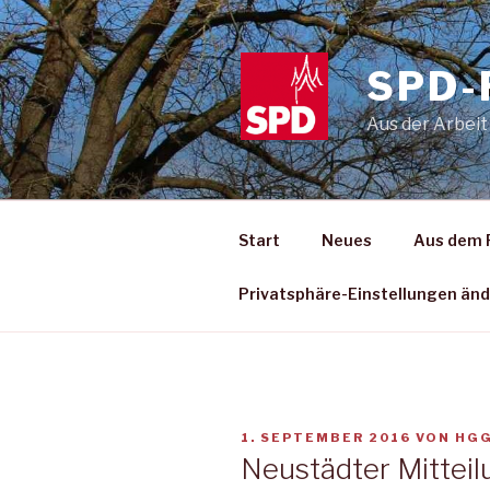
Zum
Inhalt
springen
SPD-
Aus der Arbeit
Start
Neues
Aus dem 
Privatsphäre-Einstellungen än
VERÖFFENTLICHT
1. SEPTEMBER 2016
VON
HG
AM
Neustädter Mitteil