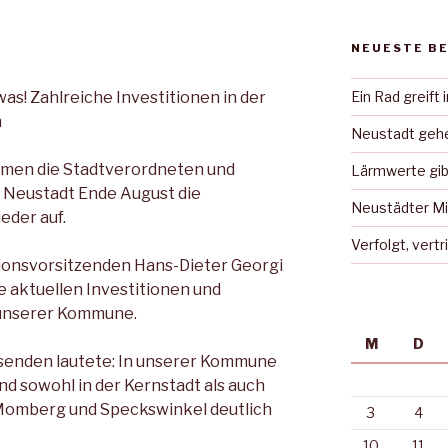
NEUESTE B
as! Zahlreiche Investitionen in der
Ein Rad greift 
n
Neustadt gehe
men die Stadtverordneten und
Lärmwerte gib
 Neustadt Ende August die
Neustädter Mi
eder auf.
Verfolgt, vert
ionsvorsitzenden Hans-Dieter Georgi
e aktuellen Investitionen und
n unserer Kommune.
M
D
esenden lautete: In unserer Kommune
ind sowohl in der Kernstadt als auch
Momberg und Speckswinkel deutlich
3
4
10
11