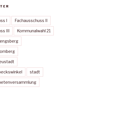
TER
ss I
Fachausschuss II
s III
Kommunalwahl 21
Mengsberg
Momberg
eustadt
peckswinkel
stadt
dnetenversammlung