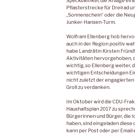
Speckswinkel, die Anlage ein
Pflasterstrecke für Dreirad u
„Sonnenschein“ oder die Neu
Junker-Hansen-Turm.
Wolfram Ellenberg hob hervor
auch in der Region positiv 
habe Landrätin Kirsten Fründt
Aktivitäten hervorgehoben, di
wichtig, so Ellenberg weiter,
wichtigen Entscheidungen Eini
nicht zuletzt der engagierte
Groll zu verdanken.
Im Oktober wird die CDU-Frak
Haushaltsplan 2017 zu sprech
Bürgerinnen und Bürger, die 
haben, sind eingeladen diese 
kann per Post oder per Email 