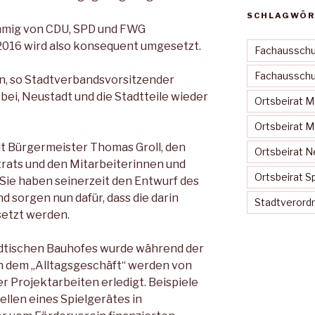
SCHLAGWÖR
mmig von CDU, SPD und FWG
2016 wird also konsequent umgesetzt.
Fachausschu
Fachausschus
, so Stadtverbandsvorsitzender
bei, Neustadt und die Stadtteile wieder
Ortsbeirat 
Ortsbeirat 
lt Bürgermeister Thomas Groll, den
Ortsbeirat N
rats und den Mitarbeiterinnen und
Ortsbeirat S
Sie haben seinerzeit den Entwurf des
d sorgen nun dafür, dass die darin
Stadtveror
etzt werden.
ädtischen Bauhofes wurde während der
 dem „Alltagsgeschäft“ werden von
 Projektarbeiten erledigt. Beispiele
ellen eines Spielgerätes in