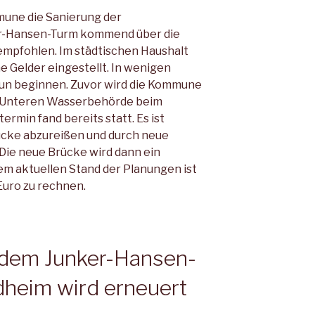
mune die Sanierung der
r-Hansen-Turm kommend über die
mpfohlen. Im städtischen Haushalt
 Gelder eingestellt. In wenigen
nun beginnen. Zuvor wird die Kommune
r Unteren Wasserbehörde beim
ermin fand bereits statt. Es ist
ücke abzureißen und durch neue
 Die neue Brücke wird dann ein
em aktuellen Stand der Planungen ist
Euro zu rechnen.
 dem Junker-Hansen-
heim wird erneuert