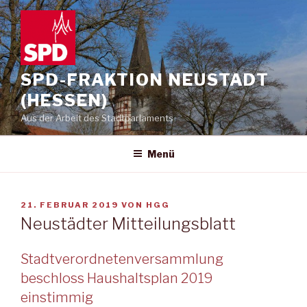
Zum
Inhalt
springen
SPD-FRAKTION NEUSTADT
(HESSEN)
Aus der Arbeit des Stadtparlaments
Menü
VERÖFFENTLICHT
21. FEBRUAR 2019
VON
HGG
AM
Neustädter Mitteilungsblatt
Stadtverordnetenversammlung
beschloss Haushaltsplan 2019
einstimmig