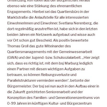
Umsetzung von Ideen aus der Bürgerschaft heraus
ebenso wie eine Stärkung des ehrenamtlichen
Engagements. Hierbei sei das Quartiersbüro in der
Marktstraße die Anlaufstelle für alle interessierten
Einwohnerinnen und Einwohner. Svetlana Nerenberg, die
dort regelmäßig anzutreffen ist, habe sich in den letzten
beiden Jahren ein Netzwerk aufgebaut und wisse auch
vor Ort schon gut Bescheid. Als positiv bewertete
Thomas Groll das gute Miteinander des
Quartiersmanagements mit der Gemeinwesenarbeit
(GWA) und der Jugend- bzw. Schulsozialarbeit. „Hier zeigt
sich, dass es richtig ist, mit dem bsj Marburg lediglich
einen Partner mit diesen wichtigen Aufgaben zu
betrauen, so können Reibungsverluste und
Parallelstrukturen vermieden werden“, betonte der
Bürgermeister. Der bsj sei nun auch in den Aufbau einer in
die Zukunft gerichteten Seniorenarbeit und der
Konzeption des Familien- und Generationenzentrums von
0-99 Jahren im künftigen Kultur- und Bürgerzentrum