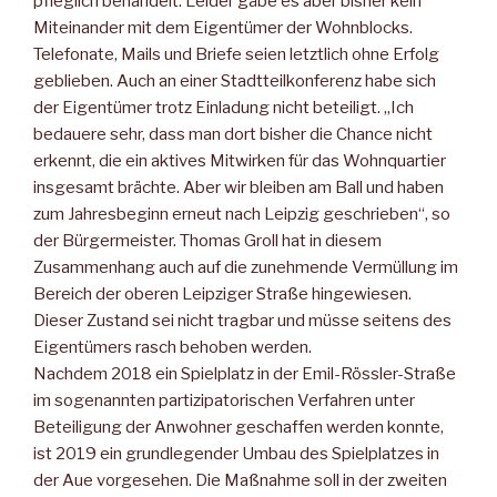
pfleglich behandelt. Leider gäbe es aber bisher kein
Miteinander mit dem Eigentümer der Wohnblocks.
Telefonate, Mails und Briefe seien letztlich ohne Erfolg
geblieben. Auch an einer Stadtteilkonferenz habe sich
der Eigentümer trotz Einladung nicht beteiligt. „Ich
bedauere sehr, dass man dort bisher die Chance nicht
erkennt, die ein aktives Mitwirken für das Wohnquartier
insgesamt brächte. Aber wir bleiben am Ball und haben
zum Jahresbeginn erneut nach Leipzig geschrieben“, so
der Bürgermeister. Thomas Groll hat in diesem
Zusammenhang auch auf die zunehmende Vermüllung im
Bereich der oberen Leipziger Straße hingewiesen.
Dieser Zustand sei nicht tragbar und müsse seitens des
Eigentümers rasch behoben werden.
Nachdem 2018 ein Spielplatz in der Emil-Rössler-Straße
im sogenannten partizipatorischen Verfahren unter
Beteiligung der Anwohner geschaffen werden konnte,
ist 2019 ein grundlegender Umbau des Spielplatzes in
der Aue vorgesehen. Die Maßnahme soll in der zweiten