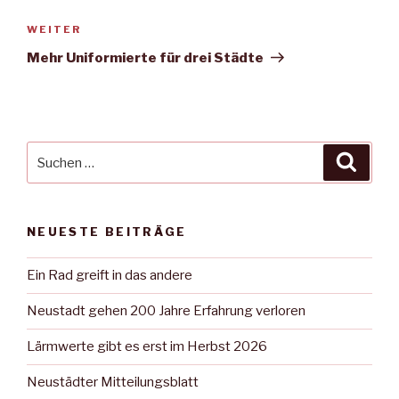
Nächster
WEITER
Beitrag
Mehr Uniformierte für drei Städte
Suche
Suche
nach:
NEUESTE BEITRÄGE
Ein Rad greift in das andere
Neustadt gehen 200 Jahre Erfahrung verloren
Lärmwerte gibt es erst im Herbst 2026
Neustädter Mitteilungsblatt