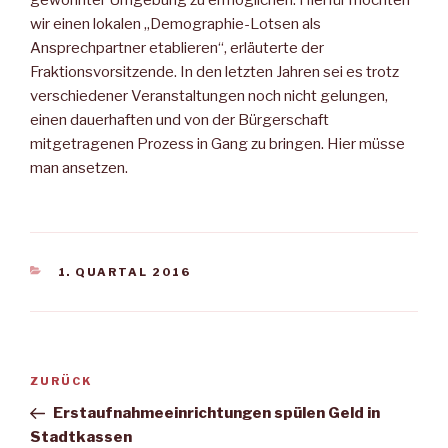
wir einen lokalen „Demographie-Lotsen als
Ansprechpartner etablieren“, erläuterte der
Fraktionsvorsitzende. In den letzten Jahren sei es trotz
verschiedener Veranstaltungen noch nicht gelungen,
einen dauerhaften und von der Bürgerschaft
mitgetragenen Prozess in Gang zu bringen. Hier müsse
man ansetzen.
KATEGORIEN
1. QUARTAL 2016
Beitragsnavigation
Vorheriger
ZURÜCK
Beitrag
Erstaufnahmeeinrichtungen spülen Geld in
Stadtkassen