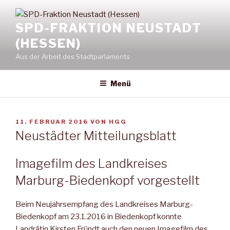
Zum
Inhalt
SPD-FRAKTION NEUSTADT
springen
(HESSEN)
Aus der Arbeit des Stadtparlaments
Menü
VERÖFFENTLICHT
11. FEBRUAR 2016
VON
HGG
AM
Neustädter Mitteilungsblatt
Imagefilm des Landkreises
Marburg-Biedenkopf vorgestellt
Beim Neujahrsempfang des Landkreises Marburg-
Biedenkopf am 23.1.2016 in Biedenkopf konnte
Landrätin Kirsten Fründt auch den neuen Imagefilm des