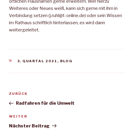
örtlichen Hausnamen gerne erweitern. Wer hierzu
Weiteres oder Neues weiß, kann sich gerne mit ihm in
Verbindung setzen (j.ruhl@t-online.de) oder sein Wissen
im Rathaus schriftlich hinterlassen, es wird dann
weitergeleitet.
KATEGORIEN
3. QUARTAL 2021
,
BLOG
Beitragsnavigation
Vorheriger
ZURÜCK
Beitrag
Radfahren für die Umwelt
Nächster
WEITER
Beitrag
Nächster Beitrag