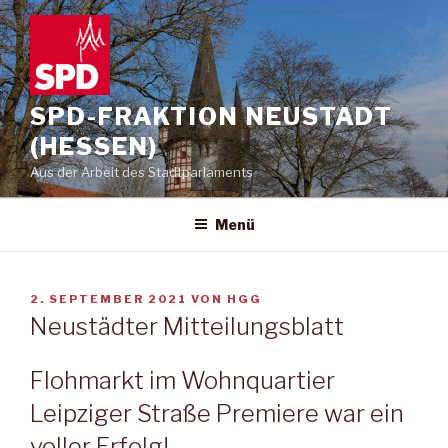
Zum
Inhalt
springen
SPD-FRAKTION NEUSTADT
(HESSEN)
Aus der Arbeit des Stadtparlaments
Menü
VERÖFFENTLICHT
2. SEPTEMBER 2021
VON
HGG
AM
Neustädter Mitteilungsblatt
Flohmarkt im Wohnquartier
Leipziger Straße Premiere war ein
voller Erfolg!