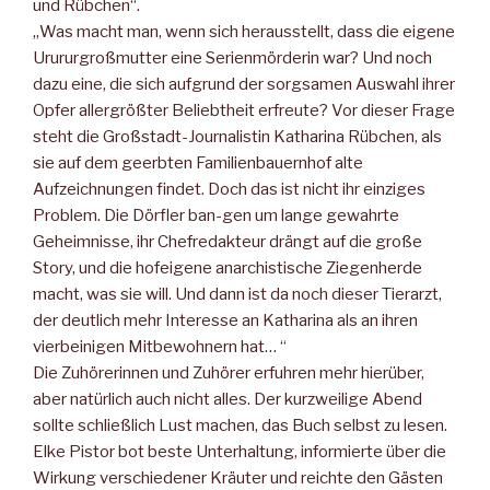
und Rübchen“.
„Was macht man, wenn sich herausstellt, dass die eigene
Urururgroßmutter eine Serienmörderin war? Und noch
dazu eine, die sich aufgrund der sorgsamen Auswahl ihrer
Opfer allergrößter Beliebtheit erfreute? Vor dieser Frage
steht die Großstadt-Journalistin Katharina Rübchen, als
sie auf dem geerbten Familienbauernhof alte
Aufzeichnungen findet. Doch das ist nicht ihr einziges
Problem. Die Dörfler ban-gen um lange gewahrte
Geheimnisse, ihr Chefredakteur drängt auf die große
Story, und die hofeigene anarchistische Ziegenherde
macht, was sie will. Und dann ist da noch dieser Tierarzt,
der deutlich mehr Interesse an Katharina als an ihren
vierbeinigen Mitbewohnern hat… “
Die Zuhörerinnen und Zuhörer erfuhren mehr hierüber,
aber natürlich auch nicht alles. Der kurzweilige Abend
sollte schließlich Lust machen, das Buch selbst zu lesen.
Elke Pistor bot beste Unterhaltung, informierte über die
Wirkung verschiedener Kräuter und reichte den Gästen