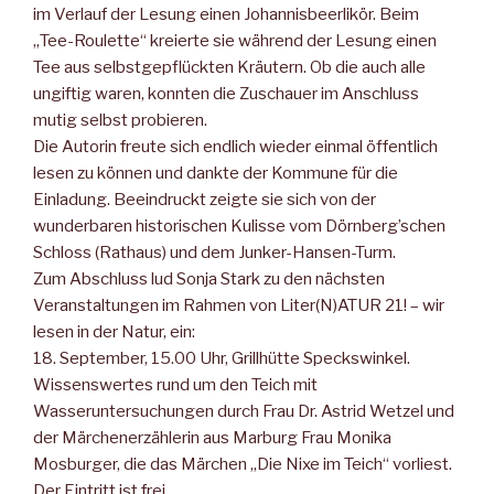
im Verlauf der Lesung einen Johannisbeerlikör. Beim
„Tee-Roulette“ kreierte sie während der Lesung einen
Tee aus selbstgepflückten Kräutern. Ob die auch alle
ungiftig waren, konnten die Zuschauer im Anschluss
mutig selbst probieren.
Die Autorin freute sich endlich wieder einmal öffentlich
lesen zu können und dankte der Kommune für die
Einladung. Beeindruckt zeigte sie sich von der
wunderbaren historischen Kulisse vom Dörnberg’schen
Schloss (Rathaus) und dem Junker-Hansen-Turm.
Zum Abschluss lud Sonja Stark zu den nächsten
Veranstaltungen im Rahmen von Liter(N)ATUR 21! – wir
lesen in der Natur, ein:
18. September, 15.00 Uhr, Grillhütte Speckswinkel.
Wissenswertes rund um den Teich mit
Wasseruntersuchungen durch Frau Dr. Astrid Wetzel und
der Märchenerzählerin aus Marburg Frau Monika
Mosburger, die das Märchen „Die Nixe im Teich“ vorliest.
Der Eintritt ist frei.