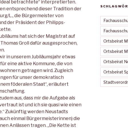
 Ideal betrach­tete“ interpretierten.
SCHLAGWÖR
gen entsprechend dieser Tradition der
rg/L., die Bürgermeister von
Fachausschu
und der Präsident der Philipps-
kette.
Fachausschus
biläums hat sich der Ma­gistrat auf
Ortsbeirat 
Thomas Groll da­für ausgesprochen,
en.
Ortsbeirat 
wir in unserem Jubiläumsjahr etwas
Ortsbeirat N
 für eine aktive Kom­mune, die von
nwohnern getragen wird. Zugleich
Ortsbeirat S
un­gen für unser demokratisch
Stadtveror
nem föderalen Staat“, erläutert
nschaffung.
zudem aus, dass mir die Aufgabe als
ertraut ist und ich sie quasi wie einen
e.“ Zukünftig werden Neustadts
 auch einmal Bürgermeisterinnen) die
en Anlässen tragen. „Die Kette ist