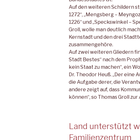
Auf den weiteren Schildern st
1272“, „Mengsberg – Meyngo
1226“ und „Specks­winkel – Sp
Groll, wolle man deutlich mac
Kernstadt und den drei Stadtt
zusammengehöre.
Auf zwei weiteren Gliedern fin
Stadt Bestes“ nach dem Proph
kein Staat zu machen“, ein W
Dr. Theodor Heuß. „Der eine 
die Aufgabe derer, die Verant
andere zeigt auf, dass Kommu
können“, so Tho­mas Groll zur 
Land unterstützt w
Familienzentrum