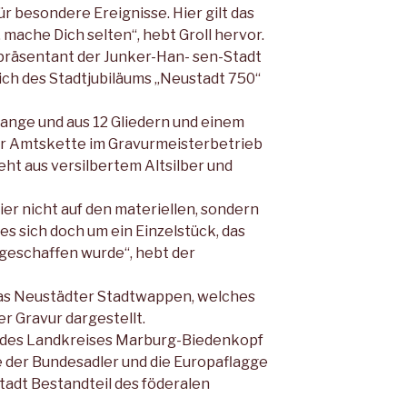
für besondere Ereignisse. Hier gilt das
 mache Dich selten“, hebt Groll hervor.
Repräsentant der Junker-Han- sen-Stadt
ich des Stadtjubiläums „Neustadt 750“
lange und aus 12 Gliedern und einem
r Amtskette im Gravurmeisterbetrieb
ht aus versilbertem Altsilber und
r nicht auf den materiel­len, sondern
es sich doch um ein Einzelstück, das
ge­schaffen wurde“, hebt der
das Neustädter Stadtwap­pen, welches
ner Gravur dar­gestellt.
 des Landkreises Mar­burg-Biedenkopf
 der Bun­desadler und die Europaflagge
tadt Bestandteil des föderalen