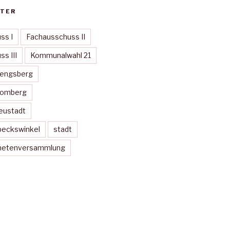
TER
ss I
Fachausschuss II
s III
Kommunalwahl 21
Mengsberg
Momberg
eustadt
peckswinkel
stadt
dnetenversammlung