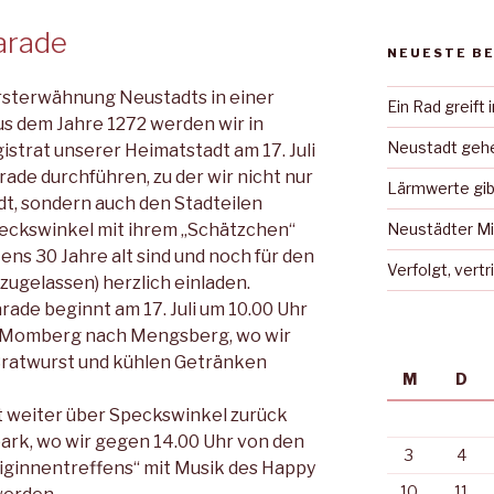
arade
NEUESTE B
Ersterwähnung Neustadts in einer
Ein Rad greift 
us dem Jahre 1272 werden wir in
Neustadt gehe
trat unserer Heimatstadt am 17. Juli
ade durchführen, zu der wir nicht nur
Lärmwerte gib
dt, sondern auch den Stadtei­len
ckswinkel mit ihrem „Schätzchen“
Neustädter Mi
ens 30 Jahre alt sind und noch für den
Verfolgt, vert
ugelassen) herzlich einladen.
rade beginnt am 17. Juli um 10.00 Uhr
r Momberg nach Mengsberg, wo wir
Bratwurst und kühlen Getränken
M
D
t weiter über Speckswinkel zurück
ark, wo wir gegen 14.00 Uhr von den
3
4
iginnentreffens“ mit Musik des Happy
10
11