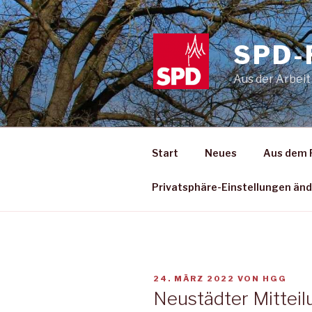
Zum
Inhalt
springen
SPD-
Aus der Arbeit
Start
Neues
Aus dem 
Privatsphäre-Einstellungen än
VERÖFFENTLICHT
24. MÄRZ 2022
VON
HGG
AM
Neustädter Mitteil