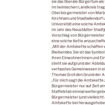
sie das liberale Bürger­tum als
Im heimischen Land­kreis tra
Oberbürgermeister von Marbu
Kirchhain und Stadt­allendorf 
Universität eine solche Amts
Im Jahr des Neustädter Stadtju
Vorschlag von Bürgermeister 
eine solche Kette anzuschaff
„Mit der Amtskette schaffen 
Bleibendes. Sie ist das Symbol
ihren Einwohnerinnen und Ei
steht sie aufgrund der Abbild
verfasstes Gemeinwesen in ei
Thomas Groll den Grund der A
„Für mich sagt die Amtskette 
Bürgermeister nur auf Zeit anv
Staffelstab einmal weitergeb
Bürgermeister (und vielleicht
Amtskette bei he­rausgehoben