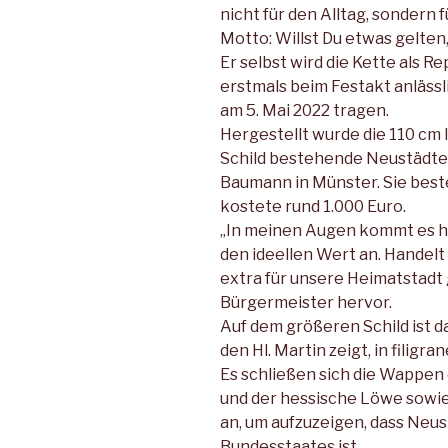
nicht für den Alltag, sondern 
Motto: Willst Du etwas gelten,
Er selbst wird die Kette als 
erstmals beim Festakt anlässl
am 5. Mai 2022 tragen.
Hergestellt wurde die 110 cm 
Schild bestehende Neustädte
Baumann in Münster. Sie beste
kostete rund 1.000 Euro.
„In meinen Augen kommt es hie
den ideellen Wert an. Handelt 
extra für unsere Heimatstadt 
Bürgermeister hervor.
Auf dem größeren Schild ist 
den Hl. Martin zeigt, in filigra
Es schließen sich die Wappen
und der hessische Löwe sowie
an, um aufzuzeigen, dass Neus
Bundes­staates ist.