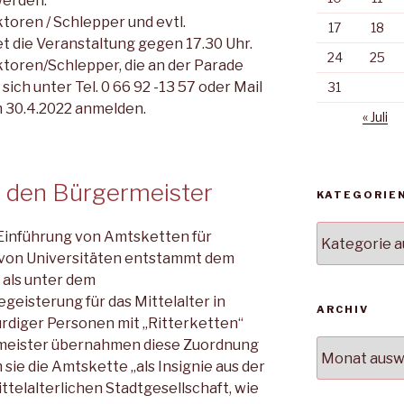
werden.
ktoren / Schlepper und evtl.
17
18
t die Veranstaltung gegen 17.30 Uhr.
24
25
toren/Schlepper, die an der Parade
ich unter Tel. 0 66 92 -13 57 oder Mail
31
 30.4.2022 anmelden.
« Juli
r den Bürgermeister
KATEGORIE
Kategorien
 Einführung von Amtsketten für
von Universitäten ent­stammt dem
 als unter dem
geisterung für das Mittelal­ter in
ARCHIV
diger Personen mit „Ritter­ketten“
meis­ter übernahmen diese Zuordnung
Archiv
sie die Amtskette „als Insignie aus der
telalterlichen Stadt­gesellschaft, wie