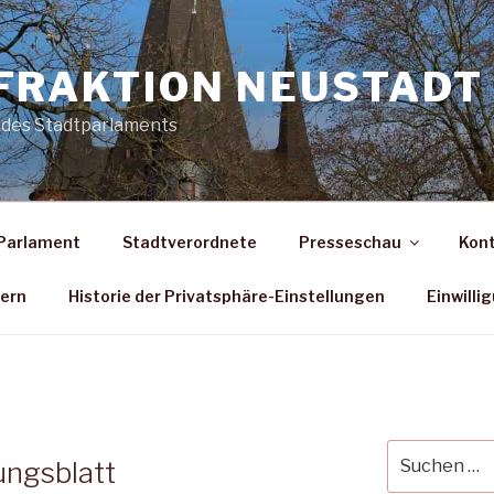
FRAKTION NEUSTADT 
 des Stadtparlaments
Parlament
Stadtverordnete
Presseschau
Kon
dern
Historie der Privatsphäre-Einstellungen
Einwilli
Suche
ungsblatt
nach: