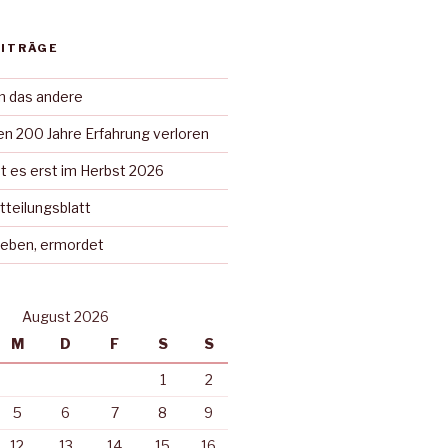
EITRÄGE
in das andere
n 200 Jahre Erfahrung verloren
t es erst im Herbst 2026
tteilungsblatt
rieben, ermordet
August 2026
M
D
F
S
S
1
2
5
6
7
8
9
12
13
14
15
16