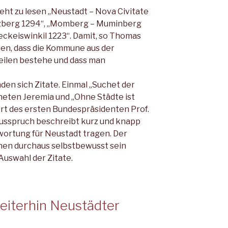
eht zu lesen „Neustadt – Nova Civitate
zberg 1294“, „Momberg – Muminberg
eckeiswinkil 1223“. Damit, so Thomas
hen, dass die Kommu­ne aus der
eilen beste­he und dass man
den sich Zitate. Einmal „Suchet der
eten Jeremia und „Ohne Städte ist
ort des ersten Bundespräsidenten Prof.
Ausspruch beschreibt kurz und knapp
wortung für Neustadt tragen. Der
­nen durchaus selbstbewusst sein
Auswahl der Zitate.
eiterhin Neustädter