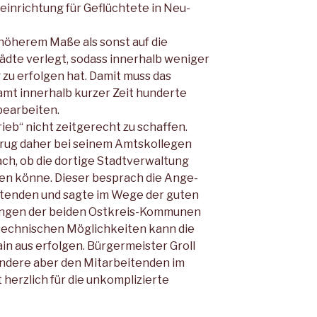
inrichtung für Geflüchtete in Neu­
höherem Maße als sonst auf die
ädte verlegt, sodass innerhalb we­niger
zu erfolgen hat. Damit muss das
t innerhalb kurzer Zeit hun­derte
bearbeiten.
ieb“ nicht zeitgerecht zu schaffen.
frug daher bei seinem Amtskollegen
ch, ob die dortige Stadtverwaltung
en könne. Dieser besprach die Ange­
itenden und sagte im Wege der gu­ten
ngen der beiden Ostkreis-Kom­munen
 technischen Möglichkeiten kann die
n aus erfolgen. Bürger­meister Groll
ndere aber den Mit­arbeitenden im
erzlich für die unkomplizierte