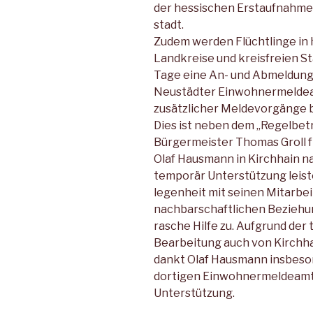
der hessischen Erstaufnahmee
stadt.
Zudem werden Flüchtlinge in 
Landkreise und kreisfreien St
Tage eine An- und Abmeldung 
Neustädter Einwohnermeldeam
zusätzlicher Meldevorgänge 
Dies ist neben dem „Regelbetr
Bürgermeister Thomas Groll 
Olaf Hausmann in Kirchhain na
temporär Unterstützung leist
legenheit mit seinen Mitarbe
nachbarschaftlichen Beziehu
rasche Hilfe zu. Aufgrund der
Bearbeitung auch von Kirchhai
dankt Olaf Hausmann insbeso
dortigen Einwohnermeldeamt h
Unterstützung.