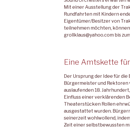
Sound Orchesters erwarten 
Mit einer Ausstellung der Tra
Rundfahrten mit Kindern ende
Eigentümer/Besitzer von Trak
teil­nehmen möchten, können s
grollklaus@yahoo.com bis zum
Eine Amtskette fü
Der Ursprung der Idee für die
Bürgermeister und Rektoren 
auslaufenden 18. Jahrhundert,
Einfluss einer verklärenden Be
Theaterstücken Rollen ehrwür
ausgestattet wurden. Bürger
seinerzeit wohlwollend, indem 
Zeit einer selbstbewussten mit