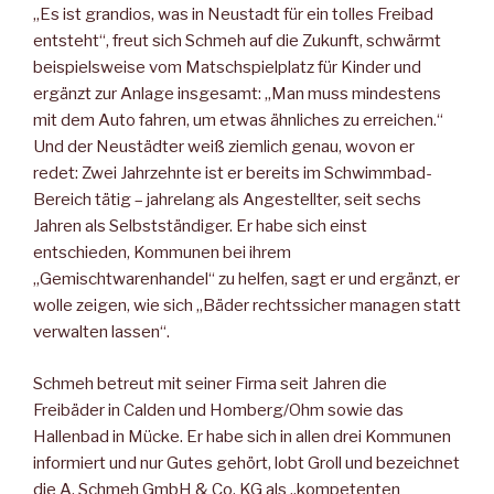
„Es ist grandios, was in Neustadt für ein tolles Freibad
entsteht“, freut sich Schmeh auf die Zukunft, schwärmt
beispielsweise vom Matschspielplatz für Kinder und
ergänzt zur Anlage insgesamt: „Man muss mindestens
mit dem Auto fahren, um etwas ähnliches zu erreichen.“
Und der Neustädter weiß ziemlich genau, wovon er
redet: Zwei Jahrzehnte ist er bereits im Schwimmbad-
Bereich tätig – jahrelang als Angestellter, seit sechs
Jahren als Selbstständiger. Er habe sich einst
entschieden, Kommunen bei ihrem
„Gemischtwarenhandel“ zu helfen, sagt er und ergänzt, er
wolle zeigen, wie sich „Bäder rechtssicher managen statt
verwalten lassen“.
Schmeh betreut mit seiner Firma seit Jahren die
Freibäder in Calden und Homberg/Ohm sowie das
Hallenbad in Mücke. Er habe sich in allen drei Kommunen
informiert und nur Gutes gehört, lobt Groll und bezeichnet
die A. Schmeh GmbH & Co. KG als „kompetenten