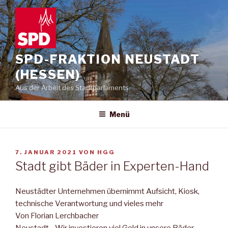
Zum
Inhalt
springen
SPD-FRAKTION NEUSTADT
(HESSEN)
Aus der Arbeit des Stadtparlaments
Menü
VERÖFFENTLICHT
7. JANUAR 2021
VON
HGG
AM
Stadt gibt Bäder in Experten-Hand
Neustädter Unternehmen übernimmt Aufsicht, Kiosk,
technische Verantwortung und vieles mehr
Von Florian Lerchbacher