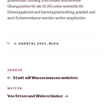
gewohnten Umfang stattfinden, kostenfreie
Übungszeiten für die DLRG seien weiterhin für
Dienstagabend und Samstagnachmittag geplant und
auch Schwimmkurse werden weiter angeboten.
KATEGORIEN
1. QUARTAL 2021
,
BLOG
Beitragsnavigation
Vorheriger
ZURÜCK
Beitrag
Stadt will Wassermassen umleiten
Nächster
WEITER
Beitrag
Von Strom und Widerständen