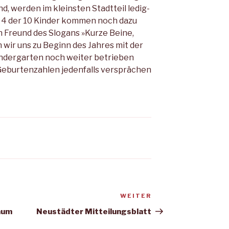
d, wer­den im kleinsten Stadtteil ledig­
 – 4 der 10 Kinder kommen noch da­zu
n Freund des Slogans »Kur­ze Beine,
wir uns zu Beginn des Jahres mit der
Kindergarten noch weiter betrieben
 Geburtenzah­len jedenfalls versprächen
WEITER
Nächster
Beitrag
aum
Neustädter Mitteilungsblatt