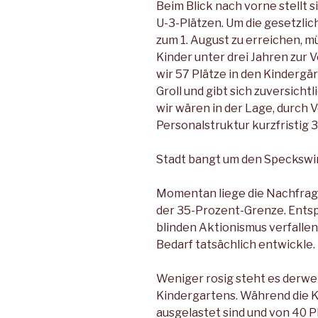
Beim Blick nach vorne stellt s
U-3-Plätzen. Um die gesetzl
zum 1. Au­gust zu erreichen, 
Kinder unter drei Jahren zur
wir 57 Plätze in den Kindergär
Groll und gibt sich zuversicht­l
wir wären in der La­ge, durch
Personalstruktur kurzfristig 
Stadt bangt um den Speckswi
Momentan liege die Nachfrage
der 35-Prozent-Grenze. Entsp
blinden Aktionismus verfalle
Bedarf tatsächlich entwickle.
Weniger rosig steht es der­we
Kindergartens. Wäh­rend die K
ausgelastet sind und von 40