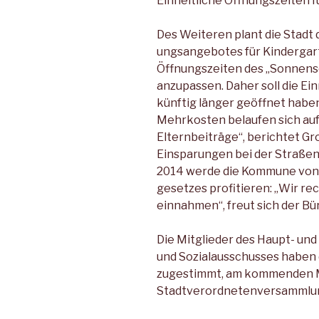
Einheitliche Öffnungszeiten 
Des Weiteren plant die Stadt
ungsangebotes für Kindergar­t
Öffnungszeiten des „Sonnen­s
anzupassen. Daher soll die Ein
künftig länger geöff­net haben,
Mehrkosten belaufen sich auf 
Elternbeiträge“, be­richtet Gro
Einsparungen bei der Straße
2014 wer­de die Kommune von 
gesetzes profitieren: „Wir re
einnahmen“, freut sich der Bü
Die Mitglieder des Haupt- un
und Sozialausschus­ses haben 
zugestimmt, am kommenden M
Stadtverordnetenver­sammlung