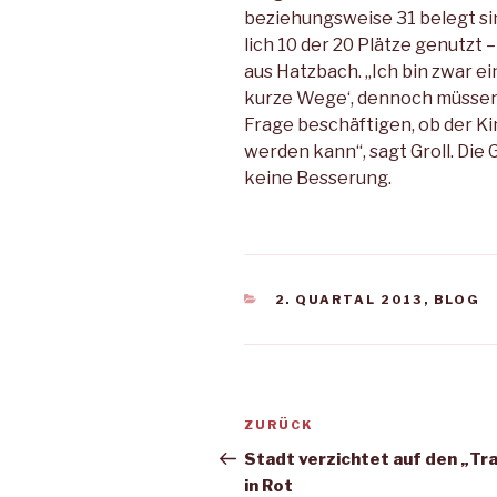
bezie­hungsweise 31 belegt sin
lich 10 der 20 Plätze genutzt
aus Hatzbach. „Ich bin zwar ei
kurze Wege‘, dennoch müssen 
Frage beschäfti­gen, ob der 
werden kann“, sagt Groll. Die
keine Besserung.
KATEGORIEN
2. QUARTAL 2013
,
BLOG
Beitragsnavigation
Vorheriger
ZURÜCK
Beitrag
Stadt verzichtet auf den „Tr
in Rot