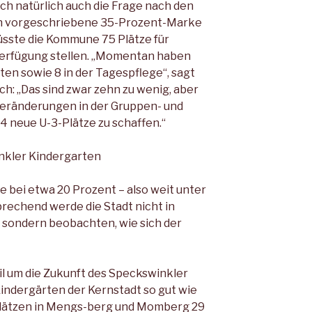
ich natürlich auch die Fra­ge nach den
ich vorgeschriebene 35-Prozent-Marke
müsste die Kommune 75 Plätze für
 Verfügung stellen. „Momentan haben
ten sowie 8 in der Tagespflege“, sagt
ich: „Das sind zwar zehn zu we­nig, aber
 Veränderungen in der Gruppen- und
34 neue U-3-Plätze zu schaffen.“
nkler Kindergarten
 bei etwa 20 Prozent – also weit unter
rechend werde die Stadt nicht in
n sondern beobachten, wie sich der
il um die Zukunft des Specks­winkler
indergärten der Kern­stadt so gut wie
 Plätzen in Mengs-berg und Momberg 29