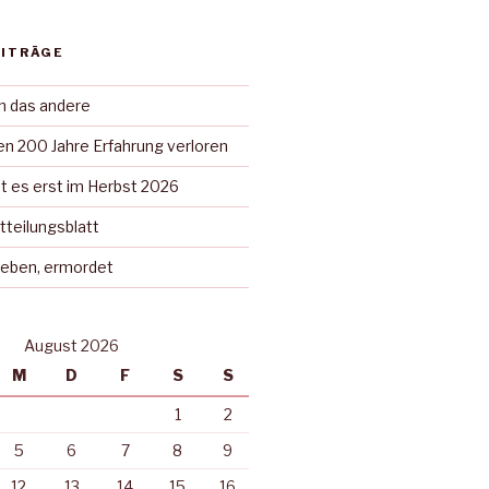
EITRÄGE
in das andere
n 200 Jahre Erfahrung verloren
t es erst im Herbst 2026
tteilungsblatt
rieben, ermordet
August 2026
M
D
F
S
S
1
2
5
6
7
8
9
12
13
14
15
16