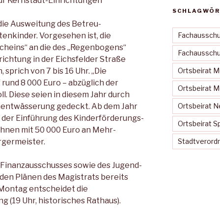
für Kernstadt-Einrichtungen
SCHLAGWÖR
 die Ausweitung des Betreu­
enkinder. Vorgesehen ist, die
Fachausschu
cheins“ an die des „Regenbo­gens“
Fachausschus
richtung in der Eichsfel­der Straße
 sprich von 7 bis 16 Uhr. „Die
Ortsbeirat 
rund 8 000 Euro – ab­züglich der
Ortsbeirat 
ll. Diese seien in die­sem Jahr durch
nentwässerung gedeckt. Ab dem Jahr
Ortsbeirat N
der Ein­führung des Kinderförderungs­
Ortsbeirat S
ch­nen mit 50 000 Euro an Mehr­
r­germeister.
Stadtveror
d Finanzausschusses sowie des Jugend-
den Plänen des Ma­gistrats bereits
ontag entschei­det die
 (19 Uhr, historisches Rathaus).