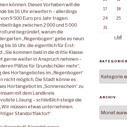
n kön­nen. Dieses Vorhaben will die
17
18
de bis 16 Uhr erweitern – aller­dings
 von 9 500 Euro pro Jahr tragen.
24
25
nbeiträge zwischen 2 000 und 5 000
31
roll und begründet, warum die
« Juli
Kindergarten „Regen­bogen“ gebe es neun
 bis 16 Uhr, die eigentlich für Erst-
: „Sie kommen bald in die dritte Klas­se.
ot gerne weiter in Anspruch nehmen –
KATEGORIE
deren Plätze für Grund­schüler mehr“,
ung des Hortange­botes im „Regenbogen“
Kategorien
n nicht möglich. Die Stadt könne es
eu­es Hortangebot im „Sonnen­schein“ zu
insam mit dem Land­kreis
ARCHIV
ollste Lösung – schließlich steige die
 „Wir müssen etwas un­ternehmen.
Archiv
htiger Standortfak­tor!“