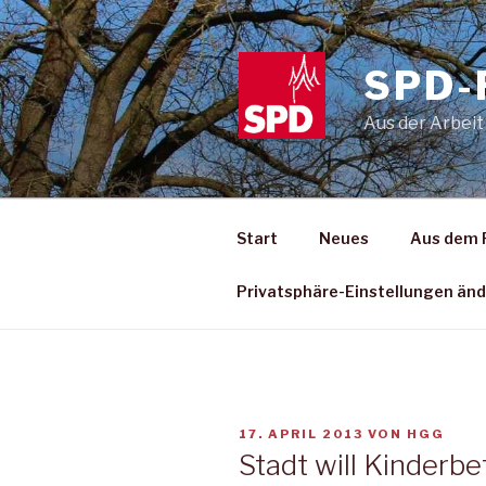
Zum
Inhalt
springen
SPD-
Aus der Arbeit
Start
Neues
Aus dem 
Privatsphäre-Einstellungen än
VERÖFFENTLICHT
17. APRIL 2013
VON
HGG
AM
Stadt will Kinderb