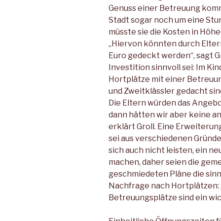
Genuss einer Betreuung komme
Stadt sogar noch um eine Stun­
müsste sie die Kosten in Höhe
„Hiervon könnten durch Elter
Euro gedeckt wer­den“, sagt G
Investition sinnvoll sei: Im 
Hortplät­ze mit einer Betreuung
und Zweitklässler gedacht sind
Die Eltern würden das An­geb
dann hätten wir aber keine an
erklärt Groll. Ei­ne Erweiter
sei aus verschiedenen Gründe
sich auch nicht leisten, ein n
machen, daher seien die geme
geschmiedeten Pläne die sinnv
Nachfrage nach Hort­plätzen:
Betreuungsplätze sind ein wic