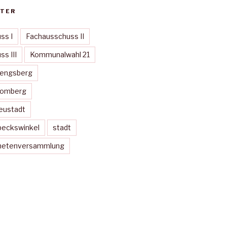
TER
ss I
Fachausschuss II
s III
Kommunalwahl 21
Mengsberg
Momberg
eustadt
peckswinkel
stadt
dnetenversammlung