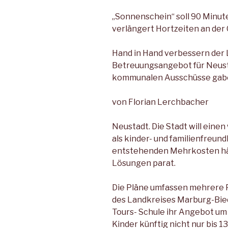
„Sonnenschein“ soll 90 Minute
verlängert Hortzeiten an der
Hand in Hand verbessern der L
Betreuungs­angebot für Neusta
kommunalen Ausschüsse gaben 
von Florian Lerchbacher
Neustadt. Die Stadt will ei­ne
als kinder- und fami­lienfreun
entstehenden Mehrkosten hä
Lösungen parat.
Die Pläne umfassen mehrere P
des Landkreises Mar­burg-Bie
Tours- Schule ihr Angebot um 
Kinder künftig nicht nur bis 1