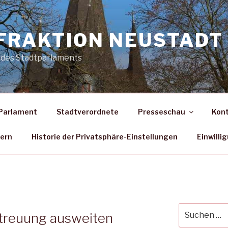
FRAKTION NEUSTADT 
 des Stadtparlaments
Parlament
Stadtverordnete
Presseschau
Kon
dern
Historie der Privatsphäre-Einstellungen
Einwilli
Suche
etreuung ausweiten
nach: