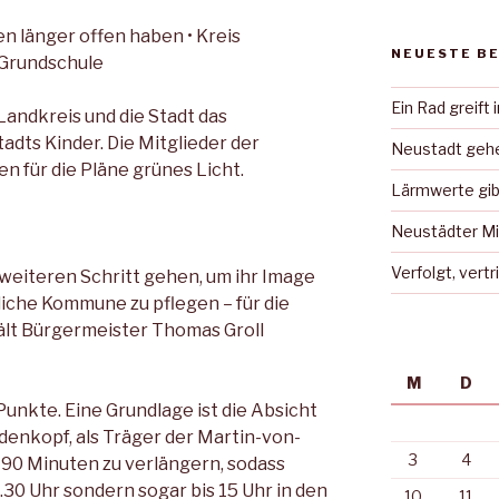
n länger offen haben • Kreis
NEUESTE B
 Grundschule
Ein Rad greift 
andkreis und die Stadt das
dts Kinder. Die Mitglieder der
Neustadt gehe
für die Pläne grü­nes Licht.
Lärmwerte gib
Neustädter Mi
Verfolgt, vert
n weiteren Schritt gehen, um ihr Image
dliche Kommune zu pflegen – für die
lt Bürgermeister Thomas Groll
M
D
unkte. Eine Grundlage ist die Absicht
denkopf, als Träger der Martin-von-
3
4
90 Minuten zu ver­längern, sodass
3.30 Uhr sondern sogar bis 15 Uhr in den
10
11