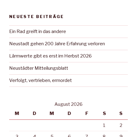
NEUESTE BEITRÄGE
Ein Rad greift in das andere
Neustadt gehen 200 Jahre Erfahrung verloren
Lärmwerte gibt es erst im Herbst 2026
Neustädter Mitteilungsblatt
Verfolgt, vertrieben, ermordet
August 2026
M
D
M
D
F
S
S
1
2
3
4
5
6
7
8
9