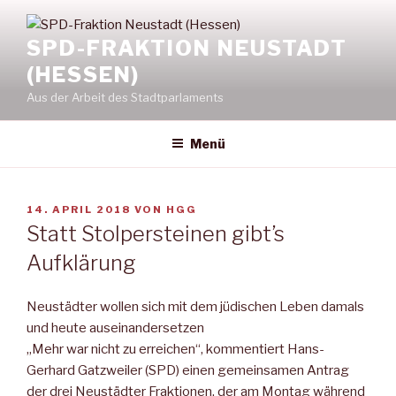
Zum
Inhalt
SPD-FRAKTION NEUSTADT
springen
(HESSEN)
Aus der Arbeit des Stadtparlaments
Menü
VERÖFFENTLICHT
14. APRIL 2018
VON
HGG
AM
Statt Stolpersteinen gibt’s
Aufklärung
Neustädter wollen sich mit dem jüdischen Leben damals
und heute auseinandersetzen
„Mehr war nicht zu erreichen“, kommentiert Hans-
Gerhard Gatzweiler (SPD) einen gemeinsamen Antrag
der drei Neustädter Fraktionen, der am Montag während