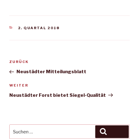
KATEGORIEN
2. QUARTAL 2018
Beitragsnavigation
Vorheriger
ZURÜCK
Beitrag
Neustädter Mitteilungsblatt
Nächster
WEITER
Beitrag
Neustädter Forst bietet Siegel-Qualität
Suche
Suchen
nach: