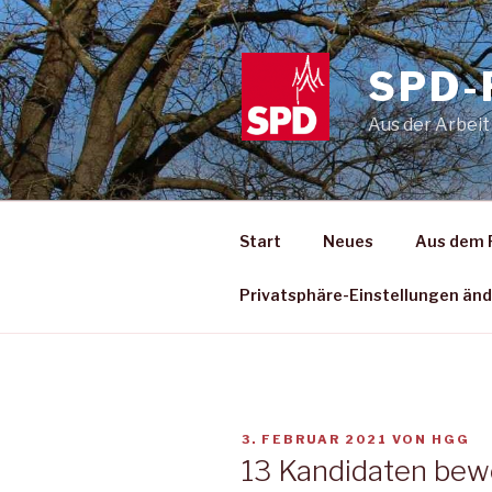
Zum
Inhalt
springen
SPD-
Aus der Arbeit
Start
Neues
Aus dem 
Privatsphäre-Einstellungen än
VERÖFFENTLICHT
3. FEBRUAR 2021
VON
HGG
AM
13 Kandidaten bewe