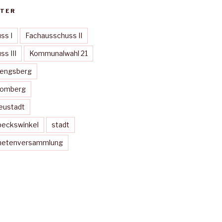
TER
ss I
Fachausschuss II
s III
Kommunalwahl 21
Mengsberg
Momberg
eustadt
peckswinkel
stadt
dnetenversammlung