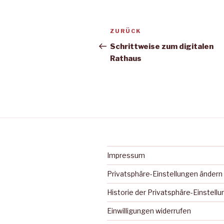
Beitragsnavigation
Vorheriger
ZURÜCK
Beitrag
Schrittweise zum digitalen
Rathaus
Impressum
Privatsphäre-Einstellungen ändern
Historie der Privatsphäre-Einstell
Einwilligungen widerrufen