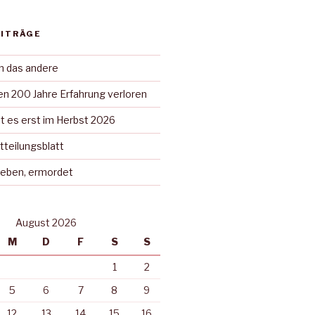
EITRÄGE
in das andere
n 200 Jahre Erfahrung verloren
t es erst im Herbst 2026
tteilungsblatt
rieben, ermordet
August 2026
M
D
F
S
S
1
2
5
6
7
8
9
12
13
14
15
16