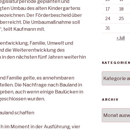
Legislaturperiode geplanten und
igten Umbau des alten Kindergartens
17
18
 bezeichnen. Der Förderbescheid über
24
25
überreicht. Die Umbaumaßnahme soll
31
, teilt Kaufmann mit.
« Juli
ntwicklung, Familie, Umwelt und
nd die Weiterentwicklung des
in den nächsten fünf Jahren weiterhin
KATEGORIE
Kategorien
nd Familie gelte, es annehmbaren
ellen. Die Nachfrage nach Bauland in
geben, auch wenn einige Baulücken in
geschlossen wurden.
ARCHIV
Archiv
Bauland schaffen
ch im Moment in der Ausführung, vier