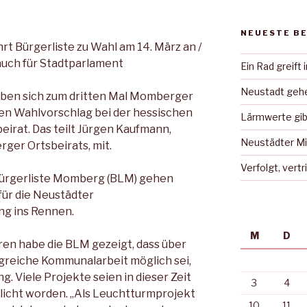
NEUESTE B
rt Bürgerliste zu Wahl am 14. März an /
uch für Stadtparlament
Ein Rad greift 
Neustadt gehe
ben sich zum dritten Mal Momberger
n Wahlvorschlag bei der hessischen
Lärmwerte gib
irat. Das teilt Jürgen Kaufmann,
Neustädter Mi
ger Ortsbeirats, mit.
Verfolgt, vert
Bürgerliste Momberg (BLM) gehen
für die Neustädter
g ins Rennen.
M
D
en habe die BLM gezeigt, dass über
lgreiche Kommunalarbeit möglich sei,
g. Viele Projekte seien in dieser Zeit
3
4
icht worden. „Als Leuchtturmprojekt
10
11