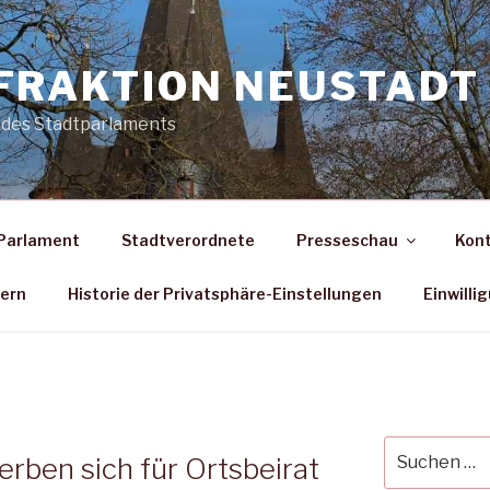
FRAKTION NEUSTADT 
 des Stadtparlaments
Parlament
Stadtverordnete
Presseschau
Kon
dern
Historie der Privatsphäre-Einstellungen
Einwilli
Suche
rben sich für Ortsbeirat
nach: