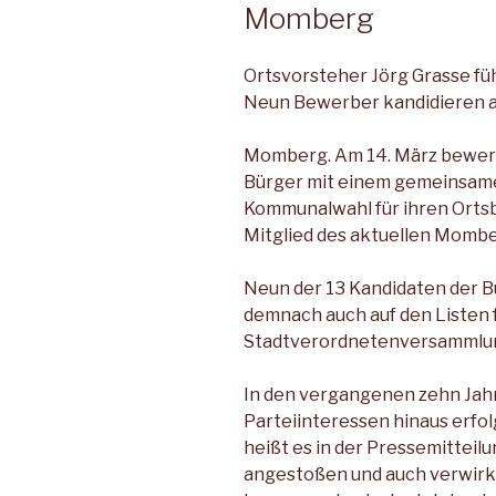
Momberg
Ortsvorsteher Jörg Grasse füh
Neun Bewerber kandidieren a
Momberg. Am 14. März bewer
Bürger mit einem gemeinsame
Kommunalwahl für ihren Ortsbe
Mitglied des aktuellen Momber
Neun der 13 Kandidaten der 
demnach auch auf den Listen 
Stadtverordnetenversammlun
In den vergangenen zehn Jahr
Parteiinteressen hinaus erfo
heißt es in der Pressemitteilun
angestoßen und auch verwirkl