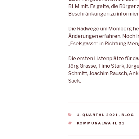
BLM mit. Es gelte, die Bürger
Beschränkungen zu informier
Die Radwege um Momberg her
Änderungen erfahren. Noch in
„Eselsgasse“ in Richtung Me
Die ersten Listenplätze für 
Jörg Grasse, Timo Stark, Jürg
Schmitt, Joachim Rausch, Anke
Sack.
KATEGORIEN
1. QUARTAL 2021
,
BLOG
SCHLAGWÖRTER
KOMMUNALWAHL 21