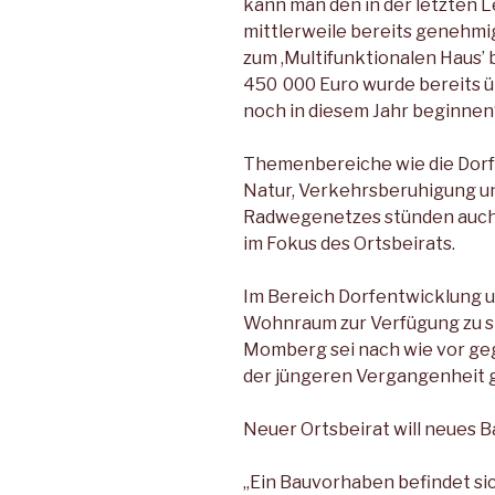
kann man den in der letzten 
mittlerweile bereits genehm
zum ,Multifunktionalen Haus’
450 000 Euro wurde bereits 
noch in diesem Jahr beginnen“
Themenbereiche wie die Dorfe
Natur, Verkehrsberuhigung u
Radwegenetzes stünden auch 
im Fokus des Ortsbeirats.
Im Bereich Dorfentwicklung u
Wohnraum zur Verfügung zu st
Momberg sei nach wie vor ge
der jüngeren Vergangenheit 
Neuer Ortsbeirat will neues 
„Ein Bauvorhaben befindet si