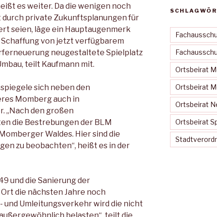
heißt es weiter. Da die wenigen noch
SCHLAGWÖR
 durch private Zukunftsplanungen für
ert seien, läge ein Hauptaugenmerk
Fachausschu
r Schaffung von jetzt verfügbarem
orferneuerung neugestaltete Spielplatz
Fachausschus
Umbau, teilt Kaufmann mit.
Ortsbeirat 
spiegele sich neben den
Ortsbeirat 
beres Momberg auch in
Ortsbeirat N
. „Nach den großen
en die Bestrebungen der BLM
Ortsbeirat S
Momberger Waldes. Hier sind die
Stadtveror
n zu beobachten“, heißt es in der
9 und die Sanierung der
Ort die nächsten Jahre noch
- und Umleitungsverkehr wird die nicht
ußergewöhnlich belasten“, teilt die