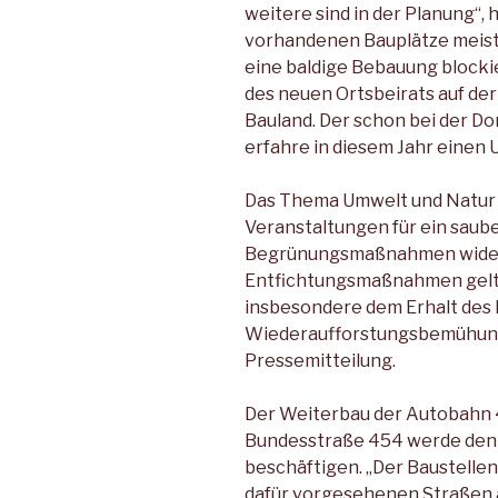
weitere sind in der Planung“, 
vorhandenen Bauplätze meist
eine baldige Bebauung blocki
des neuen Ortsbeirats auf de
Bauland. Der schon bei der D
erfahre in diesem Jahr einen 
Das Thema Umwelt und Natur 
Veranstaltungen für ein sau
Begrünungsmaßnahmen wider
Entfichtungsmaßnahmen gelt
insbesondere dem Erhalt des 
Wiederaufforstungsbemühunge
Pressemitteilung.
Der Weiterbau der Autobahn 4
Bundesstraße 454 werde den 
beschäftigen. „Der Baustellen
dafür vorgesehenen Straßen a