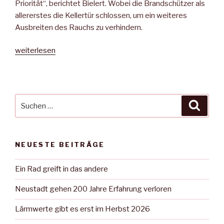
Priorität“, berichtet Bielert. Wobei die Brandschützer als
allererstes die Kellertür schlossen, um ein weiteres
Ausbreiten des Rauchs zu verhindern.
„Zum
weiterlesen
dritten
Mal
brennt
es
Suche
Suche
in
nach:
einem
Wohnhaus“
NEUESTE BEITRÄGE
Ein Rad greift in das andere
Neustadt gehen 200 Jahre Erfahrung verloren
Lärmwerte gibt es erst im Herbst 2026