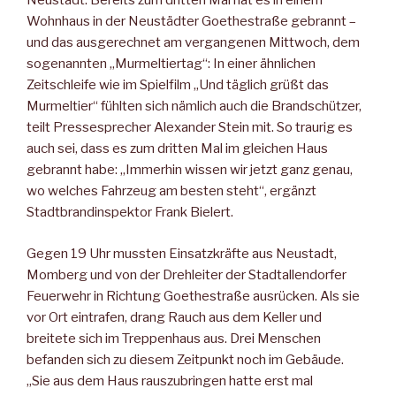
Neustadt. Bereits zum dritten Mal hat es in einem
Wohnhaus in der Neustädter Goethestraße gebrannt –
und das ausgerechnet am vergangenen Mittwoch, dem
sogenannten „Murmeltiertag“: In einer ähnlichen
Zeitschleife wie im Spielfilm „Und täglich grüßt das
Murmeltier“ fühlten sich nämlich auch die Brandschützer,
teilt Pressesprecher Alexander Stein mit. So traurig es
auch sei, dass es zum dritten Mal im gleichen Haus
gebrannt habe: „Immerhin wissen wir jetzt ganz genau,
wo welches Fahrzeug am besten steht“, ergänzt
Stadtbrandinspektor Frank Bielert.
Gegen 19 Uhr mussten Einsatzkräfte aus Neustadt,
Momberg und von der Drehleiter der Stadtallendorfer
Feuerwehr in Richtung Goethestraße ausrücken. Als sie
vor Ort eintrafen, drang Rauch aus dem Keller und
breitete sich im Treppenhaus aus. Drei Menschen
befanden sich zu diesem Zeitpunkt noch im Gebäude.
„Sie aus dem Haus rauszubringen hatte erst mal