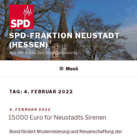
Zum
Inhalt
springen
SPD-FRAKTION NEUSTADT
(HESSEN)
Aus der Arbeit des Stadtparlaments
Menü
TAG:
4. FEBRUAR 2022
VERÖFFENTLICHT
4. FEBRUAR 2022
AM
15 000 Euro für Neustadts Sirenen
Bund fördert Modernisierung und Neuanschaffung der