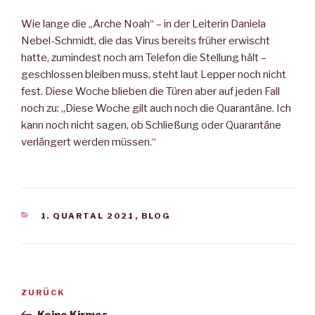
Wie lange die „Arche Noah“ – in der Leiterin Daniela
Nebel-Schmidt, die das Virus bereits früher erwischt
hatte, zumindest noch am Telefon die Stellung hält –
geschlossen bleiben muss, steht laut Lepper noch nicht
fest. Diese Woche blieben die Türen aber auf jeden Fall
noch zu: „Diese Woche gilt auch noch die Quarantäne. Ich
kann noch nicht sagen, ob Schließung oder Quarantäne
verlängert werden müssen.“
KATEGORIEN
1. QUARTAL 2021
,
BLOG
Beitragsnavigation
Vorheriger
ZURÜCK
Beitrag
Keine Kirmes