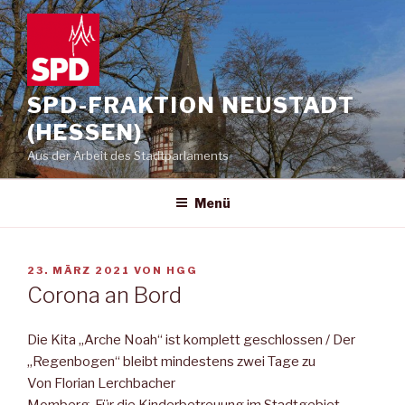
Zum
Inhalt
springen
SPD-FRAKTION NEUSTADT
(HESSEN)
Aus der Arbeit des Stadtparlaments
Menü
VERÖFFENTLICHT
23. MÄRZ 2021
VON
HGG
AM
Corona an Bord
Die Kita „Arche Noah“ ist komplett geschlossen / Der
„Regenbogen“ bleibt mindestens zwei Tage zu
Von Florian Lerchbacher