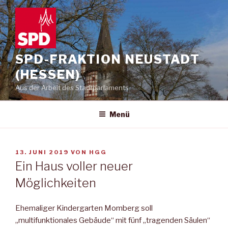
Zum
Inhalt
springen
SPD-FRAKTION NEUSTADT
(HESSEN)
Aus der Arbeit des Stadtparlaments
Menü
VERÖFFENTLICHT
13. JUNI 2019
VON
HGG
AM
Ein Haus voller neuer
Möglichkeiten
Ehemaliger Kindergarten Momberg soll
„multifunktionales Gebäude“ mit fünf „tragenden Säulen“