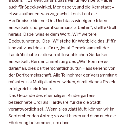
angeht.“ „Es geht darum, dass wir für Momberg – aber
auch für Speckswinkel, Mengsberg und die Kernstadt –
etwas aufbauen, was zugeschnitten ist auf die
Bedürfnisse hier vor Ort. Und dass wir eigene Ideen
entwickeln und gesamtkommunal arbeiten“, stellte Groll
heraus. Dabei wies er dem Wort „Wir“ weitere
Bedeutungen zu: Das „W“ stehe für Weitblick, das „i“ für
innovativ und das „r“ für regional. Gemeinsam mit der
Landrätin habe er diesen philosophischen Gedanken
entwickelt. Bei der Umsetzung des „Wir“ komme es
darauf an, dies partnerschaftlich zu tun – ausgehend von
der Dorfgemeinschaft. Alle Teilnehmer der Versammlung
müssten als Multiplikatoren wirken, damit dieses Projekt
erfolgreich sein könne.
Das Gebäude des ehemaligen Kindergartens
bezeichnete Groll als Hardware, für die die Stadt
verantwortlich sei. „Wenn alles glatt läuft, können wir im
September den Antrag so weit haben und dann auch die
Förderung bekommen, um dann