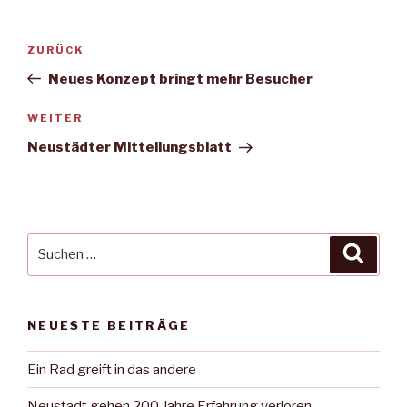
Beitragsnavigation
Vorheriger
ZURÜCK
Beitrag
Neues Konzept bringt mehr Besucher
Nächster
WEITER
Beitrag
Neustädter Mitteilungsblatt
Suche
Suche
nach:
NEUESTE BEITRÄGE
Ein Rad greift in das andere
Neustadt gehen 200 Jahre Erfahrung verloren