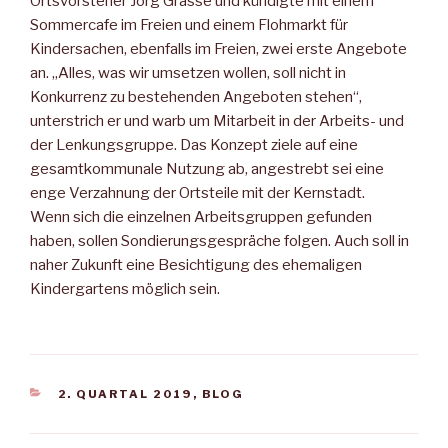
Ortsvorsteher Jörg Grasse und kündigte mit einem
Sommercafe im Freien und einem Flohmarkt für
Kindersachen, ebenfalls im Freien, zwei erste Angebote
an. „Alles, was wir umsetzen wollen, soll nicht in
Konkurrenz zu bestehenden Angeboten stehen“,
unterstrich er und warb um Mitarbeit in der Arbeits- und
der Lenkungsgruppe. Das Konzept ziele auf eine
gesamtkommunale Nutzung ab, angestrebt sei eine
enge Verzahnung der Ortsteile mit der Kernstadt.
Wenn sich die einzelnen Arbeitsgruppen gefunden
haben, sollen Sondierungsgespräche folgen. Auch soll in
naher Zukunft eine Besichtigung des ehemaligen
Kindergartens möglich sein.
KATEGORIEN
2. QUARTAL 2019
,
BLOG