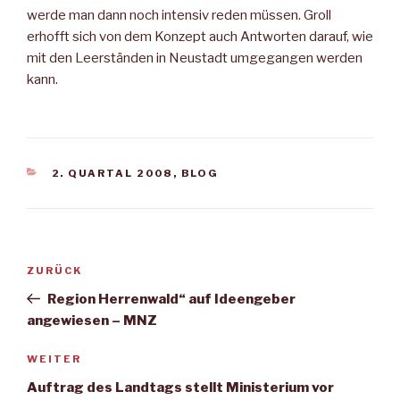
werde man dann noch intensiv reden müssen. Groll
erhofft sich von dem Konzept auch Antworten darauf, wie
mit den Leerständen in Neustadt umgegangen werden
kann.
KATEGORIEN
2. QUARTAL 2008
,
BLOG
Beitragsnavigation
Vorheriger
ZURÜCK
Beitrag
Region Herrenwald“ auf Ideengeber
angewiesen – MNZ
Nächster
WEITER
Beitrag
Auftrag des Landtags stellt Ministerium vor