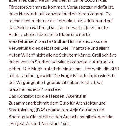
aber alles dafür getan werden, im Jahre 2010 in das
Förderprogramm zu kommen. Voraussetzung dafür ist,
dass Neustadt mit konzeptionellen Ideen kommt. Es
reiche nicht mehr, nur ein Formblatt auszufüllen und auf
das Geld zu warten: „Das Land erwartet jetzt: bunte
Bilder, schöne Texte, tolle Ideen und nette
Vorstellungen“, sagte Groll und führte aus, dass die
Verwaltung dies selbst bei „viel Phantasie und allem
guten Willen“ nicht alleine Schultern könne. Groll schlägt
daher vor, ein Stadtentwicklungskonzept in Auftrag zu
geben. Der Magistrat steht hinter ihm. „Ich weiß, die SPD
hat das immer gewollt. Die Frage ist jedoch, ob wir es in
der Vergangenheit gebraucht haben. Fakt ist, wir
brauchen es jetzt“, sagte er.
Das Konzept soll die Hessen-Agentur in
Zusammenarbeit mit dem Büro für Architektur und
Stadtplanung (BAS) erarbeiten. Anja Ceulaers und
Andreas Müller stellten den Ausschussmitgliedern das
„Projekt Zukunft Neustadt“ vor.