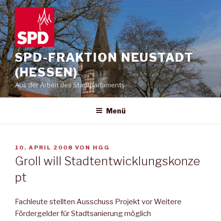
Zum
Inhalt
springen
SPD-FRAKTION NEUSTADT
(HESSEN)
Aus der Arbeit des Stadtparlaments
Menü
VERÖFFENTLICHT
10. APRIL 2008
VON
HGG
AM
Groll will Stadtentwicklungskonze
pt
Fachleute stellten Ausschuss Projekt vor Weitere
Fördergelder für Stadtsanierung möglich