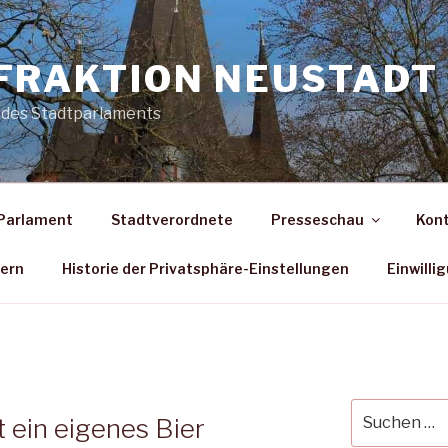
FRAKTION NEUSTADT 
 des Stadtparlaments
Parlament
Stadtverordnete
Presseschau
Kon
dern
Historie der Privatsphäre-Einstellungen
Einwilli
Suche
ein eigenes Bier
nach: