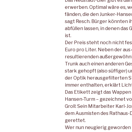
Das Neustadt-Bier gibt es dann
erwerben. Optimal wäre es, w
fänden, die den Junker-Hanse
sagt Resch. Bürger könnten ih
abfüllen lassen, in denen das
ist.
Der Preis steht noch nicht fes
Euro pro Liter. Neben der aus
resultierenden außergewöhnl
Trunk auch einen anderen Ges
stark gehopft (also süffiger) u
der Optik herausgefilterten S
immer enthalten, erklärt Lich
Das Etikett zeigt das Wappen 
Hansen-Turm – gezeichnet vo
Groll: Sein Mitarbeiter Karl-
dem Ausmisten des Rathaus-
gerettet.
Wer nun neugierig geworden 