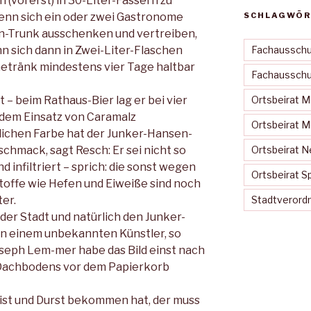
 (vorerst) in 30-Liter-Fässern zu
enn sich ein oder zwei Gastronome
SCHLAGWÖR
n-Trunk ausschenken und vertreiben,
n sich dann in Zwei-Liter-Flaschen
Fachausschu
 Getränk mindestens vier Tage haltbar
Fachausschus
t – beim Rathaus-Bier lag er bei vier
Ortsbeirat 
 dem Einsatz von Caramalz
Ortsbeirat 
ichen Farbe hat der Junker-Hansen-
chmack, sagt Resch: Er sei nicht so
Ortsbeirat N
nd infiltriert – sprich: die sonst wegen
Ortsbeirat S
toffe wie Hefen und Eiweiße sind noch
ter.
Stadtveror
der Stadt und natürlich den Junker-
n einem unbekannten Künstler, so
Joseph Lem-mer habe das Bild einst nach
Dachbodens vor dem Papierkorb
ist und Durst bekommen hat, der muss