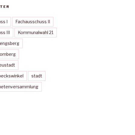
TER
ss I
Fachausschuss II
s III
Kommunalwahl 21
Mengsberg
Momberg
eustadt
peckswinkel
stadt
dnetenversammlung