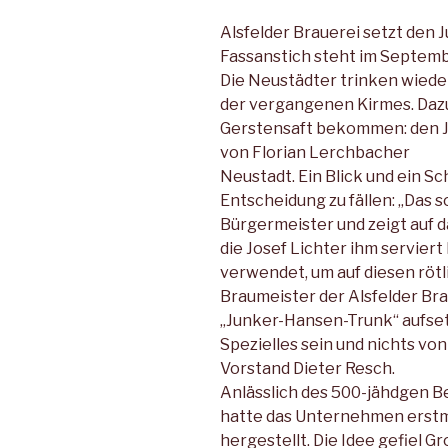
Alsfelder Brauerei setzt den
Fassanstich steht im Septem
Die Neustädter trinken wieder
der vergangenen Kirmes. Dazu 
Gerstensaft bekommen: den 
von Florian Lerchbacher
Neustadt. Ein Blick und ein S
Entscheidung zu fällen: „Das so
Bürgermeister und zeigt auf d
die Josef Lichter ihm serviert
verwendet, um auf diesen rötl
Braumeister der Alsfelder Bra
„Junker-Hansen-Trunk“ aufsetzt
Spezielles sein und nichts vo
Vorstand Dieter Resch.
Anlässlich des 500-jähdgen B
hatte das Unternehmen erstmal
hergestellt. Die Idee gefiel Gr