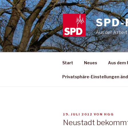
Zum
Inhalt
springen
SPD-
Aus der Arbeit
Start
Neues
Aus dem 
Privatsphäre-Einstellungen än
VERÖFFENTLICHT
19. JULI 2012
VON
HGG
AM
Neustadt bekommt 