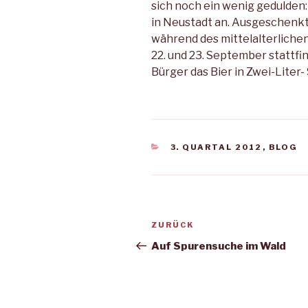
sich noch ein wenig gedulden
in Neustadt an. Ausgeschenk
während des mittelalterlichen
22. und 23. September stattf
Bürger das Bier in Zwei-Lite
KATEGORIEN
3. QUARTAL 2012
,
BLOG
Beitragsnavigation
Vorheriger
ZURÜCK
Beitrag
Auf Spurensuche im Wald