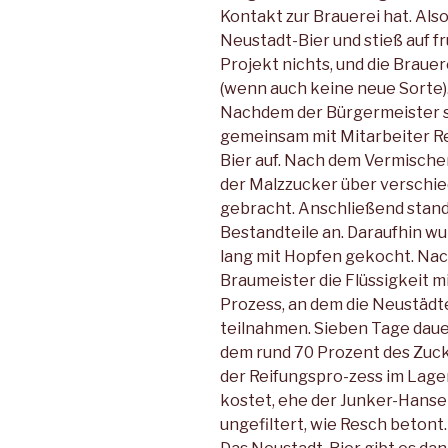
Kontakt zur Brauerei hat. Al
Neustadt-Bier und stieß auf f
Projekt nichts, und die Braue
(wenn auch keine neue Sorte)
Nachdem der Bürgermeister se
gemeinsam mit Mitarbeiter R
Bier auf. Nach dem Vermisch
der Malzzucker über verschi
gebracht. Anschließend stand
Bestandteile an. Daraufhin 
lang mit Hopfen gekocht. Na
Braumeister die Flüssigkeit m
Prozess, an dem die Neustädte
teilnahmen. Sieben Tage dauert
dem rund 70 Prozent des Zuc
der Reifungspro-zess im Lage
kostet, ehe der Junker-Hanse
ungefiltert, wie Resch betont.