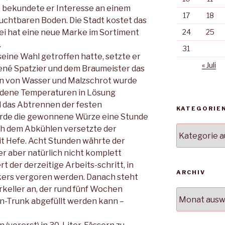
so bekundete er Interesse an einem
17
18
ruchtbaren Boden. Die Stadt kostet das
rei hat eine neue Marke im Sortiment
24
25
.
31
ine Wahl getroffen hatte, setzte er
« Juli
ené Spatzier und dem Braumeister das
en von Wasser und Malzschrot wurde
edene Temperaturen in Lösung
 das Abtrennen der festen
KATEGORIE
wurde die gewonnene Würze eine Stunde
ch dem Abkühlen versetzte der
Kategorien
it Hefe. Acht Stunden währte der
r aber natürlich nicht komplett
 der derzeitige Arbeits-schritt, in
ARCHIV
kers vergoren werden. Danach steht
rkeller an, der rund fünf Wochen
Archiv
n-Trunk abgefüllt werden kann –