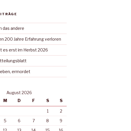
EITRÄGE
in das andere
n 200 Jahre Erfahrung verloren
t es erst im Herbst 2026
tteilungsblatt
rieben, ermordet
August 2026
M
D
F
S
S
1
2
5
6
7
8
9
12
13
14
15
16