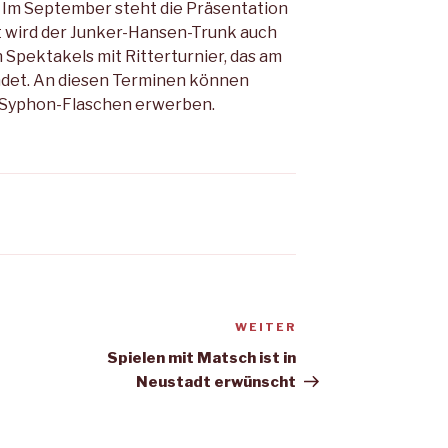
: Im September steht die Präsentation
t wird der Junker-Hansen-Trunk auch
 Spektakels mit Ritterturnier, das am
indet. An diesen Terminen können
r- Syphon-Flaschen erwerben.
WEITER
Nächster
Beitrag
Spielen mit Matsch ist in
Neustadt erwünscht