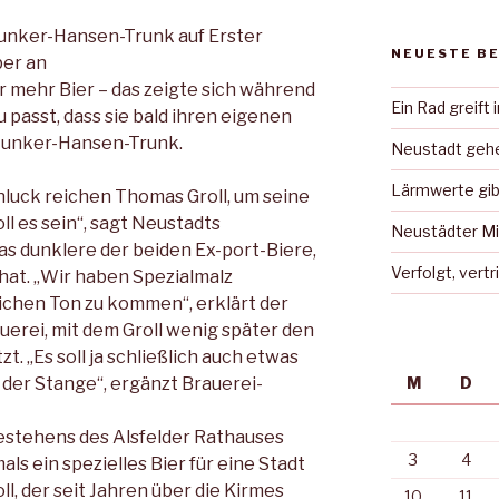
 Junker-Hansen-Trunk auf Erster
NEUESTE B
ber an
 mehr Bier – das zeigte sich während
Ein Rad greift 
passt, dass sie bald ihren eigenen
Junker-Hansen-Trunk.
Neustadt gehe
Lärmwerte gib
chluck reichen Thomas Groll, um seine
ll es sein“, sagt Neustadts
Neustädter Mi
as dunklere der beiden Ex-port-Biere,
Verfolgt, vert
 hat. „Wir haben Spezialmalz
ichen Ton zu kommen“, erklärt der
uerei, mit dem Groll wenig später den
. „Es soll ja schließlich auch etwas
n der Stange“, ergänzt Brauerei-
M
D
estehens des Alsfelder Rathauses
3
4
s ein spezielles Bier für eine Stadt
oll, der seit Jahren über die Kirmes
10
11