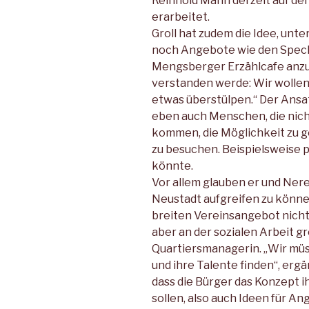
Reinhold Mann derzeit auf de
erarbeitet.
Groll hat zudem die Idee, unt
noch Angebote wie den Speck
Mengsberger Erzählcafe anzusi
verstanden werde: Wir woll
etwas überstülpen.“ Der Ansat
eben auch Menschen, die nicht
kommen, die Möglichkeit zu g
zu besuchen. Beispielsweise p
könnte.
Vor allem glauben er und Ner
Neustadt aufgreifen zu können
breiten Vereinsangebot nicht
aber an der sozialen Arbeit g
Quartiersmanagerin. „Wir müs
und ihre Talente finden“, ergä
dass die Bürger das Konzept i
sollen, also auch Ideen für A