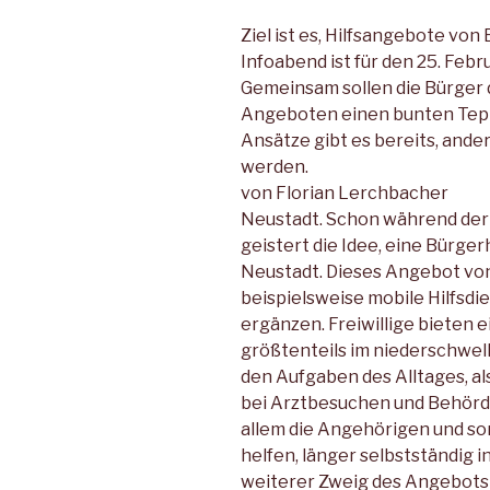
Ziel ist es, Hilfsangebote von 
Infoabend ist für den 25. Febr
Gemeinsam sollen die Bürger 
Angeboten einen bunten Teppi
Ansätze gibt es bereits, and
werden.
von Florian Lerchbacher
Neustadt. Schon während der 
geistert die Idee, eine Bürger
Neustadt. Dieses Angebot von
beispielsweise mobile Hilfsdi
ergänzen. Freiwillige bieten 
größtenteils im niederschwelli
den Aufgaben des Alltages, a
bei Arztbesuchen und Behörd
allem die Angehörigen und sor
helfen, länger selbstständig i
weiterer Zweig des Angebots 