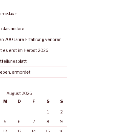
EITRÄGE
in das andere
n 200 Jahre Erfahrung verloren
t es erst im Herbst 2026
tteilungsblatt
rieben, ermordet
August 2026
M
D
F
S
S
1
2
5
6
7
8
9
12
13
14
15
16