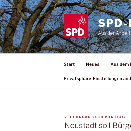
Zum
Inhalt
springen
SPD-
Aus der Arbeit
Start
Neues
Aus dem 
Privatsphäre-Einstellungen än
VERÖFFENTLICHT
2. FEBRUAR 2019
VON
HGG
AM
Neustadt soll Bür