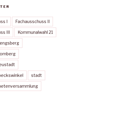
TER
ss I
Fachausschuss II
s III
Kommunalwahl 21
Mengsberg
Momberg
eustadt
peckswinkel
stadt
dnetenversammlung