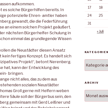
ekassen aufkommen.
17
18
t es solche Bürgerhilfen bereits. In
inige potenzielle Ehren- amtler haben
24
25
enberg gewandt, die die Federführung
31
se an einem solchen Projekt geäußert.
« Juli
der nächsten Bürgerhelfer-Schulung in
 schon einmal das grundlegende Wissen
 wollen die Neustädter diesen Ansatz
KATEGORIE
 kein fertiges Konzept. Es handelt sich
tizipatives Projekt“, betont Nerenberg.
Kategorien
sse hat, kann der Entwicklung des
ein- bringen.
lange nicht alles, das zu dem aus
ARCHIV
stehenden sozialen Neustädter
Thomas Groll gerne mit Helfern weben
Archiv
tere Säule soll der Bürgerbus sein, den
nberg gemeinsam mit Gerd Leißner und