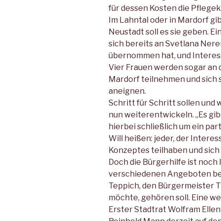
für dessen Kosten die Pfleg
Im Lahntal oder in Mardorf gib
Neustadt soll es sie geben. E
sich bereits an Svetlana Ner
übernommen hat, und Interes
Vier Frauen werden sogar an 
Mardorf teilnehmen und sich
aneignen.
Schritt für Schritt sollen und
nun weiterentwickeln. „Es gibt
hierbei schließlich um ein par
Will heißen: jeder, der Intere
Konzeptes teilhaben und sich 
Doch die Bürgerhilfe ist noch 
verschiedenen Angeboten be
Teppich, den Bürgermeister 
möchte, gehören soll. Eine wei
Erster Stadtrat Wolfram Elle