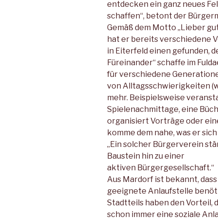
entdecken ein ganz neues Fel
schaffen“, betont der Bürgerm
Gemäß dem Motto „Lieber gut 
hat er bereits verschiedene
in Eiterfeld einen gefunden, d
Füreinander“ schaffe im Ful
für verschiedene Generationen
von Alltagsschwierigkeiten (w
mehr. Beispielsweise veransta
Spielenachmittage, eine Büch
organisiert Vorträge oder ein
komme dem nahe, was er sich v
„Ein solcher Bürgerverein stä
Baustein hin zu einer
aktiven Bürgergesellschaft.“
Aus Mardorf ist bekannt, dass
geeignete Anlaufstelle benöt
Stadtteils haben den Vorteil
schon immer eine soziale Anlau