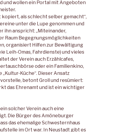
d und wollen ein Portal mit Angeboten
eister.
kopiert, als schlecht selber gemacht“,
 Vereine unter die Lupe genommen und
er ihn anspricht: „Miteinander,
daer Raum Begegnungsmöglichkeiten
, organisiert Hilfen zur Bewältigung
ie Leih-Omas, Fahrdienste) und vieles
ltet der Verein auch Erzählcafes,
ertauschbörse oder ein Familienkino,
e „Kultur-Küche“. Dieser Ansatz
orstelle, betont Groll und resümiert:
rkt das Ehrenamt und ist ein wichtiger
 ein solcher Verein auch eine
igt. Die Bürger des Amöneburger
, dass das ehemalige Schwesternhaus
fstelle im Ort war. In Neustadt gibt es