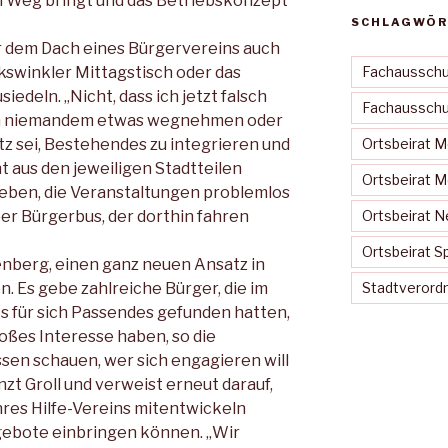
n Weg bringt und das Betriebskonzept
SCHLAGWÖR
er dem Dach eines Bürgervereins auch
swinkler Mittagstisch oder das
Fachausschu
edeln. „Nicht, dass ich jetzt falsch
Fachausschus
en niemandem etwas wegnehmen oder
z sei, Bestehendes zu integrieren und
Ortsbeirat 
 aus den jeweiligen Stadtteilen
Ortsbeirat 
eben, die Veranstaltungen problemlos
er Bürgerbus, der dorthin fahren
Ortsbeirat N
Ortsbeirat S
enberg, einen ganz neuen Ansatz in
. Es gebe zahlreiche Bürger, die im
Stadtveror
s für sich Passendes gefunden hatten,
roßes Interesse haben, so die
sen schauen, wer sich engagieren will
nzt Groll und verweist erneut darauf,
hres Hilfe-Vereins mitentwickeln
ngebote einbringen können. „Wir