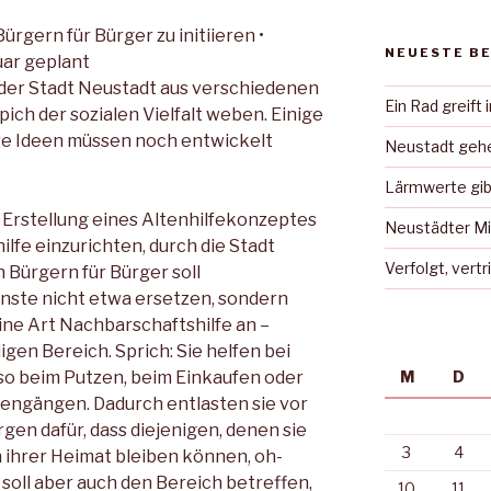
Bürgern für Bürger zu initiieren •
NEUESTE B
uar geplant
der Stadt Neustadt aus verschiedenen
Ein Rad greift 
ch der sozialen Vielfalt weben. Einige
ere Ideen müssen noch entwickelt
Neustadt gehe
Lärmwerte gib
Erstellung eines Altenhilfekonzeptes
Neustädter Mi
hilfe einzurichten, durch die Stadt
Verfolgt, vert
 Bürgern für Bürger soll
enste nicht etwa ersetzen, sondern
eine Art Nachbarschaftshilfe an –
gen Bereich. Sprich: Sie helfen bei
lso beim Putzen, beim Einkaufen oder
M
D
engängen. Dadurch entlasten sie vor
gen dafür, dass diejenigen, denen sie
3
4
n ihrer Heimat bleiben können, oh-
soll aber auch den Bereich betreffen,
10
11