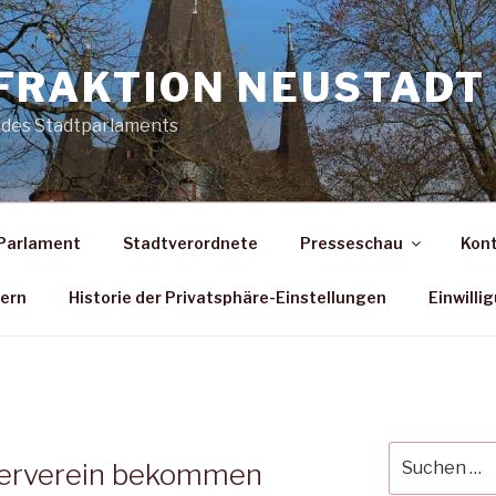
FRAKTION NEUSTADT 
 des Stadtparlaments
Parlament
Stadtverordnete
Presseschau
Kon
dern
Historie der Privatsphäre-Einstellungen
Einwilli
Suche
gerverein bekommen
nach: