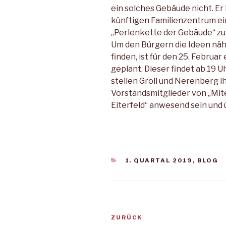
ein solches Gebäude nicht. Er 
künftigen Familienzentrum ei
„Perlenkette der Gebäude“ zu
Um den Bürgern die Ideen näh
finden, ist für den 25. Febru
geplant. Dieser findet ab 19 U
stellen Groll und Nerenberg 
Vorstandsmitglieder von „Mi
Eiterfeld“ anwesend sein und 
KATEGORIEN
1. QUARTAL 2019
,
BLOG
Beitragsnavigation
Vorheriger
ZURÜCK