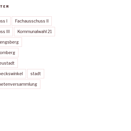
TER
ss I
Fachausschuss II
s III
Kommunalwahl 21
Mengsberg
Momberg
eustadt
peckswinkel
stadt
dnetenversammlung