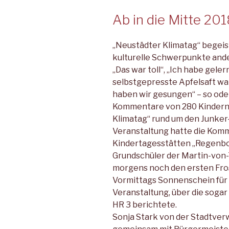
Ab in die Mitte 201
„Neustädter Klimatag“ begeis
kulturelle Schwerpunkte and
„Das war toll“, „Ich habe geler
selbstgepresste Apfelsaft wa
haben wir gesungen“ – so oder
Kommentare von 280 Kindern,
Klimatag“ rund um den Junker
Veranstaltung hatte die Komm
Kindertagesstätten „Regenbo
Grundschüler der Martin-von
morgens noch den ersten Fros
Vormittags Sonnenschein für
Veranstaltung, über die sogar
HR 3 berichtete.
Sonja Stark von der Stadtver