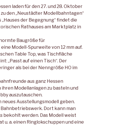
sen laden für den 27. und 28. Oktober
e zu den „Neustädter Modellbahntagen“
s „Hauses der Begegnung“ findet die
storischen Rathauses am Marktplatz in
enormte Baugröße für
eine Modell-Spurweite von 12 mm auf.
ischen Table Top, was Tischfläche
t: „Passt auf einen Tisch“. Der
eringer als bei der Nenngröße HO im
lbahnfreunde aus ganz Hessen
n ihren Modellanlagen zu basteln und
obby auszutauschen.
in neues Ausstellungsmodell geben.
in Bahnbetriebswerk. Dort kann man
ks bekohlt werden. Das Modell weist
at u. a. einen Ringlokschuppen und eine