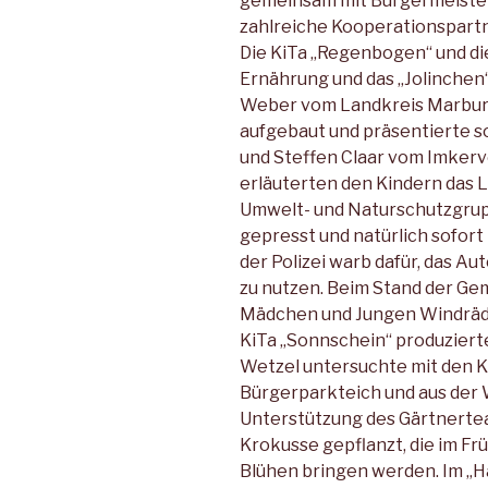
gemeinsam mit Bürgermeister
zahlreiche Kooperationspar
Die KiTa „Regenbogen“ und d
Ernährung und das „Jolinchen“
Weber vom Landkreis Marbur
aufgebaut und präsentierte s
und Steffen Claar vom Imker
erläuterten den Kindern das 
Umwelt- und Naturschutzgrup
gepresst und natürlich sofort
der Polizei warb dafür, das Au
zu nutzen. Beim Stand der G
Mädchen und Jungen Windräde
KiTa „Sonnschein“ produzierte
Wetzel untersuchte mit den 
Bürgerparkteich und aus der 
Unterstützung des Gärtnerte
Krokusse gepflanzt, die im F
Blühen bringen werden. Im „H