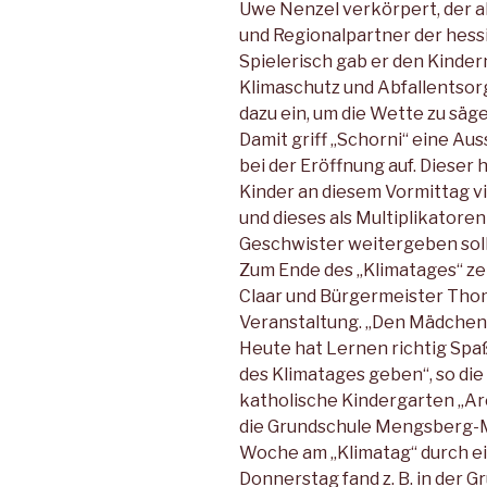
Uwe Nenzel verkörpert, der a
und Regionalpartner der hessi
Spielerisch gab er den Kinder
Klimaschutz und Abfallentsorg
dazu ein, um die Wette zu säge
Damit griff „Schorni“ eine A
bei der Eröffnung auf. Dieser
Kinder an diesem Vormittag 
und dieses als Multiplikatore
Geschwister weitergeben soll
Zum Ende des „Klimatages“ ze
Claar und Bürgermeister Thom
Veranstaltung. „Den Mädchen
Heute hat Lernen richtig Spaß
des Klimatages geben“, so di
katholische Kindergarten „
die Grundschule Mengsberg-M
Woche am „Klimatag“ durch e
Donnerstag fand z. B. in der G