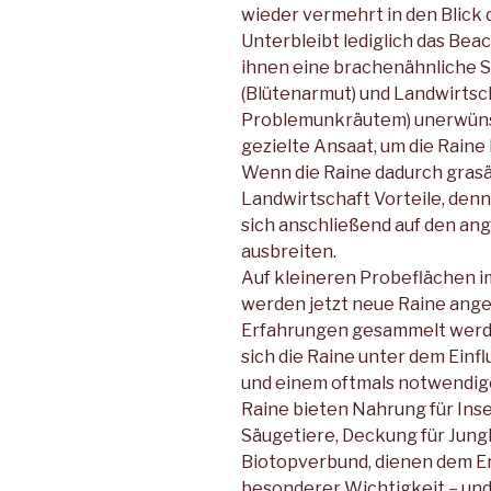
wieder vermehrt in den Blick
Unterbleibt lediglich das Beac
ihnen eine brachenähnliche Si
(Blütenarmut) und Landwirts
Problemunkräutem) unerwünsch
gezielte Ansaat, um die Raine 
Wenn die Raine dadurch grasär
Landwirtschaft Vorteile, denn 
sich anschließend auf den an
ausbreiten.
Auf kleineren Probeflächen 
werden jetzt neue Raine ange
Erfahrungen gesammelt werde
sich die Raine unter dem Einf
und einem oftmals notwendig
Raine bieten Nahrung für Ins
Säugetiere, Deckung für Jung
Biotopverbund, dienen dem Er
besonderer Wichtigkeit – und