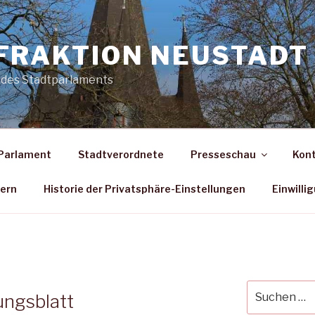
FRAKTION NEUSTADT 
 des Stadtparlaments
Parlament
Stadtverordnete
Presseschau
Kon
dern
Historie der Privatsphäre-Einstellungen
Einwilli
Suche
ungsblatt
nach: