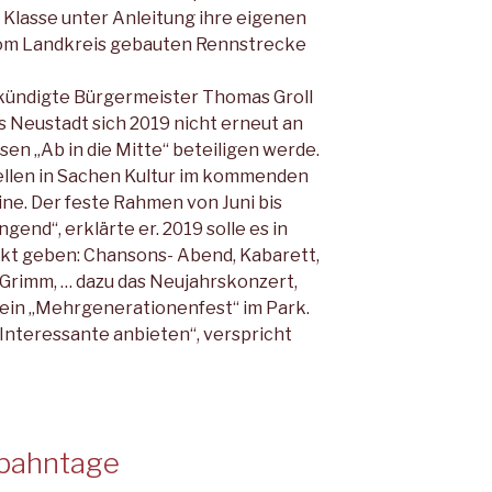
. Klasse unter Anleitung ihre eigenen
 vom Landkreis gebauten Rennstrecke
kündigte Bürgermeister Thomas Groll
s Neustadt sich 2019 nicht erneut an
en „Ab in die Mitte“ beteiligen werde.
tellen in Sachen Kultur im kommenden
ine. Der feste Rahmen von Juni bis
end“, erklärte er. 2019 solle es in
kt geben: Chansons- Abend, Kabarett,
Grimm, … dazu das Neujahrskonzert,
 ein „Mehrgenerationenfest“ im Park.
Interessante anbieten“, verspricht
lbahntage