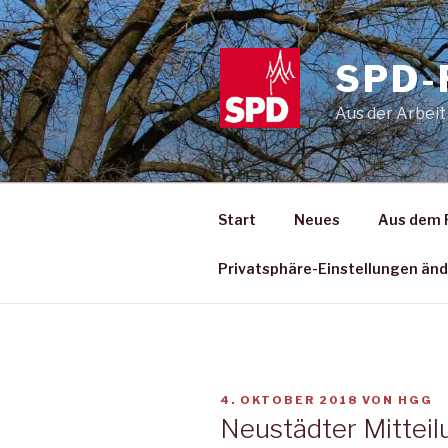
Zum
Inhalt
springen
SPD-
Aus der Arbeit
Start
Neues
Aus dem 
Privatsphäre-Einstellungen än
VERÖFFENTLICHT
4. OKTOBER 2018
VON
HGG
AM
Neustädter Mitteil