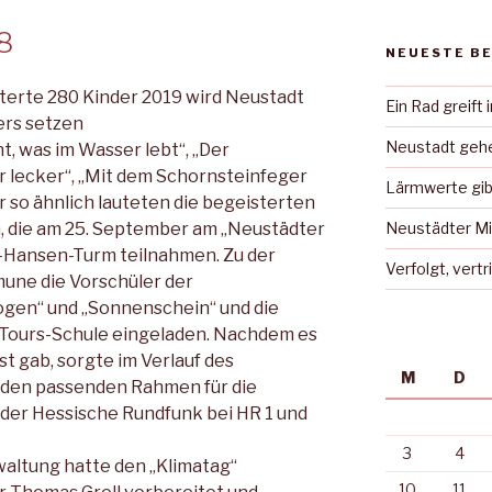
8
NEUESTE B
terte 280 Kinder 2019 wird Neustadt
Ein Rad greift 
ers setzen
Neustadt gehe
nt, was im Wasser lebt“, „Der
r lecker“, „Mit dem Schornsteinfeger
Lärmwerte gib
 so ähnlich lauteten die begeisterten
 die am 25. September am „Neustädter
Neustädter Mi
-Hansen-Turm teilnahmen. Zu der
Verfolgt, vert
une die Vorschüler der
gen“ und „Sonnenschein“ und die
-Tours-Schule eingeladen. Nachdem es
t gab, sorgte im Verlauf des
M
D
 den passenden Rahmen für die
 der Hessische Rundfunk bei HR 1 und
3
4
waltung hatte den „Klimatag“
10
11