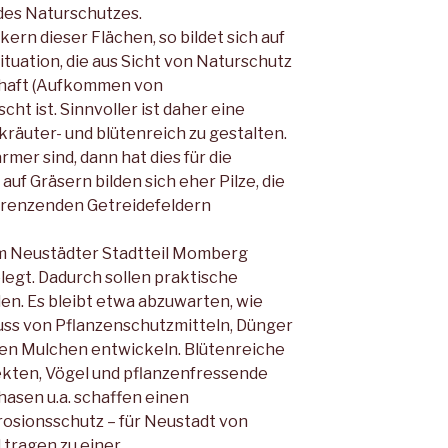
 des Naturschutzes.
kern dieser Flächen, so bildet sich auf
tuation, die aus Sicht von Naturschutz
chaft (Aufkommen von
t ist. Sinnvoller ist daher eine
kräuter- und blütenreich zu gestalten.
mer sind, dann hat dies für die
auf Gräsern bilden sich eher Pilze, die
grenzenden Getreidefeldern
im Neustädter Stadtteil Momberg
legt. Dadurch sollen praktische
n. Es bleibt etwa abzuwarten, wie
luss von Pflanzenschutzmitteln, Dünger
en Mulchen entwickeln. Blütenreiche
ekten, Vögel und pflanzenfressende
hasen u.a. schaffen einen
osionsschutz – für Neustadt von
 tragen zu einer