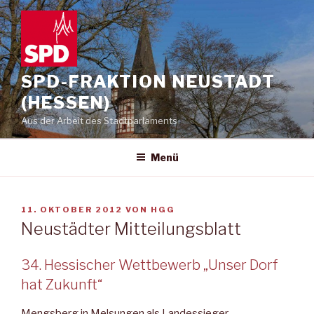
Zum
Inhalt
springen
SPD-FRAKTION NEUSTADT
(HESSEN)
Aus der Arbeit des Stadtparlaments
Menü
VERÖFFENTLICHT
11. OKTOBER 2012
VON
HGG
AM
Neustädter Mitteilungsblatt
34. Hessischer Wettbewerb „Unser Dorf
hat Zukunft“
Mengsberg in Melsungen als Landessieger