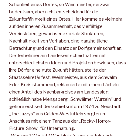
Schönheit eines Dorfes, so Weinmeister, sei zwar
bedeutsam, aber nicht entscheidend für die
Zukunftsfähigkeit eines Ortes. Hier komme es vielmehr
auf den inneren Zusammenhalt, das vielfältige
Vereinsleben, gewachsene soziale Strukturen,
Nachhaltigkeit von Vorhaben, eine ganzheitliche
Betrachtung und den Einsatz der Dorfgemeinschaft an.
Die Teilnehmer am Landesentscheid hätten mit
unterschiedlichsten Ideen und Projekten bewiesen, dass
ihre Dörfer eine gute Zukunft hätten, stellte der
Staatssekretär fest. Weinmeister, aus dem Schwalm-
Eder-Kreis stammend, reklamierte mit einem Lächeln
einen Anteil des Nachbarkreises am Landessieg,
schließlich habe Mengsberg „Schwälmer Wurzeln“ und
gehöre erst seit der Gebietsreform 1974 zu Neustadt.
„The Jazzys“ aus Calden-Westuffeln sorgten im
Anschluss mit einem Tanz aus der „Rocky-Horror-
Picture-Show“ für Unterhaltung.
„Was war? Was ist? Was bleibt?“ war der folgende