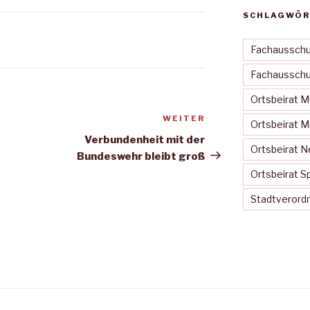
SCHLAGWÖR
Fachausschu
Fachausschus
Ortsbeirat 
WEITER
Nächster
Ortsbeirat 
Beitrag
Verbundenheit mit der
Ortsbeirat N
Bundeswehr bleibt groß
Ortsbeirat S
Stadtveror