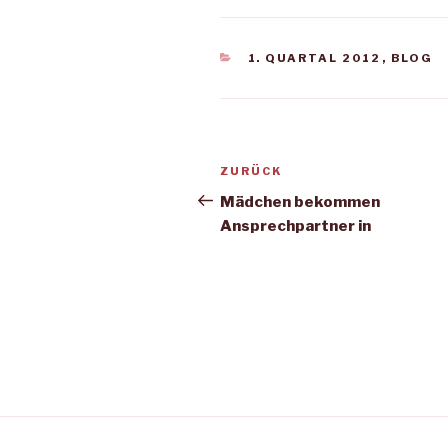
KATEGORIEN
1. QUARTAL 2012
,
BLOG
Beitragsnavigation
Vorheriger
ZURÜCK
Beitrag
Mädchen bekommen
Ansprechpartner in