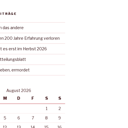
EITRÄGE
in das andere
n 200 Jahre Erfahrung verloren
t es erst im Herbst 2026
tteilungsblatt
rieben, ermordet
August 2026
M
D
F
S
S
1
2
5
6
7
8
9
12
13
14
15
16