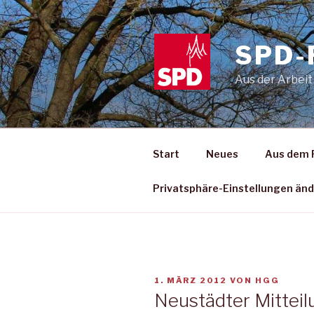
Zum
Inhalt
springen
SPD-
Aus der Arbeit
Start
Neues
Aus dem 
Privatsphäre-Einstellungen än
VERÖFFENTLICHT
1. MÄRZ 2012
VON
HGG
AM
Neustädter Mitteil