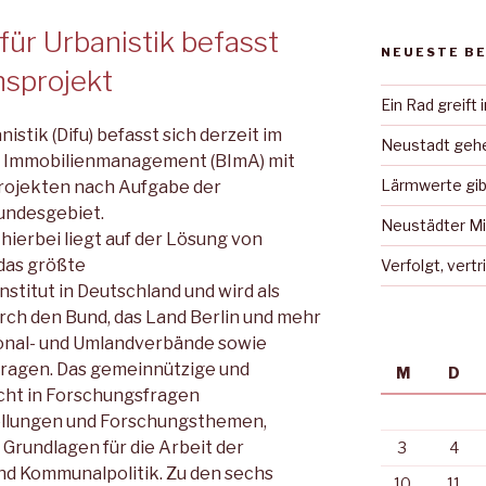
für Urbanistik befasst
NEUESTE B
nsprojekt
Ein Rad greift 
istik (Difu) befasst sich derzeit im
Neustadt gehe
ür Immobilienmanagement (BImA) mit
Lärmwerte gib
rojekten nach Aufgabe der
undesgebiet.
Neustädter Mi
ierbei liegt auf der Lösung von
 das größte
Verfolgt, vert
titut in Deutschland und wird als
ch den Bund, das Land Berlin und mehr
ional- und Umlandverbände sowie
ragen. Das gemeinnützige und
M
D
cht in Forschungsfragen
ellungen und Forschungsthemen,
Grundlagen für die Arbeit der
3
4
 Kommunalpolitik. Zu den sechs
10
11