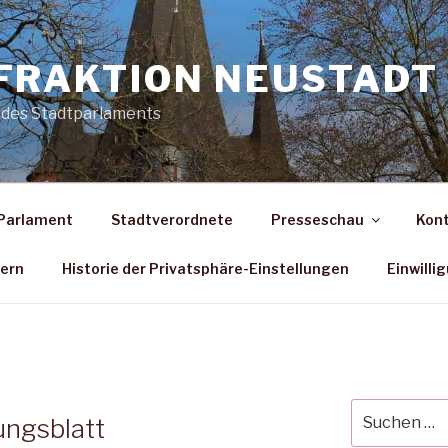
FRAKTION NEUSTADT 
 des Stadtparlaments
Parlament
Stadtverordnete
Presseschau
Kon
dern
Historie der Privatsphäre-Einstellungen
Einwilli
Suche
ungsblatt
nach: