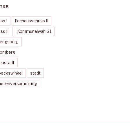
TER
ss I
Fachausschuss II
s III
Kommunalwahl 21
Mengsberg
Momberg
eustadt
peckswinkel
stadt
dnetenversammlung