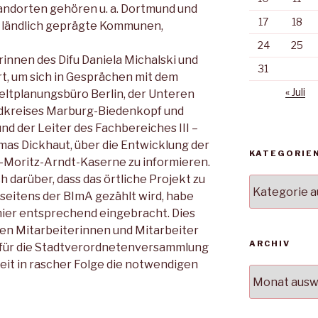
ndorten gehören u. a. Dortmund und
17
18
, ländlich geprägte Kommunen,
24
25
rinnen des Difu Daniela Michalski und
31
rt, um sich in Gesprächen mit dem
« Juli
ltplanungsbüro Berlin, der Unteren
dkreises Marburg-Biedenkopf und
d der Leiter des Fachbereiches III –
as Dickhaut, über die Entwicklung der
KATEGORIE
Moritz-Arndt-Kaserne zu informieren.
h darüber, dass das örtliche Projekt zu
Kategorien
seitens der BImA gezählt wird, habe
ier entsprechend eingebracht. Dies
gen Mitarbeiterinnen und Mitarbeiter
ARCHIV
h für die Stadtverordnetenversammlung
zeit in rascher Folge die notwendigen
Archiv