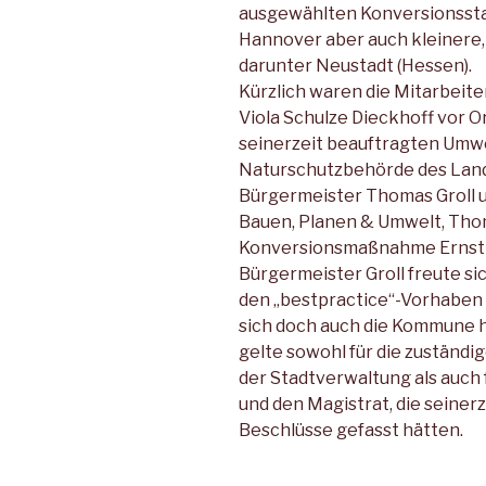
ausgewählten Konversionssta
Hannover aber auch kleinere
darunter Neustadt (Hessen).
Kürzlich waren die Mitarbeite
Viola Schulze Dieckhoff vor O
seinerzeit beauftragten Umwe
Naturschutzbehörde des Lan
Bürgermeister Thomas Groll un
Bauen, Planen & Umwelt, Thom
Konversionsmaßnahme Ernst-
Bürgermeister Groll freute sic
den „bestpractice“-Vorhaben 
sich doch auch die Kommune h
gelte sowohl für die zuständi
der Stadtverwaltung als auc
und den Magistrat, die seiner
Beschlüsse gefasst hätten.