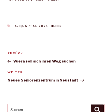
KATEGORIEN
4. QUARTAL 2021
,
BLOG
Beitragsnavigation
Vorheriger
ZURÜCK
Beitrag
Wiera soll sich ihren Weg suchen
Nächster
WEITER
Beitrag
Neues Seniorenzentrum in Neustadt
Suche
Suche