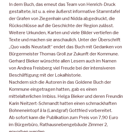
In dem Buch, das erneut das Team von Henrich-Druck
gestaltete, ist u. a. eine äußerst informative Stammtafel
der Grafen von Ziegenhain und Nidda abgedruckt, die
Rückschlüsse auf die Geschichte der Region zulässt.
Weitere Urkunden, Karten und viele Bilder vertiefen die
Texte und machen sie anschaulich. Unter der Überschrift
„Quo vadis Neustadt“ endet das Buch mit Gedanken von
Bürgermeister Thomas Groll zur Zukunft der Kommune.
Gerhard Bieker wünschte allen Lesern auch im Namen
von Andrea Freisberg viel Freude bei der intensiveren
Beschäftigung mit der Lokalhistorie.
Nachdem sich die Autoren in das Goldene Buch der
Kommune eingetragen hatten, gab es einen
mittelalterlichen Imbiss. Helga Bieker und deren Freundin
Karin Neitzert-Schmandt hatten einen schmackhaften
Bohneneintopf ä la (Landgraf) Gottfried vorbereitet.
Ab sofort kann die Publikation zum Preis von 7,90 Euro
im Bürgerbüro, Rathausnebengebäude Zimmer 2,
erworben werden.