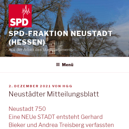
Zum
Inhalt
springen
SPD-FRAKTION NEUSTADT
(HESSEN)
Aus der Arbeit des Stadtparlaments
Menü
VERÖFFENTLICHT
2. DEZEMBER 2021
VON
HGG
AM
Neustädter Mitteilungsblatt
Neustadt 750
Eine NEUe STADT entsteht Gerhard
Bieker und Andrea Treisberg verfassten