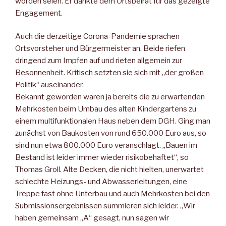
worden seien. Er dankte dem Ortsbeirat für das gezeigte
Engagement.
Auch die derzeitige Corona-Pandemie sprachen
Ortsvorsteher und Bürgermeister an. Beide riefen
dringend zum Impfen auf und rieten allgemein zur
Besonnenheit. Kritisch setzten sie sich mit „der großen
Politik“ auseinander.
Bekannt geworden waren ja bereits die zu erwartenden
Mehrkosten beim Umbau des alten Kindergartens zu
einem multifunktionalen Haus neben dem DGH. Ging man
zunächst von Baukosten von rund 650.000 Euro aus, so
sind nun etwa 800.000 Euro veranschlagt. „Bauen im
Bestand ist leider immer wieder risikobehaftet“, so
Thomas Groll. Alte Decken, die nicht hielten, unerwartet
schlechte Heizungs- und Abwasserleitungen, eine
Treppe fast ohne Unterbau und auch Mehrkosten bei den
Submissionsergebnissen summieren sich leider. „Wir
haben gemeinsam „A“ gesagt, nun sagen wir