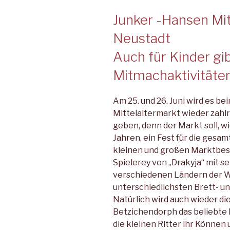
Junker -Hansen Mit
Neustadt
Auch für Kinder gib
Mitmachaktivitäte
Am 25. und 26. Juni wird es b
Mittelaltermarkt wieder zahl
geben, denn der Markt soll, 
Jahren, ein Fest für die gesa
kleinen und großen Markt­besu
Spiele­rey von „Drakyja“ mit 
verschiedenen Ländern der We
unterschiedlichsten Brett- u
Natürlich wird auch wieder di
Betzichendorph das belieb­te 
die kleinen Ritter ihr Können