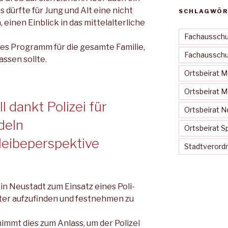
dürfte für Jung und Alt eine nicht
SCHLAGWÖR
, einen Einblick in das mittelalterliche
Fachausschu
tes Programm für die gesamte Familie,
Fachausschus
assen sollte.
Ortsbeirat 
Ortsbeirat 
 dankt Polizei für
Ortsbeirat N
deln
Ortsbeirat S
leibeperspektive
Stadtveror
n Neustadt zum Einsatz eines Poli­
ter aufzufinden und festnehmen zu
mmt dies zum Anlass, um der Po­lizei