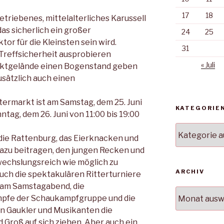
17
18
triebenes, mittel­alterliches Karussell
as sicherlich ein großer
24
25
r für die Kleinsten sein wird.
31
e Treffsicherheit ausprobieren
« Juli
rktgelän­de einen Bogenstand geben
usätzlich auch einen
termarkt ist am Samstag, dem 25. Juni
KATEGORIE
ntag, dem 26. Juni von 11:00 bis 19:00
Kategorien
ie Rattenburg, das Ei­erknacken und
zu bei­tragen, den jungen Recken und
wechslungsreich wie möglich zu
ARCHIV
uch die spektakulären Ritter­turniere
 am Sams­tagabend, die
Archiv
mpfe der Schaukampfgruppe und die
n Gaukler und Musikanten die
 Groß auf sich ziehen. Aber auch ein