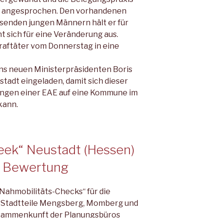
 angesprochen. Den vorhan­denen
isenden jungen Männern hält er für
t sich für eine Veränderung aus.
 Straftäter vom Donnerstag in eine
ns neuen Ministerpräsidenten Boris
tadt eingeladen, damit sich dieser
kungen einer EAE auf eine Kommune im
kann.
eek“ Neustadt (Hessen)
 Bewertung
Nahmobilitäts-Checks“ für die
e Stadtteile Mengsberg, Momberg und
sammenkunft der Planungsbü­ros