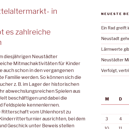
telaltermarkt- in
NEUESTE B
Ein Rad greift 
t es zahlreiche
Neustadt gehe
n
Lärmwerte gib
eim diesjährigen Neustädter
Neustädter Mi
reiche Mitmachaktivitäten für Kinder
wie auch schon in den vergangenen
Verfolgt, vert
mte Familie werden. So können sich die
cher z. B. im Lager der historischen
sehr abwechslungsreichen Spielen aus
lt beschäftigen und dabei die
M
D
nd Feldspiele kennenlernen.
e Ritterschaft vom Uhlenhorst zu
Kinderritterturnier ausrichten, bei dem
3
4
 und Geschick unter Beweis stellen
10
11