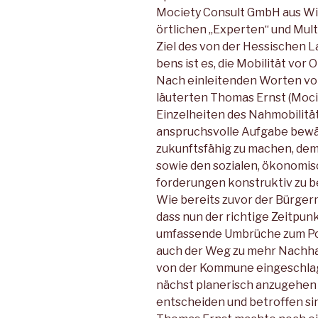
Mociety Consult GmbH aus Wi
örtlichen „Experten“ und Multi
Ziel des von der Hessischen 
bens ist es, die Mobilität vor 
Nach einleitenden Worten vo
läuterten Thomas Ernst (Mocie
Einzelheiten des Nahmobilit
anspruchsvolle Aufgabe bewält
zukunftsfähig zu machen, de
sowie den sozialen, ökonomi
forderungen konstruktiv zu 
Wie bereits zuvor der Bürger
dass nun der richtige Zeitpunk
umfassende Umbrüche zum Posi
auch der Weg zu mehr Nachha
von der Kommune eingeschla
nächst planerisch anzugehen u
entscheiden und betroffen sind