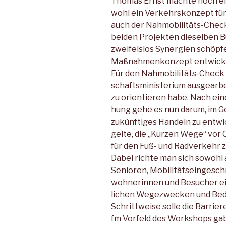
Thomas Ernst machte noch ein
wohl ein Verkehrskonzept für
auch der Nahmobilitäts-Check 
beiden Projekten dieselben B
zweifelslos Synergien schöpf
Maßnahmenkonzept entwicke
Für den Nahmobilitäts-Check
schaftsministerium ausgearbe
zu orientieren habe. Nach ei
hung gehe es nun darum, im 
zukünftiges Handeln zu entwi
gelte, die „Kurzen Wege“ vor O
für den Fuß- und Radverkehr z
Dabei richte man sich sowohl 
Senioren, Mobilitätseingeschr
wohnerinnen und Besucher ei
lichen Wegezwecken und Bedü
Schrittweise solle die Barrie
fm Vorfeld des Workshops gab 