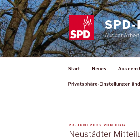
Zum
Inhalt
springen
SPD-
Aus der Arbeit
Start
Neues
Aus dem 
Privatsphäre-Einstellungen än
VERÖFFENTLICHT
23. JUNI 2022
VON
HGG
AM
Neustädter Mitteil