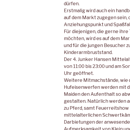
dürfen.
Erstmalig wird auch ein handbe
auf dem Markt zugegen sein, d
Anziehungspunkt und Spaßfakto
Für diejenigen, die gerne ihr
möchten, wird es auf dem Ma
und für die jungen Be­sucher z
Kinderarmbruststand.
Der 4. Junker Hansen Mittelal
von 11:00 bis 23:00 und am Son
Uhr geöffnet.
Weitere Mitmachstände, wie d
Hufeisenwerfen werden mit da
Maiden den Aufent­halt so ab
gestalten. Natürlich werden a
zu Pferd, samt Feuerreitshow
mittelalterlichen Schwertkä
Darbietungen der an­wesende
Aufmerk­samkeit von Klein und