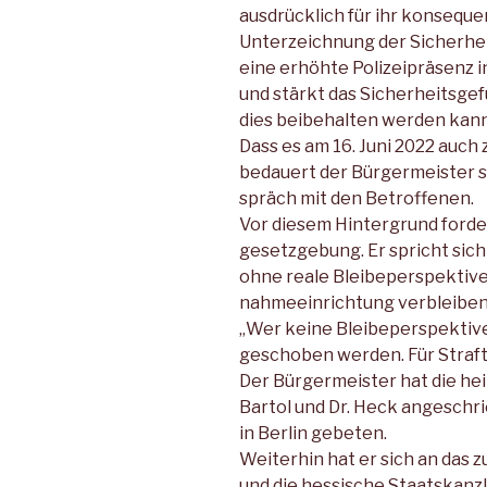
ausdrücklich für ihr konseque
Unterzeichnung der Sicherhei
eine erhöhte Polizeipräsenz i
und stärkt das Sicherheitsgef
dies beibehalten werden kann
Dass es am 16. Juni 2022 auc
bedauert der Bürgermeister se
spräch mit den Betroffenen.
Vor diesem Hintergrund forder
gesetzgebung. Er spricht sich
ohne reale Bleibeperspektive 
nahmeeinrichtung verbleiben
„Wer keine Bleibeperspektive 
geschoben werden. Für Straftä
Der Bürgermeister hat die h
Bartol und Dr. Heck angeschr
in Berlin gebeten.
Weiterhin hat er sich an das 
und die hessische Staatskanzl