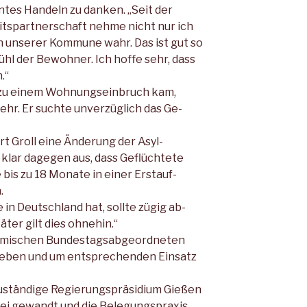
ntes Handeln zu danken. „Seit der
tspartnerschaft nehme nicht nur ich
n unserer Kommune wahr. Das ist gut so
ühl der Bewohner. Ich hoffe sehr, dass
.“
h zu einem Wohnungseinbruch kam,
hr. Er suchte unverzüglich das Ge­
t Groll eine Änderung der Asyl­
 klar dagegen aus, dass Geflüchtete
bis zu 18 Monate in einer Erstauf­
.
in Deutschland hat, sollte zügig ab­
ter gilt dies ohnehin.“
eimischen Bundestagsabgeordneten
ieben und um entsprechenden Ein­satz
zuständige Regierungspräsidium Gie­ßen
ei gewandt und die Belegungs­praxis