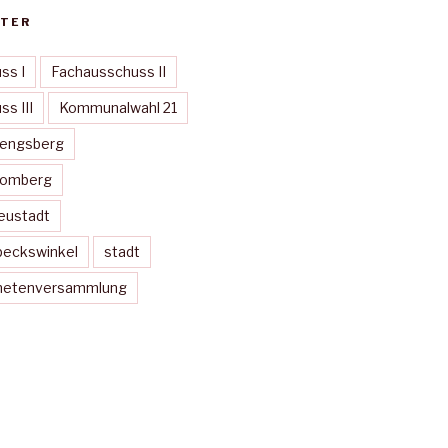
TER
ss I
Fachausschuss II
s III
Kommunalwahl 21
Mengsberg
Momberg
eustadt
peckswinkel
stadt
dnetenversammlung