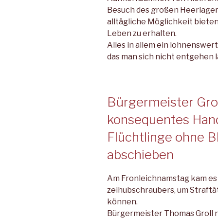
Besuch des großen Heerlagers 
alltägliche Möglichkeit bie­ten
Leben zu erhalten.
Alles in allem ein lohnenswer
das man sich nicht entgehen l
Bürgermeister Groll
konsequentes Han
Flüchtlinge ohne B
abschieben
Am Fronleichnamstag kam es i
zeihubschraubers, um Straftä
können.
Bürgermeister Thomas Groll ni