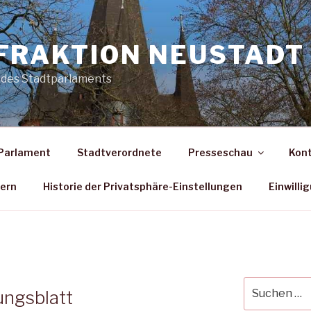
FRAKTION NEUSTADT 
 des Stadtparlaments
Parlament
Stadtverordnete
Presseschau
Kon
dern
Historie der Privatsphäre-Einstellungen
Einwilli
Suche
ungsblatt
nach: