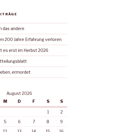
EITRÄGE
in das andere
n 200 Jahre Erfahrung verloren
t es erst im Herbst 2026
tteilungsblatt
rieben, ermordet
August 2026
M
D
F
S
S
1
2
5
6
7
8
9
12
13
14
15
16