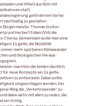
esbaden und VfAeG aus Köln mit
plikatoren statt.
Landesregierung geförderten Vorha­
Ort nachhaltig zu gestalten.
n Bürgermeister Thomas Groll er­
ty) und Herbert Eidam (VIA) die
äts-Checks. Gemeinsam wolle man eine
igen: Es gelte, die Mobilität
m immer mehr spürbaren Klimawan­del
schen und ökologischen Heraus­
begegnen.
meister machten die beiden deutlich,
t für neue Konzepte sei. Es gelte,
tiven zu entwickeln. Dabei sollte
ltigkeit eingeschlagen werden. Der
gene Weg die „Verkehrswende“ zu­
nd dabei aktiv mit allen zu reden, die
 sei richtig.