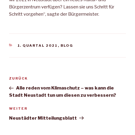
Bürgerzentrum verfügen? Lassen sie uns Schritt für
Schritt vorgehen“, sagte der Bürgermeister.
KATEGORIEN
1. QUARTAL 2021
,
BLOG
Beitragsnavigation
Vorheriger
ZURÜCK
Beitrag
Alle reden vom Klimaschutz – was kann die
Stadt Neustadt tun um diesen zu verbessern?
Nächster
WEITER
Beitrag
Neustädter Mitteilungsblatt