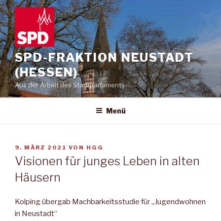
Zum
Inhalt
springen
SPD-FRAKTION NEUSTADT
(HESSEN)
Aus der Arbeit des Stadtparlaments
Menü
VERÖFFENTLICHT
9. MÄRZ 2021
VON
HGG
AM
Visionen für junges Leben in alten
Häusern
Kolping übergab Machbarkeitsstudie für „Jugendwohnen
in Neustadt“