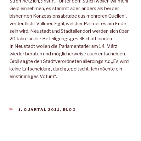
Stromnetz langfristig. „Unter dem Strich wollen wir mehr
Geld einnehmen, es stammt aber, anders als bei der
bisherigen Konzessionsabgabe aus mehreren Quellen“,
verdeutlicht Vollmer. Egal, welcher Partner es am Ende
sein wird, Neustadt und Stadtallendorf werden sich über
20 Jahre an die Beteiligungsgesellschaft binden.
In Neustadt wollen die Parlamentarier am 14. März
wieder beraten und möglicherweise auch entscheiden.
Groll sagte den Stadtverordneten allerdings zu: „Es wird
keine Entscheidung durchgepeitscht. Ich möchte ein
einstimmiges Votum“.
KATEGORIEN
1. QUARTAL 2011
,
BLOG
Beitragsnavigation