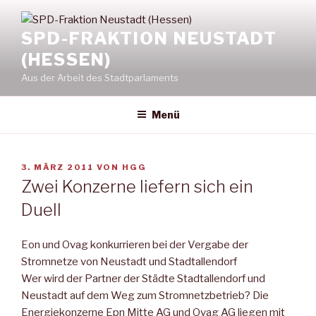
Zum
Inhalt
SPD-FRAKTION NEUSTADT
springen
(HESSEN)
Aus der Arbeit des Stadtparlaments
Menü
VERÖFFENTLICHT
3. MÄRZ 2011
VON
HGG
AM
Zwei Konzerne liefern sich ein
Duell
Eon und Ovag konkurrieren bei der Vergabe der
Stromnetze von Neustadt und Stadtallendorf
Wer wird der Partner der Städte Stadtallendorf und
Neustadt auf dem Weg zum Stromnetzbetrieb? Die
Energiekonzerne Epn Mitte AG und Ovag AG liegen mit