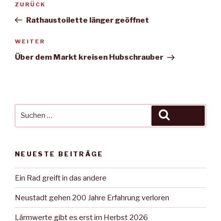
Vorheriger
ZURÜCK
Beitrag
Rathaustoilette länger geöffnet
Nächster
WEITER
Beitrag
Über dem Markt kreisen Hubschrauber
Suche
Suchen
nach:
NEUESTE BEITRÄGE
Ein Rad greift in das andere
Neustadt gehen 200 Jahre Erfahrung verloren
Lärmwerte gibt es erst im Herbst 2026