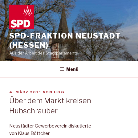
Zum
Inhalt
springen
SPD-FRAKTION NEUSTADT
(HESSEN)
Aus der Arbeit des Stadtparlaments
Menü
VERÖFFENTLICHT
4. MÄRZ 2011
VON
HGG
AM
Über dem Markt kreisen
Hubschrauber
Neustädter Gewerbeverein diskutierte
von Klaus Böttcher