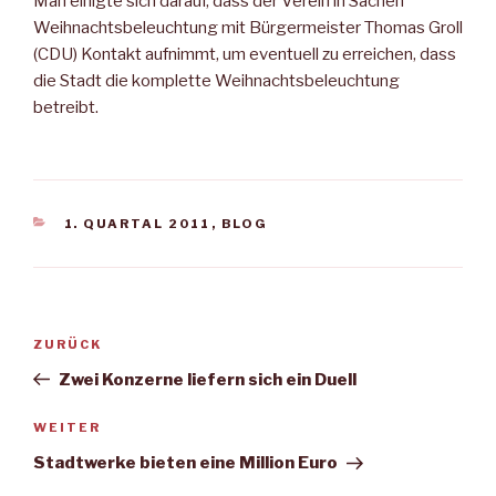
Man einigte sich darauf, dass der Verein in Sachen
Weihnachtsbeleuchtung mit Bürgermeister Thomas Groll
(CDU) Kontakt aufnimmt, um eventuell zu erreichen, dass
die Stadt die komplette Weihnachtsbeleuchtung
betreibt.
KATEGORIEN
1. QUARTAL 2011
,
BLOG
Beitragsnavigation
Vorheriger
ZURÜCK
Beitrag
Zwei Konzerne liefern sich ein Duell
Nächster
WEITER
Beitrag
Stadtwerke bieten eine Million Euro