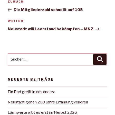
Vorheriger
ZURÜCK
Beitrag
Die Mitgliederzahl schnellt auf 105
Nächster
WEITER
Beitrag
Neustadt will Leerstand bekämpfen – MNZ
Suche
Suche
nach:
NEUESTE BEITRÄGE
Ein Rad greift in das andere
Neustadt gehen 200 Jahre Erfahrung verloren
Lärmwerte gibt es erst im Herbst 2026