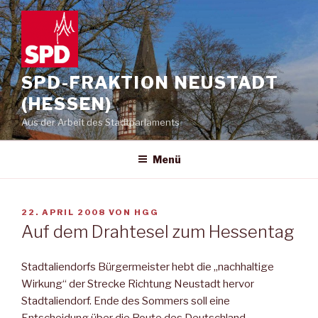
Zum
Inhalt
springen
SPD-FRAKTION NEUSTADT
(HESSEN)
Aus der Arbeit des Stadtparlaments
Menü
VERÖFFENTLICHT
22. APRIL 2008
VON
HGG
AM
Auf dem Drahtesel zum Hessentag
Stadtaliendorfs Bürgermeister hebt die „nachhaltige
Wirkung“ der Strecke Richtung Neustadt hervor
Stadtaliendorf. Ende des Sommers soll eine