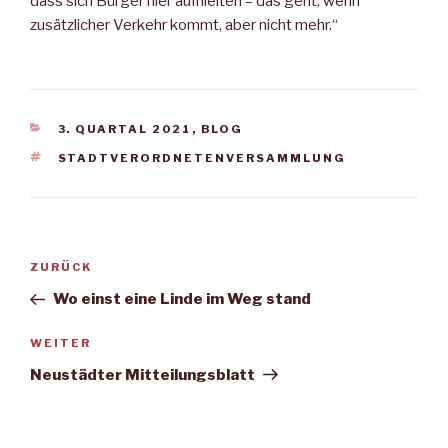
dass sich Bürger hier aufhielten – das geht, wenn
zusätzlicher Verkehr kommt, aber nicht mehr.“
KATEGORIEN
3. QUARTAL 2021
,
BLOG
SCHLAGWÖRTER
STADTVERORDNETENVERSAMMLUNG
Beitragsnavigation
Vorheriger
ZURÜCK
Beitrag
Wo einst eine Linde im Weg stand
Nächster
WEITER
Beitrag
Neustädter Mitteilungsblatt