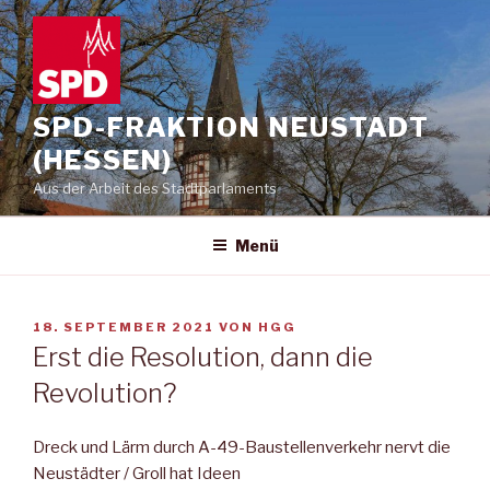
Zum
Inhalt
springen
SPD-FRAKTION NEUSTADT
(HESSEN)
Aus der Arbeit des Stadtparlaments
Menü
VERÖFFENTLICHT
18. SEPTEMBER 2021
VON
HGG
AM
Erst die Resolution, dann die
Revolution?
Dreck und Lärm durch A-49-Baustellenverkehr nervt die
Neustädter / Groll hat Ideen