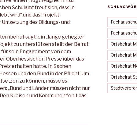
portvereinen“, fügt Wagner hinzu.
chen Schulamt freut sich, dass in
SCHLAGWÖR
ebt wird“ und das Projekt
 Umsetzung des Bildungs- und
Fachausschu
Fachausschus
ternbeirat sagt, ein „lange gehegter
jekt zu unterstützen stellt der Beirat
Ortsbeirat 
er für sein Engagement von dem
Ortsbeirat 
er Oberhessischen Presse (über das
Preis erhalten hatte. In Sachen
Ortsbeirat N
 Hessen und den Bund in der Pflicht: Um
Ortsbeirat S
rtsetzen zu können, müsse es
ben: „Bund und Länder müssen nicht nur
Stadtveror
 Den Kreisen und Kommunen fehlt das