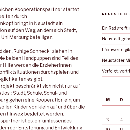
eichen Kooperationspartner startet
NEUESTE B
keiten durch
kopf bringt in Neustadt ein
Ein Rad greift 
n auf den Weg, an dem sich Stadt,
 Uni Marburg beteiligen.
Neustadt gehe
Lärmwerte gib
nd der „Ruhige Schneck“ ziehen in
Die beiden Handpuppen sind Teil des
Neustädter Mi
er Hilfe werden die Erzieherinnen
Verfolgt, vert
nfliktsituationen durchspielen und
lichkeiten es gibt.
ojekt beschränkt sich nicht nur auf
tlos“: Stadt, Schule, Schul- und
urg gehen eine Kooperation ein, um
M
D
ollen Kinder von klein auf und über die
zen hinweg begleitet werden.
3
4
spartner ist es, ein umfassendes
 dem der Entstehung und Entwicklung
10
11