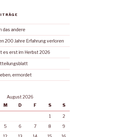
EITRÄGE
in das andere
n 200 Jahre Erfahrung verloren
t es erst im Herbst 2026
tteilungsblatt
rieben, ermordet
August 2026
M
D
F
S
S
1
2
5
6
7
8
9
12
13
14
15
16