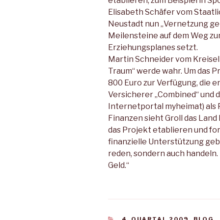
etablieren, zum Beispiel in S
Elisabeth Schäfer vom Staatli
Neustadt nun „Vernetzung gel
Meilensteine auf dem Weg zur
Erziehungsplanes setzt.
Martin Schneider vom Kreisel
Traum“ werde wahr. Um das Pro
800 Euro zur Verfügung, die 
Versicherer „Combined“ und d
Internetportal myheimat) als 
Finanzen sieht Groll das Land
das Projekt etablieren und fo
finanzielle Unterstützung ge
reden, sondern auch handeln.
Geld.“
KATEGORIEN
4. QUARTAL 2009
,
BLOG