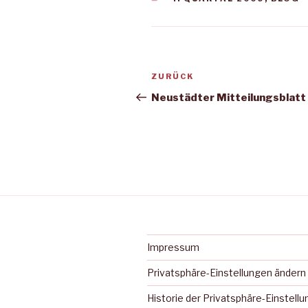
Beitragsnavigation
Vorheriger
ZURÜCK
Beitrag
Neustädter Mitteilungsblatt
Impressum
Privatsphäre-Einstellungen ändern
Historie der Privatsphäre-Einstell