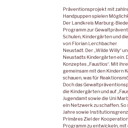
Präventionsprojekt mit zahlr
Handpuppen spielen Möglich
Der Landkreis Marburg-Bieden
Programm zur Gewaltpräventio
Schulen, Kindergärten und die
von Florian Lerchbacher
Neustadt. Der „Wilde Willy“ u
Neustadts Kindergärten ein. 
Konzeptes „Faustlos“. Mit ihr
gemeinsam mit den Kindern Ko
schauen, was für Reaktionsmög
Doch das Gewaltpräventionspr
die Kindergärten und auf „Faus
Jugendamt sowie die Uni Marb
ein Netzwerk zu schaffen. So s
Jahre sowie Institutionsgren
Primäres Ziel der Kooperation
Programm zu entwickeln, mit