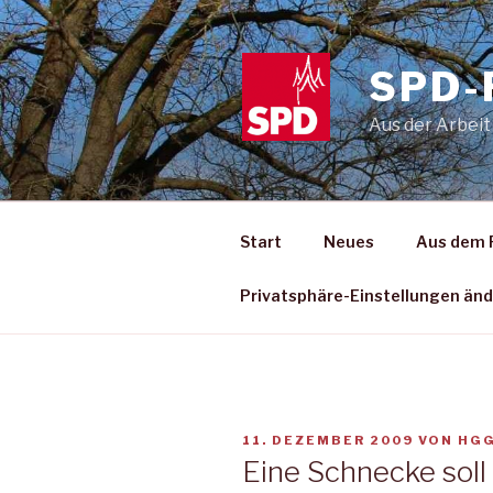
Zum
Inhalt
springen
SPD-
Aus der Arbeit
Start
Neues
Aus dem 
Privatsphäre-Einstellungen än
VERÖFFENTLICHT
11. DEZEMBER 2009
VON
HG
AM
Eine Schnecke sol