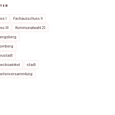
TER
ss I
Fachausschuss II
s III
Kommunalwahl 21
Mengsberg
Momberg
eustadt
peckswinkel
stadt
dnetenversammlung