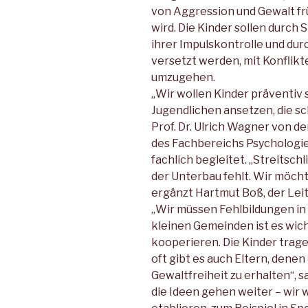
von Aggression und Gewalt f
wird. Die Kinder sollen durch 
ihrer Impulskontrolle und du
versetzt werden, mit Konflikt
umzugehen.
„Wir wollen Kinder präventiv 
Jugendlichen ansetzen, die sc
Prof. Dr. Ulrich Wagner von d
des Fachbereichs Psychologie
fachlich begleitet. „Streitsch
der Unterbau fehlt. Wir möch
ergänzt Hartmut Boß, der Lei
„Wir müssen Fehlbildungen in
kleinen Gemeinden ist es wic
kooperieren. Die Kinder tragen
oft gibt es auch Eltern, dene
Gewaltfreiheit zu erhalten“, 
die Ideen gehen weiter – wir