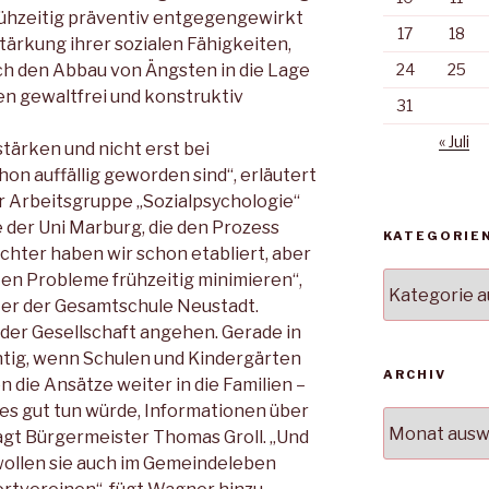
rühzeitig präventiv entgegengewirkt
17
18
Stärkung ihrer sozialen Fähigkeiten,
rch den Abbau von Ängsten in die Lage
24
25
en gewaltfrei und konstruktiv
31
« Juli
stärken und nicht erst bei
hon auffällig geworden sind“, erläutert
er Arbeitsgruppe „Sozialpsychologie“
 der Uni Marburg, die den Prozess
KATEGORIE
lichter haben wir schon etabliert, aber
ten Probleme frühzeitig minimieren“,
Kategorien
ter der Gesamtschule Neustadt.
 der Gesellschaft angehen. Gerade in
htig, wenn Schulen und Kindergärten
ARCHIV
 die Ansätze weiter in die Familien –
n es gut tun würde, Informationen über
Archiv
sagt Bürgermeister Thomas Groll. „Und
 wollen sie auch im Gemeindeleben