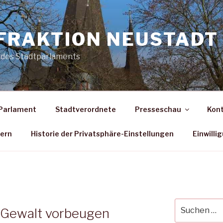
FRAKTION NEUSTADT 
 des Stadtparlaments
Parlament
Stadtverordnete
Presseschau
Kon
dern
Historie der Privatsphäre-Einstellungen
Einwilli
G
Suche
l Gewalt vorbeugen
nach: