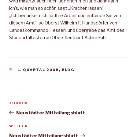
wird mir jetzt auch noch abgenommen und dann kann
ich’s, wie man so schön sagt „Krachen lassen“.
„Ich bedanke mich für Ihre Arbeit und entbinde Sie von
diesem Amt“, so Oberst Wilhelm F. Hundsdörfer vom
Landeskommando Hessen, und übergebe das Amt des
Standortältesten an Oberstleutnant Achim Fahl.
KATEGORIEN
1. QUARTAL 2008
,
BLOG
Beitragsnavigation
Vorheriger
ZURÜCK
Beitrag
Neustädter Mitteilungsblatt
Nächster
WEITER
Beitrag
Neustädter Mitteilungsblatt