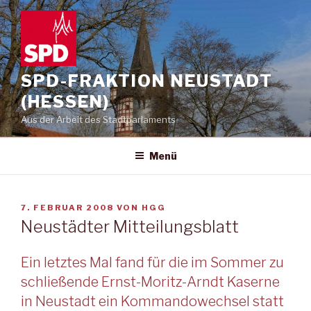
Zum
Inhalt
springen
SPD-FRAKTION NEUSTADT
(HESSEN)
Aus der Arbeit des Stadtparlaments
Menü
VERÖFFENTLICHT
7. FEBRUAR 2008
VON
HGG
AM
Neustädter Mitteilungsblatt
Ein letztes Mal fand für die im Sommer zu
schließende Ernst-Moritz-Arndt Kaserne
in Neustadt ein Kommandowechsel statt