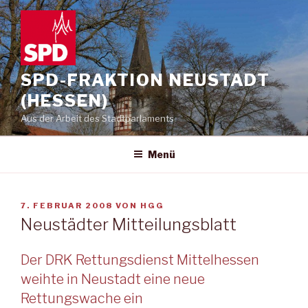
Zum
Inhalt
springen
SPD-FRAKTION NEUSTADT
(HESSEN)
Aus der Arbeit des Stadtparlaments
Menü
VERÖFFENTLICHT
7. FEBRUAR 2008
VON
HGG
AM
Neustädter Mitteilungsblatt
Der DRK Rettungsdienst Mittelhessen
weihte in Neustadt eine neue
Rettungswache ein