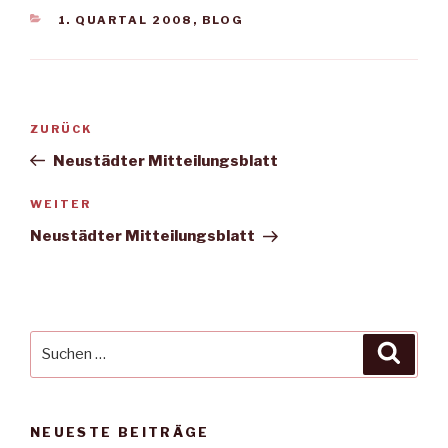
KATEGORIEN
1. QUARTAL 2008
,
BLOG
Beitragsnavigation
Vorheriger
ZURÜCK
Beitrag
Neustädter Mitteilungsblatt
Nächster
WEITER
Beitrag
Neustädter Mitteilungsblatt
Suche
Suche
nach:
NEUESTE BEITRÄGE