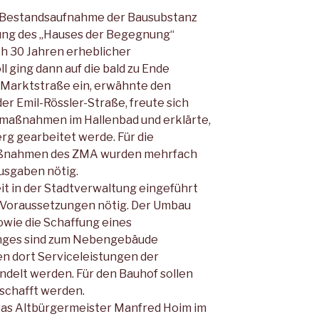
te Bestandsaufnahme der Bausubstanz
tung des „Hauses der Begegnung“
h 30 Jahren erheblicher
 ging dann auf die bald zu Ende
Marktstraße ein, erwähnte den
r Emil-Rössler-Straße, freute sich
smaßnahmen im Hallenbad und erklärte,
g gearbeitet werde. Für die
ßnahmen des ZMA wurden mehrfach
usgaben nötig.
eit in der Stadtverwaltung eingeführt
 Voraussetzungen nötig. Der Umbau
wie die Schaffung eines
nges sind zum Nebengebäude
len dort Serviceleistungen der
delt werden. Für den Bauhof sollen
schafft werden.
as Altbürgermeister Manfred Hoim im