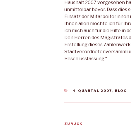
Haushalt 2007 vorgesehen ha
unmittelbar bevor. Dass dies s
Einsatz der Mitarbeiterinnen 
Ihnen allen möchte ich für Ih
ich mich auch für die Hilfe in
Den Herren des Magistrates dan
Erstellung dieses Zahlenwerk
Stadtverordnetenversammlung
Beschlussfassung.“
KATEGORIEN
4. QUARTAL 2007
,
BLOG
Beitragsnavigation
Vorheriger
ZURÜCK