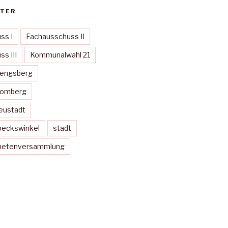
TER
ss I
Fachausschuss II
s III
Kommunalwahl 21
Mengsberg
Momberg
eustadt
peckswinkel
stadt
dnetenversammlung