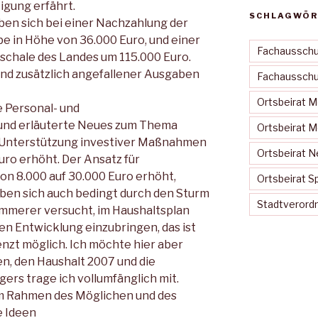
igung erfährt.
SCHLAGWÖR
en sich bei einer Nachzahlung der
e in Höhe von 36.000 Euro, und einer
Fachausschu
schale des Landes um 115.000 Euro.
rund zusätzlich angefallener Ausgaben
Fachausschus
Ortsbeirat 
e Personal- und
und erläuterte Neues zum Thema
Ortsbeirat 
r Unterstützung investiver Maßnahmen
Ortsbeirat N
uro erhöht. Der Ansatz für
n 8.000 auf 30.000 Euro erhöht,
Ortsbeirat S
en sich auch bedingt durch den Sturm
Stadtveror
 Kämmerer versucht, im Haushaltsplan
en Entwicklung einzubringen, das ist
nzt möglich. Ich möchte hier aber
, den Haushalt 2007 und die
ers trage ich vollumfänglich mit.
im Rahmen des Möglichen und des
e Ideen