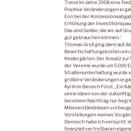
Trend im Jahre 2008 eine Fest
Positive Veränderungen ergab
Eon bei der Konzessionsabgab
Erhöhung der Investitionspau
Das sind Gelder, die wir auf G
gut gebrauchen können.“
Thomas Groll ging dann auf di
Bewirtschaftungskosten ein 
Kindergärten. Der Ansatz zu
der Vereine wurde um 5.000 E
Straßenunterhaltung wurde vo
größere Veränderungen ergab
Kyrill im Bereich Forst. „Ein
seine Ideen von der zukünftig
bei einem Nachtrag nur begre
Missverständnissen vorbeugen
Vorstellungen meines Vorgäng
Dennoch habe ich versucht, 
finanziell vertretbaren eigen