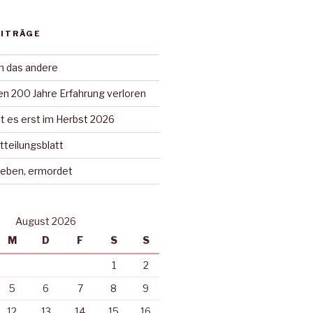
EITRÄGE
in das andere
n 200 Jahre Erfahrung verloren
t es erst im Herbst 2026
tteilungsblatt
rieben, ermordet
August 2026
M
D
F
S
S
1
2
5
6
7
8
9
12
13
14
15
16