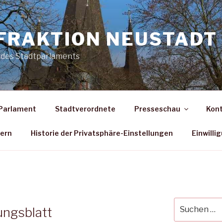
FRAKTION NEUSTADT 
 des Stadtparlaments
Parlament
Stadtverordnete
Presseschau
Kon
dern
Historie der Privatsphäre-Einstellungen
Einwilli
Suche
ungsblatt
nach: