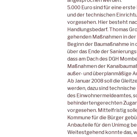
angesprochen werden.
5.000 Euro sind für eine ers
und der technischen Einrich
vorgesehen. Hier besteht nac
Handlungsbedarf. Thomas Groll
gehenden Maßnahmen in der 
Beginn der Baumaßnahme in de
über das Ende der Sanierung
dass am Dach des DGH Momber
Maßnahmen der Kanalbauma
außer- und überplanmäßige A
Ab Januar 2008 soll die Gleitz
werden, dazu sind technische
des Einwohnermeldeamtes, so
behindertengerechten Zuga
vorgesehen. Mittelfristig sol
Kommune für die Bürger gebün
Anbauteile für den Unimog be
Weitestgehend konnte das, w