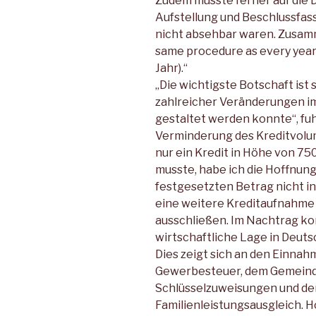
Zudem musste ferner auf die D
Aufstellung und Beschlussfas
nicht absehbar waren. Zusam
same procedure as every year
Jahr).“
„Die wichtigste Botschaft ist 
zahlreicher Veränderungen im
gestaltet werden konnte“, fuhr 
Verminderung des Kreditvolum
nur ein Kredit in Höhe von 
musste, habe ich die Hoffnung
festgesetzten Betrag nicht 
eine weitere Kreditaufnahme 
ausschließen. Im Nachtrag ko
wirtschaftliche Lage in Deuts
Dies zeigt sich an den Einna
Gewerbesteuer, dem Gemeinde
Schlüsselzuweisungen und de
Familienleistungsausgleich. H