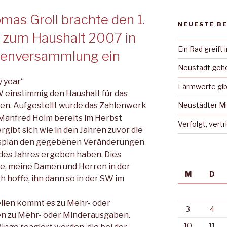
as Groll brachte den 1.
NEUESTE B
 zum Haushalt 2007 in
Ein Rad greift 
tenversammlung ein
Neustadt gehe
 year“
Lärmwerte gib
 einstimmig den Haushalt für das
en. Aufgestellt wurde das Zahlenwerk
Neustädter Mi
anfred Hoim bereits im Herbst
Verfolgt, vert
gibt sich wie in den Jahren zuvor die
tsplan den gegebenen Veränderungen
 des Jahres ergeben haben. Dies
ie, meine Damen und Herren in der
M
D
 hoffe, ihn dann so in der SW im
ellen kommt es zu Mehr- oder
3
4
n zu Mehr- oder Minderausgaben.
10
11