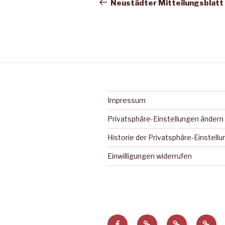
Beitrag
Neustädter Mitteilungsblatt
Impressum
Privatsphäre-Einstellungen ändern
Historie der Privatsphäre-Einstell
Einwilligungen widerrufen
Facebook
Privatsphäre-
Historie
Einwi