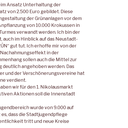
eim Ansatz Unterhaltung der
tz von 2.500 Euro gebildet. Diese
Umgestaltung der Grünanlagen vor dem
 Anpflanzung von 10.000 Krokussen in
Turmes verwandt werden. Ich bin der
, auch im Hinblick auf das Neustadt-
ÜN“ gut tut. Ich erhoffe mir von der
n Nachahmungseffekt in der
menhang sollen auch die Mittel zur
g deutlich angehoben werden. Das
er und der Verschönerungsvereine hat
ne verdient.
aben wir für den 1. Nikolausmarkt
tiven Aktionen soll die Innenstadt
ugendbereich wurde von 9.000 auf
t es, dass die Stadtjugendpflege
entlichkeit tritt und neue Kreise