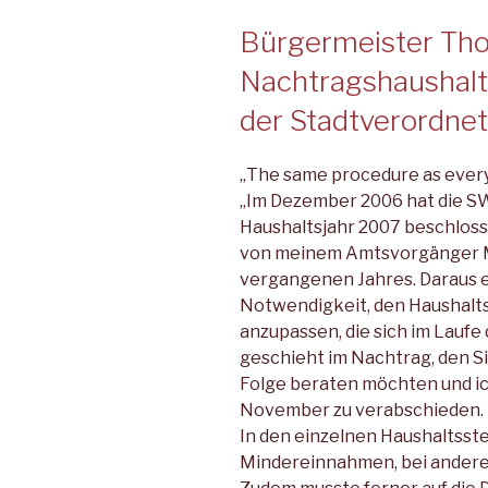
Bürgermeister Thom
Nachtragshaushalt
der Stadtverordne
„The same procedure as every
„Im Dezember 2006 hat die SW
Haushaltsjahr 2007 beschloss
von meinem Amtsvorgänger M
vergangenen Jahres. Daraus er
Notwendigkeit, den Haushal
anzupassen, die sich im Laufe
geschieht im Nachtrag, den S
Folge beraten möchten und ich
November zu verabschieden.
In den einzelnen Haushaltsst
Mindereinnahmen, bei andere