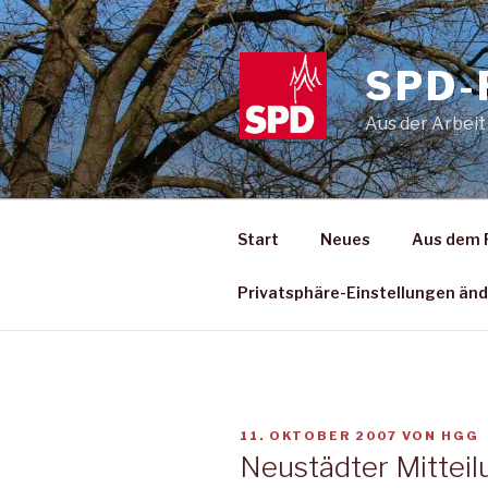
Zum
Inhalt
springen
SPD-
Aus der Arbeit
Start
Neues
Aus dem 
Privatsphäre-Einstellungen än
VERÖFFENTLICHT
11. OKTOBER 2007
VON
HGG
AM
Neustädter Mitteil