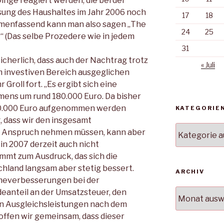
inge reagiert werden, die bei der
sung des Haushaltes im Jahr 2006 noch
17
18
menfassend kann man also sagen „The
24
25
“ (Das selbe Prozedere wie in jedem
31
sicherlich, dass auch der Nachtrag trotz
« Juli
 investiven Bereich ausgeglichen
Groll fort. „Es ergibt sich eine
ens um rund 180.000 Euro. Da bisher
750.000 Euro aufgenommen werden
KATEGORIE
, dass wir den insgesamt
Kategorien
in Anspruch nehmen müssen, kann aber
in 2007 derzeit auch nicht
mmt zum Ausdruck, das sich die
chland langsam aber stetig bessert.
ARCHIV
hmeverbesserungen bei der
Archiv
anteil an der Umsatzsteuer, den
n Ausgleichsleistungen nach dem
offen wir gemeinsam, dass dieser