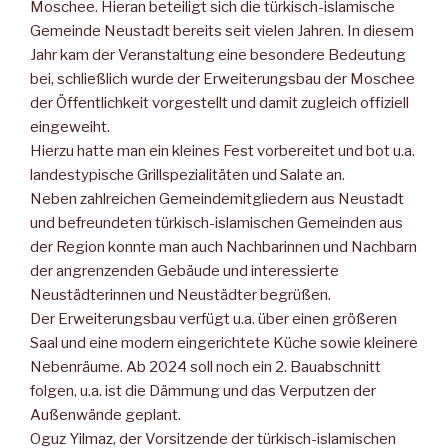
Moschee. Hie­ran beteiligt sich die türkisch-islamische
Gemeinde Neustadt be­reits seit vielen Jahren. In diesem
Jahr kam der Veranstaltung eine besondere Bedeutung
bei, schließlich wurde der Erweiterungsbau der Moschee
der Öffentlichkeit vorgestellt und damit zugleich of­fiziell
eingeweiht.
Hierzu hatte man ein kleines Fest vorbereitet und bot u.a.
landes­typische Grillspezialitäten und Salate an.
Neben zahlreichen Gemeindemitgliedern aus Neustadt
und be­freundeten türkisch-islamischen Gemeinden aus
der Region konnte man auch Nachbarinnen und Nachbarn
der angrenzenden Gebäude und interessierte
Neustädterinnen und Neustädter be­grüßen.
Der Erweiterungsbau verfügt u.a. über einen grö­ßeren
Saal und eine modern eingerichtete Küche sowie kleinere
Nebenräume. Ab 2024 soll noch ein 2. Bauabschnitt
folgen, u.a. ist die Dämmung und das Verputzen der
Außenwände geplant.
Oguz Yilmaz, der Vorsitzende der türkisch-islami­schen