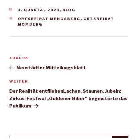
KATEGORIEN
4. QUARTAL 2023
,
BLOG
SCHLAGWÖRTER
ORTSBEIRAT MENGSBERG
,
ORTSBEIRAT
MOMBERG
Beitragsnavigation
Vorheriger
ZURÜCK
Beitrag
Neustädter Mitteilungsblatt
Nächster
WEITER
Beitrag
Der Realität entfliehenLachen, Staunen, Jubeln:
Zirkus-Festival „Goldener Biber“ begeisterte das
Publikum