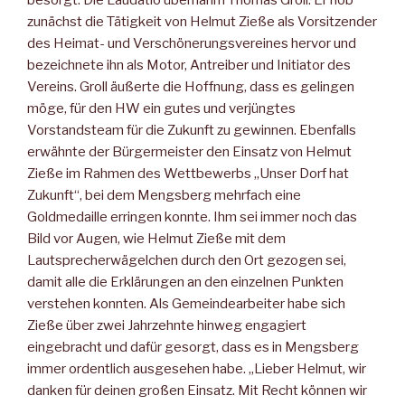
zunächst die Tätigkeit von Helmut Zieße als Vorsitzender
des Heimat- und Verschönerungsvereines hervor und
bezeichnete ihn als Motor, Antreiber und Initiator des
Ver­eins. Groll äußerte die Hoffnung, dass es gelingen
möge, für den HW ein gutes und verjüngtes
Vorstandsteam für die Zukunft zu gewinnen. Ebenfalls
erwähnte der Bürgermeister den Einsatz von Helmut
Zieße im Rahmen des Wettbewerbs „Unser Dorf hat
Zukunft“, bei dem Mengsberg mehrfach eine
Goldmedaille errin­gen konnte. Ihm sei immer noch das
Bild vor Augen, wie Helmut Zieße mit dem
Lautsprecherwägelchen durch den Ort gezogen sei,
damit alle die Erklärungen an den einzelnen Punkten
verstehen konnten. Als Gemeindearbeiter habe sich
Zieße über zwei Jahr­zehnte hinweg engagiert
eingebracht und dafür gesorgt, dass es in Mengsberg
immer ordentlich ausgesehen habe. „Lieber Helmut, wir
danken für deinen großen Einsatz. Mit Recht können wir