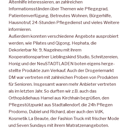
Ältenhilfe inte­ressieren, an zahlreichen
Informationsständen über Themen wie Pflegegrad,
Patientenverfügung, Betreutes Wohnen, Bürgerhilfe,
Hausnotruf, 24-Stunden Pflegedienst und vieles Weitere
infor­mieren.
Außerdem konnten verschiedene Angebote ausprobiert
werden, wie Pilates und Qigong. Hephata, die
Dekorierbar Nr. 9, Nagel­neu mit ihrem
Kooperationspartner Lieblingskind Studio, Schnit­zereien,
Honig und der NeuSTADTLADEN boten eigens herge­
stellte Produkte zum Verkauf. Auch der Drogeriemarkt
DM war vertreten mit zahlreichen Proben von Produkten
für Senioren. Insgesamt waren mehr Anbieter vertreten
als im letzten Jahr. So durften wir z.B. auch das
Orthopädiehaus Hamel aus Kirchhain begrüßen, den
Pflegestützpunkt aus Stadtallendorf, die 24h Pfle­gen
Prodomo, Dubiel und Richard, aber auch den VdK,
Kosme­tik La Beaute, der Fashion Truck mit frischer Mode
und Seven Sundays mit ihrem Matratzenangeboten.