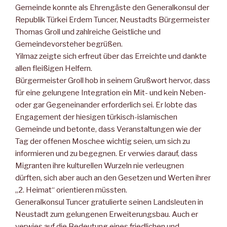
Gemeinde konnte als Ehrengäste den Gene­ralkonsul der
Republik Türkei Erdem Tuncer, Neu­stadts Bürgermeister
Thomas Groll und zahlreiche Geistliche und
Gemeindevorsteher begrüßen.
Yilmaz zeigte sich erfreut über das Erreichte und dankte
allen fleißigen Helfern.
Bürgermeister Groll hob in seinem Grußwort her­vor, dass
für eine gelungene Integration ein Mit- und kein Neben-
oder gar Gegeneinander erfor­derlich sei. Er lobte das
Engagement der hiesigen türkisch-islamischen
Gemeinde und betonte, dass Veranstaltungen wie der
Tag der offenen Moschee wichtig seien, um sich zu
informieren und zu begeg­nen. Er verwies darauf, dass
Migranten ihre kultu­rellen Wurzeln nie verleugnen
dürften, sich aber auch an den Gesetzen und Werten ihrer
„2. Heimat“ orientieren müssten.
Generalkonsul Tuncer gratulierte seinen Lands­leuten in
Neustadt zum gelungenen Erweiterungsbau. Auch er
verwies auf die Bedeutung eines friedlichen und