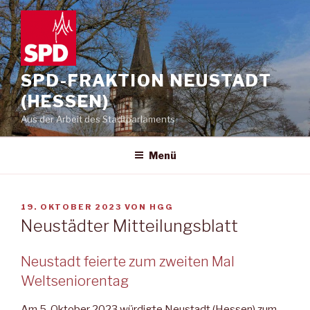
Zum
Inhalt
springen
SPD-FRAKTION NEUSTADT
(HESSEN)
Aus der Arbeit des Stadtparlaments
Menü
VERÖFFENTLICHT
19. OKTOBER 2023
VON
HGG
AM
Neustädter Mitteilungsblatt
Neustadt feierte zum zweiten Mal
Weltseniorentag
Am 5. Oktober 2023 würdigte Neustadt (Hessen) zum