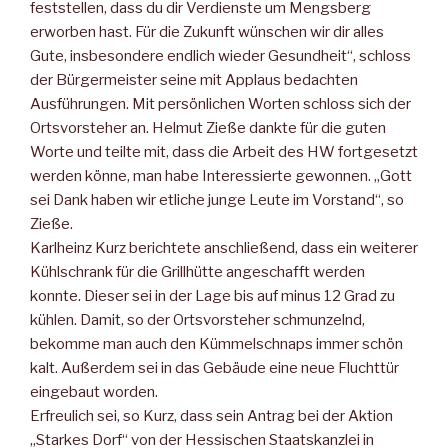
fest­stellen, dass du dir Verdienste um Mengsberg
erworben hast. Für die Zukunft wünschen wir dir alles
Gute, insbesondere endlich wieder Gesundheit“, schloss
der Bürgermeister seine mit Applaus bedachten
Ausführungen. Mit persönlichen Worten schloss sich der
Ortsvorsteher an. Helmut Zieße dankte für die guten
Worte und teilte mit, dass die Arbeit des HW fortgesetzt
werden könne, man habe Interessierte gewonnen. „Gott
sei Dank haben wir etli­che junge Leute im Vorstand“, so
Zieße.
Karlheinz Kurz berichtete anschließend, dass ein weiterer
Kühl­schrank für die Grillhütte angeschafft werden
konnte. Dieser sei in der Lage bis auf minus 12 Grad zu
kühlen. Damit, so der Orts­vorsteher schmunzelnd,
bekomme man auch den Kümmelschnaps immer schön
kalt. Außerdem sei in das Gebäude eine neue Flucht­tür
eingebaut worden.
Erfreulich sei, so Kurz, dass sein Antrag bei der Aktion
„Starkes Dorf“ von der Hessischen Staatskanzlei in