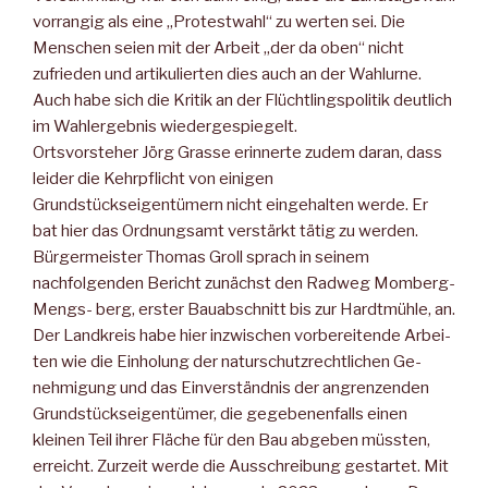
vorrangig als eine „Protestwahl“ zu werten sei. Die
Menschen seien mit der Arbeit „der da oben“ nicht
zufrieden und artikulierten dies auch an der Wahlurne.
Auch habe sich die Kritik an der Flüchtlingspolitik deutlich
im Wahlergebnis wieder­gespiegelt.
Ortsvorsteher Jörg Grasse erinnerte zudem daran, dass
leider die Kehrpflicht von einigen
Grundstückseigentümern nicht eingehal­ten werde. Er
bat hier das Ordnungsamt verstärkt tätig zu werden.
Bürgermeister Thomas Groll sprach in seinem
nachfolgen­den Bericht zunächst den Radweg Momberg-
Mengs- berg, erster Bauabschnitt bis zur Hardtmühle, an.
Der Landkreis habe hier inzwi­schen vorbereitende Arbei­
ten wie die Einholung der naturschutzrechtlichen Ge­
nehmigung und das Einver­ständnis der angrenzenden
Grundstückseigentümer, die gegebenenfalls einen
kleinen Teil ihrer Fläche für den Bau abgeben müssten,
erreicht. Zurzeit werde die Ausschrei­bung gestartet. Mit