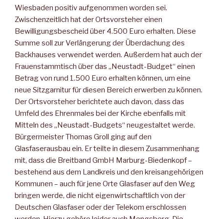
Wiesbaden positiv auf­genommen worden sei.
Zwischenzeitlich hat der Ortsvorsteher einen
Bewilligungsbescheid über 4.500 Euro erhalten. Diese
Sum­me soll zur Verlängerung der Überdachung des
Backhauses ver­wendet werden. Außerdem hat auch der
Frauenstammtisch über das „Neustadt-Budget“ einen
Betrag von rund 1.500 Euro erhalten können, um eine
neue Sitzgarnitur für diesen Bereich erwerben zu können.
Der Ortsvorsteher berichtete auch davon, dass das
Umfeld des Ehrenmales bei der Kirche ebenfalls mit
Mitteln des „Neustadt-Budgets“ neugestaltet werde.
Bürgermeister Thomas Groll ging auf den
Glasfaserausbau ein. Er teilte in diesem Zusammenhang
mit, dass die Breitband GmbH Marburg-Biedenkopf –
bestehend aus dem Landkreis und den kreisangehörigen
Kommunen – auch für jene Orte Glasfaser auf den Weg
bringen werde, die nicht eigenwirtschaftlich von der
Deutschen Glasfaser oder der Telekom erschlossen
werden. Hier­zu gehöre leider auch Mengsberg. Die