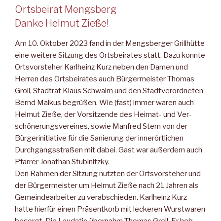
Ortsbeirat Mengsberg
Danke Helmut Zieße!
Am 10. Oktober 2023 fand in der Mengsberger Grillhütte
eine weitere Sitzung des Ortsbeirates statt. Dazu konnte
Ortsvorsteher Karlheinz Kurz neben den Damen und
Herren des Ortsbeirates auch Bürgermeister Thomas
Groll, Stadtrat Klaus Schwalm und den Stadtverordneten
Bernd Malkus begrüßen. Wie (fast) immer waren auch
Helmut Zieße, der Vorsitzende des Heimat- und Ver­
schönerungsvereines, sowie Manfred Stern von der
Bürgerinitia­tive für die Sanierung der innerörtlichen
Durchgangsstraßen mit dabei. Gast war außerdem auch
Pfarrer Jonathan Stubinitzky.
Den Rahmen der Sitzung nutzten der Ortsvorsteher und
der Bür­germeister um Helmut Zieße nach 21 Jahren als
Gemeindearbei­ter zu verabschieden. Karlheinz Kurz
hatte hierfür einen Präsent­korb mit leckeren Wurstwaren
besorgt. Die Laudatio übernahm Thomas Groll. Er hob