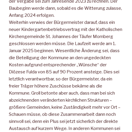
der Vergabe sei zum Jahresende 2023 zu rech­nen. Der
Baubeginn werde dann, sobald es die Witterung zulasse,
Anfang 2024 erfolgen.
Weiterhin verwies der Bürgermeister darauf, dass ein
neuer Kin­dergartenbetriebsvertrag mit der Katholischen
Kirchengemeinde St. Johannes der Täufer Momberg
geschlossen werden müsse. Die Laufzeit werde am 1.
Januar 2025 beginnen. Wesentliche Ände­rung sei, dass
die Beteiligung der Kommune an den ungedeckten
Kosten aufgrund entsprechender „Wünsche“ der
Diözese Fulda von 85 auf 90 Prozent ansteige. Dies sei
letztlich verantwortbar, so der Bürgermeister, da ein
freier Träger höhere Zuschüsse be­käme als die
Kommune. Groll betonte aber auch, dass man bei sich
abzeichnenden veränderten kirchlichen Strukturen –
größere Gemeinden, keine Zuständigkeit mehr vor Ort –
Schauen müsse, ob diese Zusammenarbeit dann noch
sinnvoll sei, denn ein Plus sei jetzt sicherlich der direkte
Austausch auf kurzem Wege. In ande­ren Kommunen sei