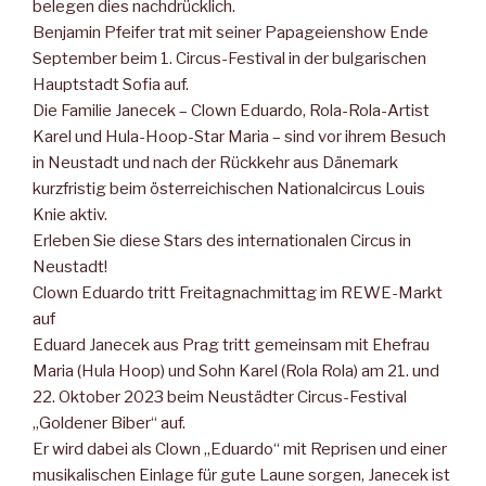
belegen dies nachdrücklich.
Benjamin Pfeifer trat mit seiner Papageienshow Ende
September beim 1. Circus-Festival in der bulgarischen
Hauptstadt Sofia auf.
Die Familie Janecek – Clown Eduardo, Rola-Rola-Artist
Karel und Hula-Hoop-Star Maria – sind vor ihrem Besuch
in Neustadt und nach der Rückkehr aus Dänemark
kurzfristig beim österrei­chischen Nationalcircus Louis
Knie aktiv.
Erleben Sie diese Stars des internationalen Circus in
Neustadt!
Clown Eduardo tritt Freitagnachmittag im REWE-Markt
auf
Eduard Janecek aus Prag tritt gemeinsam mit Ehefrau
Maria (Hula Hoop) und Sohn Ka­rel (Rola Rola) am 21. und
22. Oktober 2023 beim Neustäd­ter Circus-Fes­tival
„Goldener Biber“ auf.
Er wird da­bei als Clown „Eduardo“ mit Reprisen und einer
musikali­schen Einlage für gute Laune sorgen, Janecek ist