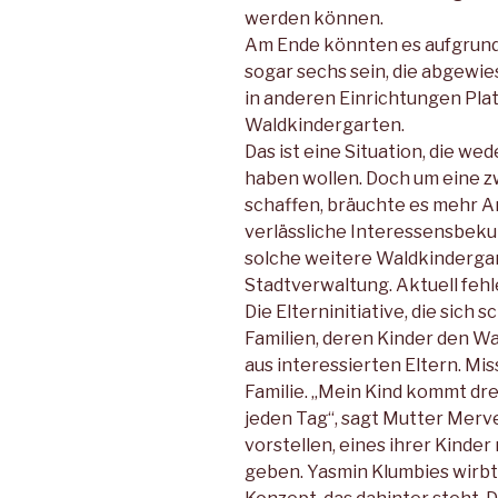
werden können.
Am Ende könnten es aufgrun
sogar sechs sein, die abgewi
in anderen Einrichtungen Plat
Waldkindergarten.
Das ist eine Situation, die wed
haben wollen. Doch um eine z
schaffen, bräuchte es mehr 
verlässliche Interessensbeku
solche weitere Waldkindergar
Stadtverwaltung. Aktuell feh
Die Elterninitiative, die sich
Familien, deren Kinder den 
aus interessierten Eltern. M
Familie. „Mein Kind kommt dre
jeden Tag“, sagt Mutter Merve
vorstellen, eines ihrer Kinde
geben. Yasmin Klumbies wirbt 