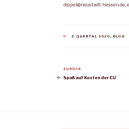
dippel@neustadt-hessen.de, 
KATEGORIEN
3. QUARTAL 2020
,
BLOG
Beitragsnavigation
Vorheriger
ZURÜCK
Beitrag
Spaß auf Kosten der EU