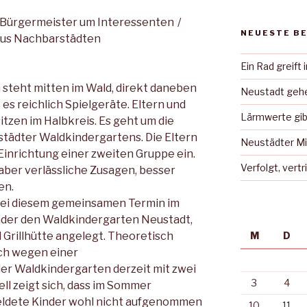
ts Bürgermeister um Interessenten /
NEUESTE B
aus Nachbarstädten
Ein Rad greift 
steht mitten im Wald, direkt daneben
Neustadt gehe
s reichlich Spielgeräte. Eltern und
Lärmwerte gib
tzen im Halbkreis. Es geht um die
tädter Waldkindergartens. Die Eltern
Neustädter Mi
Einrichtung einer zweiten Gruppe ein.
Verfolgt, vert
ll aber verlässliche Zusagen, besser
en.
 bei diesem gemeinsamen Termin im
nder den Waldkindergarten Neustadt,
 Grillhütte angelegt. Theoretisch
M
D
och wegen einer
er Waldkindergarten derzeit mit zwei
3
4
ll zeigt sich, dass im Sommer
ldete Kinder wohl nicht aufgenommen
10
11