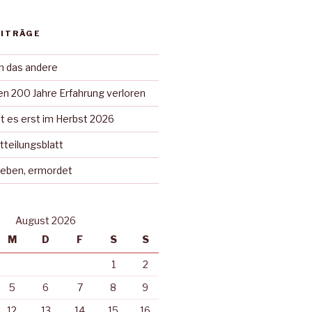
EITRÄGE
in das andere
n 200 Jahre Erfahrung verloren
t es erst im Herbst 2026
tteilungsblatt
rieben, ermordet
August 2026
M
D
F
S
S
1
2
5
6
7
8
9
12
13
14
15
16