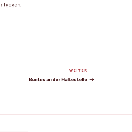
entgegen.
WEITER
Nächster
Beitrag
Buntes an der Haltestelle