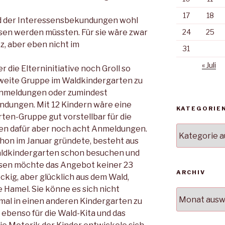
17
18
d der Interessensbekundungen wohl
esen werden müssten. Für sie wäre zwar
24
25
z, aber eben nicht im
31
« Juli
er die Elterninitiative noch Groll so
weite Gruppe im Waldkindergarten zu
Anmeldungen oder zumindest
ndungen. Mit 12 Kindern wäre eine
KATEGORIE
ten-Gruppe gut vorstellbar für die
len dafür aber noch acht Anmeldungen.
Kategorien
 schon im Januar gründete, besteht aus
Waldkindergarten schon besuchen und
issen möchte das Angebot keiner 23
ARCHIV
ckig, aber glücklich aus dem Wald,
 Hamel. Sie könne es sich nicht
Archiv
r mal in einen anderen Kindergarten zu
ebenso für die Wald-Kita und das