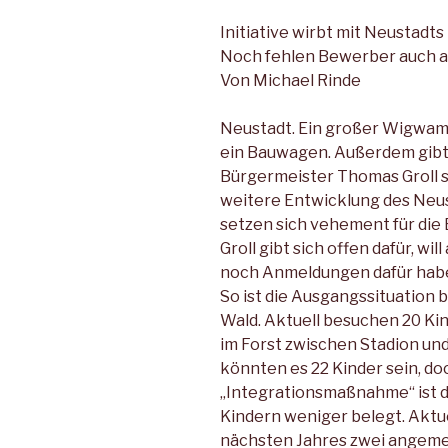
Initiative wirbt mit Neustad
Noch fehlen Bewerber auch 
Von Michael Rinde
Neustadt. Ein großer Wigwam 
ein Bauwagen. Außerdem gibt e
Bürgermeister Thomas Groll si
weitere Entwicklung des Neus
setzen sich vehement für die 
Groll gibt sich offen dafür, wi
noch Anmeldungen dafür hab
So ist die Ausgangssituation
Wald. Aktuell besuchen 20 Ki
im Forst zwischen Stadion und
könnten es 22 Kinder sein, d
„Integrationsmaßnahme“ ist d
Kindern weniger belegt. Aktue
nächsten Jahres zwei angeme