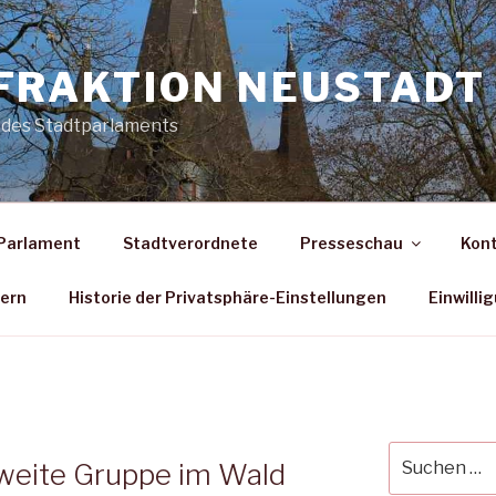
FRAKTION NEUSTADT 
 des Stadtparlaments
Parlament
Stadtverordnete
Presseschau
Kon
dern
Historie der Privatsphäre-Einstellungen
Einwilli
Suche
zweite Gruppe im Wald
nach: