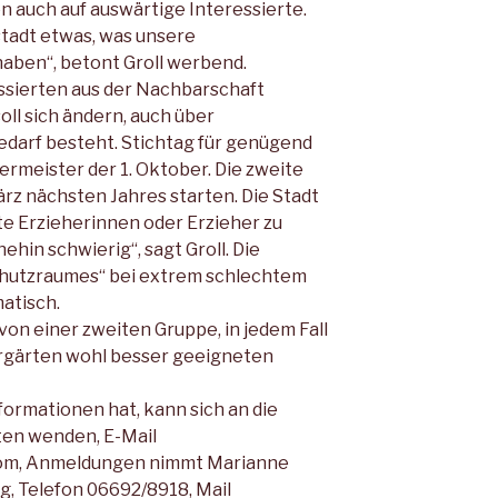
en auch auf auswärtige Interessierte.
stadt etwas, was unsere
ben“, betont Groll werbend.
essierten aus der Nachbarschaft
oll sich ändern, auch über
darf besteht. Stichtag für genügend
rmeister der 1. Oktober. Die zweite
rz nächsten Jahres starten. Die Stadt
te Erzieherinnen oder Erzieher zu
ehin schwierig“, sagt Groll. Die
chutzraumes“ bei extrem schlechtem
atisch.
von einer zweiten Gruppe, in jedem Fall
ergärten wohl besser geeigneten
ormationen hat, kann sich an die
ten wenden, E-Mail
.com, Anmeldungen nimmt Marianne
g, Telefon 06692/8918, Mail