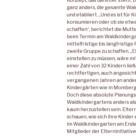
Konzept, das dahinter steht. 
ganz anders, die gesamte Wal
und etabliert. „Und es ist für
konsumieren oder ob sie etwa
schaffen“, berichtet die Mutt
beim Termin am Waldkindergart
mittelfristige bis langfristig
zweite Gruppe zu schaffen. „
einstellen zu müssen, wäre mit
einer Zahl von 32 Kindern lie
rechtfertigen, auch angesicht
vergangenen Jahren an ander
Kindergärten wie in Momberg
Doch diese absolute Planungss
Waldkindergartens anders al
kaum herzustellen sein. Elter
schauen, wie sich ihre Kinder 
im Waldkindergarten am Ende
Mitglieder der Elterninitiativ