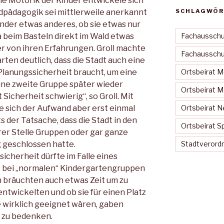
Die Motorik der Kinder entwickele sich
dpädagogik sei mittlerweile anerkannt
SCHLAGWÖR
 Kinder etwas anderes, ob sie etwas nur
 beim Basteln direkt im Wald etwas
Fachausschu
er von ihren Erfahrungen. Groll machte
Fachausschus
en deutlich, dass die Stadt auch eine
e Planungssicherheit braucht, um eine
Ortsbeirat 
Eine zweite Gruppe später wieder
Ortsbeirat 
 Sicherheit schwierig“, so Groll. Mit
ße sich der Aufwand aber erst einmal
Ortsbeirat N
s der Tatsache, dass die Stadt in den
Ortsbeirat S
er Stelle Gruppen oder gar ganze
 geschlossen hatte.
Stadtveror
icherheit dürfte im Falle eines
s bei „normalen“ Kindergartengruppen
n bräuchten auch etwas Zeit um zu
entwickelten und ob sie für einen Platz
 wirklich geeignet wären, gaben
e zu bedenken.