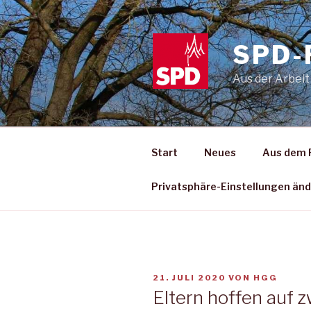
Zum
Inhalt
springen
SPD-
Aus der Arbeit
Start
Neues
Aus dem 
Privatsphäre-Einstellungen än
VERÖFFENTLICHT
21. JULI 2020
VON
HGG
AM
Eltern hoffen auf 