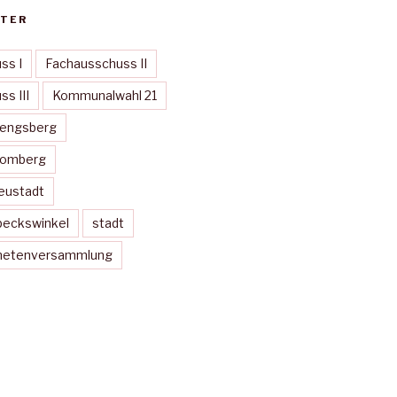
TER
ss I
Fachausschuss II
s III
Kommunalwahl 21
Mengsberg
Momberg
eustadt
peckswinkel
stadt
dnetenversammlung