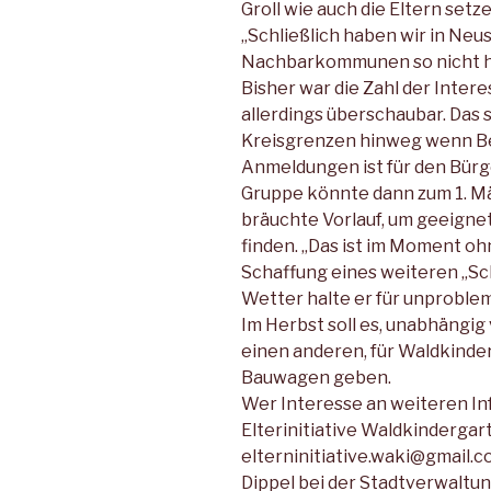
Groll wie auch die Eltern setz
„Schließlich haben wir in Neu
Nachbarkommunen so nicht ha
Bisher war die Zahl der Inter
allerdings überschaubar. Das s
Kreisgrenzen hinweg wenn Be
Anmeldungen ist für den Bürge
Gruppe könnte dann zum 1. Mä
bräuchte Vorlauf, um geeigne
finden. „Das ist im Moment ohn
Schaffung eines weiteren „S
Wetter halte er für unproblem
Im Herbst soll es, unabhängig 
einen anderen, für Waldkind
Bauwagen geben.
Wer Interesse an weiteren Inf
Elterinitiative Waldkindergar
elterninitiative.waki@gmail
Dippel bei der Stadtverwaltun