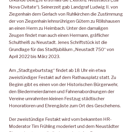
Urkunde belegte erstmals die Existenz Neustadts („da
Nova Civitate“). Seinerzeit gab Landgraf Ludwig II. von
Ziegenhain dem Gerlach von Ruhlkirchen die Zustimmung
der von Ziegenhain lehnsrührigen Gütern zu Röllshausen
an einen Herrn zu Heimbach. Unter den damaligen
Zeugen findet man auch einen Hermann, gräflicher
Schultheiß zu Neustadt. Jenes Schriftstück ist die
Grundlage für das Stadtjubiläum „Neustadt 750“ von
April 2022 bis März 2023.
Am „Stadtgeburtstag“ findet ab 18 Uhr ein etwa
zweistündiger Festakt auf dem Rathausplatz statt. Zu
Beginn gibt es einen von der Historischen Bürgerwehr,
den Biedermeierdamen und Fahnenabordnungen der
Vereine umrahmten kleinen Festzug städtischer
Honoratioren und Ehrengäste zum Ort des Geschehens.
Der zweistündige Festakt wird vom bekannten HR-
Moderator Tim Frühling moderiert und dem Neustädter