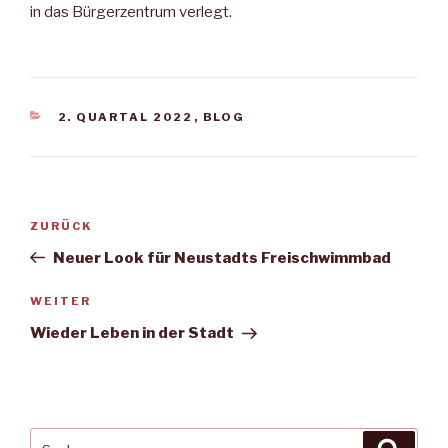
in das Bürgerzentrum verlegt.
KATEGORIEN
2. QUARTAL 2022
,
BLOG
Beitragsnavigation
Vorheriger
ZURÜCK
Beitrag
Neuer Look für Neustadts Freischwimmbad
Nächster
WEITER
Beitrag
Wieder Leben in der Stadt
Suche
Suche