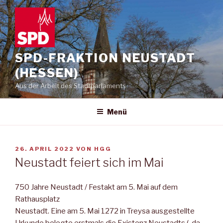
Zum
Inhalt
springen
SPD-FRAKTION NEUSTADT
(HESSEN)
Aus der Arbeit des Stadtparlaments
Menü
VERÖFFENTLICHT
26. APRIL 2022
VON
HGG
AM
Neustadt feiert sich im Mai
750 Jahre Neustadt / Festakt am 5. Mai auf dem
Rathausplatz
Neustadt. Eine am 5. Mai 1272 in Treysa ausgestellte