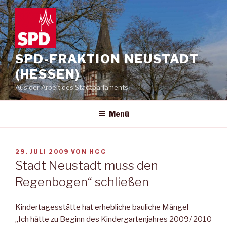
Zum
Inhalt
springen
SPD-FRAKTION NEUSTADT
(HESSEN)
Aus der Arbeit des Stadtparlaments
Menü
VERÖFFENTLICHT
29. JULI 2009
VON
HGG
AM
Stadt Neustadt muss den
Regenbogen“ schließen
Kindertagesstätte hat erhebliche bauliche Mängel
„Ich hätte zu Beginn des Kindergartenjahres 2009/ 2010