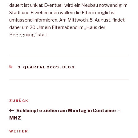
dauert ist unklar. Eventuell wird ein Neubau notwendig. m
Stadt und Erzieherinnen wollen die Eltern möglichst
umfassend informieren. Am Mittwoch, 5. August, findet
daher um 20 Uhr ein Elternabend im „Haus der
Begegnung“ statt.
KATEGORIEN
3. QUARTAL 2009
,
BLOG
Beitragsnavigation
Vorheriger
ZURÜCK
Beitrag
Schlümpfe ziehen am Montag in Container –
MNZ
Nächster
WEITER