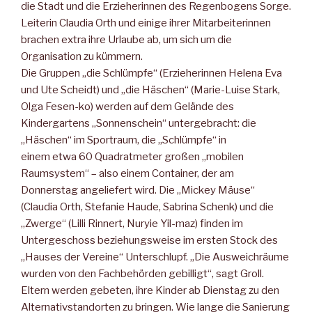
die Stadt und die Erzieherinnen des Regenbogens Sorge.
Leiterin Claudia Orth und einige ihrer Mitarbeiterinnen
brachen extra ihre Urlaube ab, um sich um die
Organisation zu kümmern.
Die Gruppen „die Schlümpfe“ (Erzieherinnen Helena Eva
und Ute Scheidt) und „die Häschen“ (Marie-Luise Stark,
Olga Fesen-ko) werden auf dem Gelände des
Kindergartens „Sonnenschein“ untergebracht: die
„Häschen“ im Sportraum, die „Schlümpfe“ in
einem etwa 60 Quadratmeter großen „mobilen
Raumsystem“ – also einem Container, der am
Donnerstag angeliefert wird. Die „Mickey Mäuse“
(Claudia Orth, Stefanie Haude, Sabrina Schenk) und die
„Zwerge“ (Lilli Rinnert, Nuryie Yil-maz) finden im
Untergeschoss beziehungsweise im ersten Stock des
„Hauses der Vereine“ Unterschlupf. „Die Ausweichräume
wurden von den Fachbehörden gebilligt“, sagt Groll.
Eltern werden gebeten, ihre Kinder ab Dienstag zu den
Alternativstandorten zu bringen. Wie lange die Sanierung