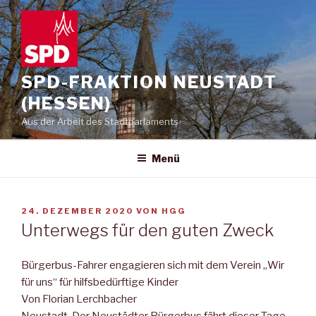
Zum
Inhalt
springen
SPD-FRAKTION NEUSTADT
(HESSEN)
Aus der Arbeit des Stadtparlaments
Menü
VERÖFFENTLICHT
24. DEZEMBER 2020
VON
HGG
AM
Unterwegs für den guten Zweck
Bürgerbus-Fahrer engagieren sich mit dem Verein „Wir
für uns“ für hilfsbedürftige Kinder
Von Florian Lerchbacher