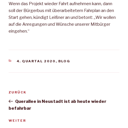
Wenn das Projekt wieder Fahrt aufnehmen kann, dann
soll der Bürgerbus mit überarbeitetem Fahrplan an den
Start gehen, kündigt Leißner an und betont: „Wir wollen
auf die Anregungen und Wünsche unserer Mitbürger
eingehen.“
KATEGORIEN
4. QUARTAL 2020
,
BLOG
Beitragsnavigation
Vorheriger
ZURÜCK
Beitrag
Querallee in Neustadt ist ab heute wieder
befahrbar
Nächster
WEITER